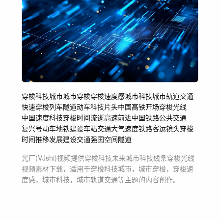
穿梭科技城市
城市穿梭
穿梭速度感
城市科技
城市轨道交通
快速穿梭列车
隧道动车
科技片头
中国高铁
开场
穿梭光线
中国速度
科技穿梭
时间流逝
高速前进
中国铁路
公共交通
复兴号动车
地铁建设
车站
交通
大气
速度
铁路客运
镜头穿梭
时间推移
发展
建设
交通强国
空间隧道
光厂(VJshi)视频提供
穿梭科技未来城市科技线条穿梭光线
视频素材
下载，适用于
穿梭科技城市，城市穿梭，穿梭速
度感，城市科技，城市轨道交通等主题
的内容创作。