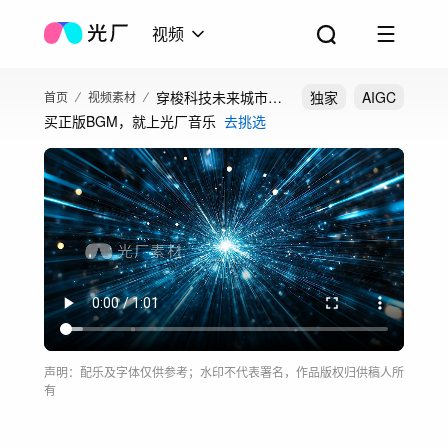
视频
穿梭科技未来城市科
独家
AIGC
首页
视频素材
买正版BGM，就上光厂音乐
去挑选
技线条穿梭光线
声明：配乐及字体仅供参考；水印不代表署名，作品版权归供稿人所
有