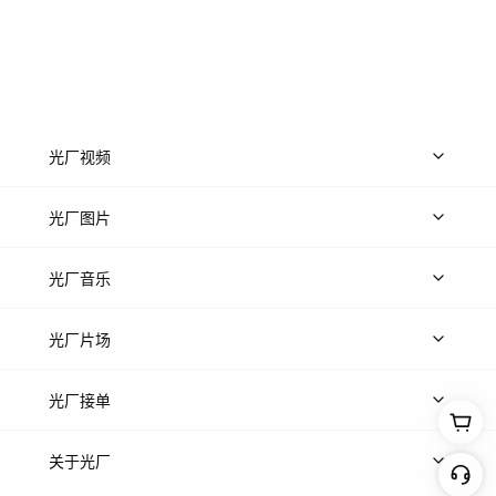
光厂视频
上传视频
精品视频
精选专辑
免费素材
光厂图片
上传图片
精品图片
光厂音乐
热门音乐
免费音效
热门歌单
立即入驻
光厂片场
上传案例
AI找镜头
片场榜单
精选案例
光厂接单
上架服务
热门服务
创作人
关于光厂