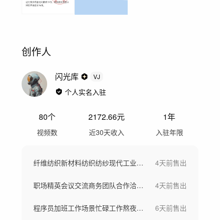
创作人
闪光库
VJ
个人实名入驻
80
个
2172.66
元
1年
视频数
近30天收入
入驻年限
纤维纺织新材料纺织纺纱现代工业车间工厂
4天前
售出
职场精英会议交流商务团队合作洽谈团队欢呼
4天前
售出
程序员加班工作场景忙碌工作熬夜写代码
6天前
售出