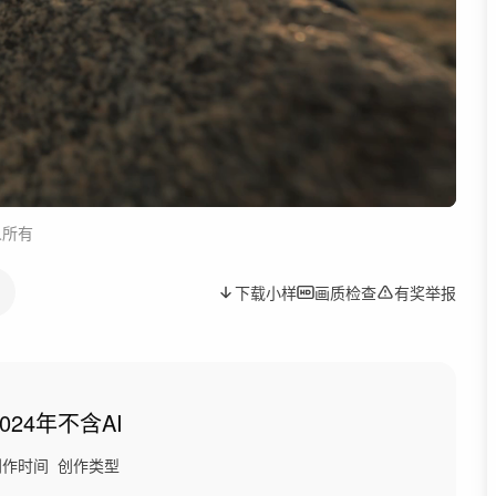
人所有
下载小样
画质检查
有奖举报
2024年
不含AI
创作时间
创作类型