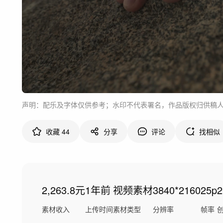
声明：配乐及字体仅供参考；水印不代表署名，作品版权归供稿
收藏
44
分享
评论
找相似
2,263.8元
1年前
视频素材
3840*2160
25p
素材收入
上传时间
素材类型
分辨率
帧率