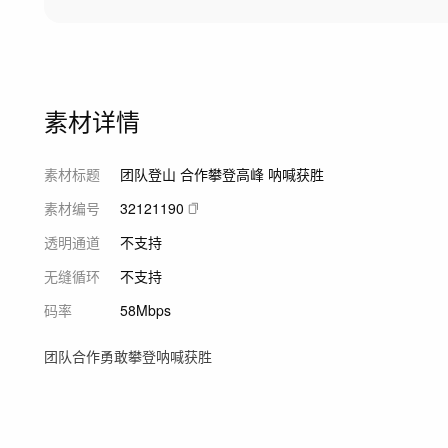
素材详情
素材标题
团队登山 合作攀登高峰 呐喊获胜
素材编号
32121190
透明通道
不支持
无缝循环
不支持
码率
58Mbps
团队合作勇敢攀登呐喊获胜