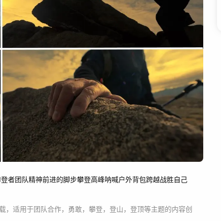
攀登者
团队精神
前进的脚步
攀登高峰
呐喊
户外
背包
跨越
战胜自己
载，适用于
团队合作，勇敢，攀登，登山，登顶等主题
的内容创