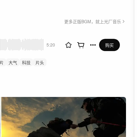
更多正版BGM，就上光厂音乐
5:20
购买
片
大气
科技
片头
剪卡点
公司企业
震撼
秘
汽车
工业工厂下线
发布会开幕式