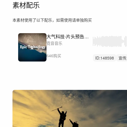
素材配乐
本素材使用了以下配乐，如需使用请单独购买
大气科技-片头预告（完整版/30秒/60秒/90秒）
霓音音乐
646购买
ID:
148598
宣传
开场
预告
快
科技感
未来神
活动展会博览会