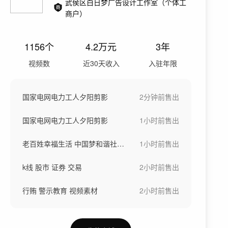
武侯区白日梦广告设计工作室（个体工
商户）
1156
个
4.2万
元
3年
视频数
近30天收入
入驻年限
国家电网电力工人夕阳剪影
2分钟前
售出
国家电网电力工人夕阳剪影
1小时前
售出
老百姓幸福生活 中国梦和谐社会 温馨陪伴
1小时前
售出
k线 股市 证券 交易
2小时前
售出
行贿 警示教育 视频素材
2小时前
售出