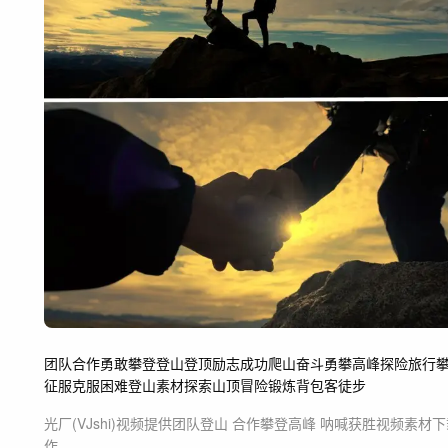
团队合作
勇敢
攀登
登山
登顶
励志
成功
爬山
奋斗
勇攀高峰
探险
旅行
征服克服困难
登山素材
探索
山顶
冒险
锻炼
背包客
徒步
光厂(VJshi)视频提供
团队登山 合作攀登高峰 呐喊获胜
视频素材
下
作。