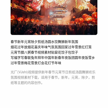
春节
新年
元宵
除夕
剪纸
汤圆
水饺
舞狮
新年氛围
烟花过年放烟花
喜庆年味气氛氛围
回家过年
雪景红灯笼
元宵节
腊八粥
春节视频素材
贴窗花
饺子包饺子
写福字写春联
兔年拜年
中国年
新春
年夜饭团圆
年夜饭
雪乡
过年雪景
梅花雪景
灯会
花灯节
年味
光厂(VJshi)视频提供
新年春节元宵节日剪纸汤圆舞狮欢乐
氛围
视频素材
下载，适用于
春节，新年，元宵，除夕，剪
纸等主题
的内容创作。