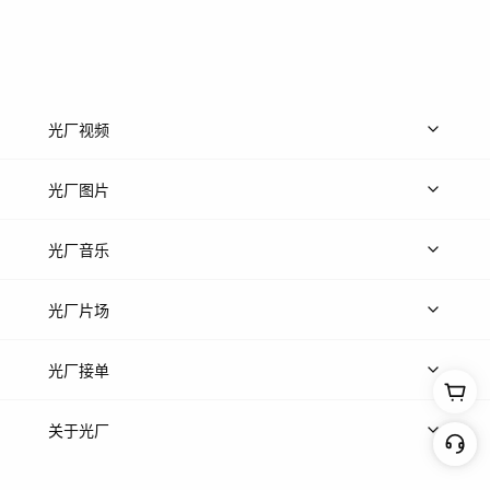
光厂视频
上传视频
精品视频
精选专辑
免费素材
光厂图片
上传图片
精品图片
光厂音乐
热门音乐
免费音效
热门歌单
立即入驻
光厂片场
上传案例
AI找镜头
片场榜单
精选案例
光厂接单
上架服务
热门服务
创作人
关于光厂
关于我们
诚聘英才
帮助中心
权责声明