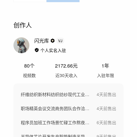
创作人
闪光库
VJ
个人实名入驻
80
个
2172.66
元
1年
视频数
近30天收入
入驻年限
纤维纺织新材料纺织纺纱现代工业车间工厂
4天前
售出
职场精英会议交流商务团队合作洽谈团队欢呼
4天前
售出
程序员加班工作场景忙碌工作熬夜写代码
6天前
售出
半导体芯片开发生产智能制造半导体晶圆制造
9天前
售出