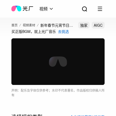
视频
新年春节元宵节日剪
独家
AIGC
首页
视频素材
买正版BGM，就上光厂音乐
去挑选
纸汤圆舞狮欢乐氛围
声明：配乐及字体仅供参考；水印不代表署名，作品版权归供稿人所
有