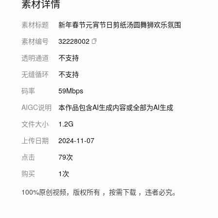
素材详情
素材标题
新年春节元宵节日剪纸汤圆舞狮欢乐氛围
素材编号
32228002
透明通道
不支持
无缝循环
不支持
码率
59Mbps
AIGC说明
本作品包含AI生成内容或全部为AI生成
文件大小
1.2G
上传日期
2024-11-07
点击
79次
购买
1次
100%原创视频，版权所有 ，按需下载 ，违者必究。