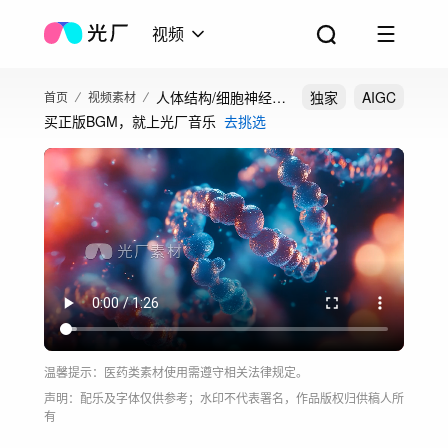
视频
人体结构/细胞神经元
独家
AIGC
首页
视频素材
买正版BGM，就上光厂音乐
去挑选
DNA解剖/心脏实验
温馨提示：医药类素材使用需遵守相关法律规定。
声明：配乐及字体仅供参考；水印不代表署名，作品版权归供稿人所
有