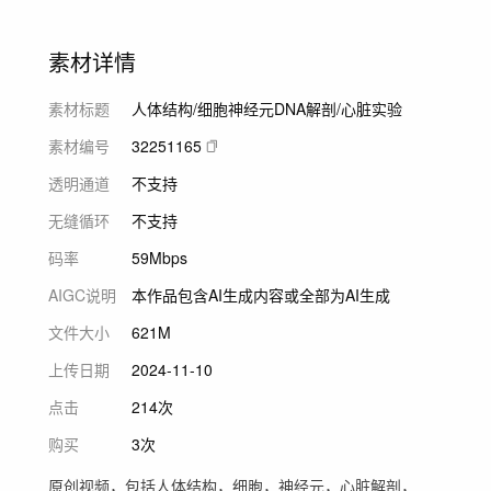
素材详情
素材标题
人体结构/细胞神经元DNA解剖/心脏实验
素材编号
32251165
透明通道
不支持
无缝循环
不支持
码率
59Mbps
AIGC说明
本作品包含AI生成内容或全部为AI生成
文件大小
621M
上传日期
2024-11-10
点击
214次
购买
3次
原创视频，包括人体结构，细胞，神经元，心脏解剖，