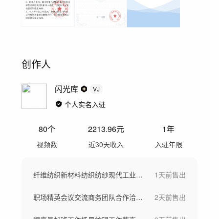
创作人
闪光库
VJ
个人实名入驻
80
个
2213.96
元
1年
视频数
近30天收入
入驻年限
纤维纺织新材料纺织纺纱现代工业车间工厂
1天前
售出
职场精英会议交流商务团队合作洽谈团队欢呼
2天前
售出