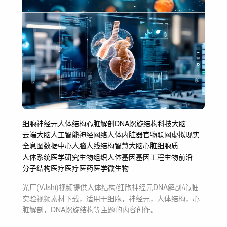
细胞
神经元
人体结构
心脏解剖
DNA螺旋结构
科技大脑
云端大脑
人工智能
神经网络
人体内脏器官
物联网
虚拟现实
全息图
数据中心
人脑
人线结构
智慧大脑
心脏
细胞质
人体系统
医学研究
生物组织
人体基因
基因工程
生物前沿
分子结构医疗
医疗
医药
医学
微生物
光厂(VJshi)视频提供
人体结构/细胞神经元DNA解剖/心脏
实验
视频素材
下载，适用于
细胞，神经元，人体结构，心
脏解剖，DNA螺旋结构等主题
的内容创作。