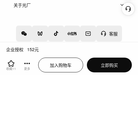
上架服务
热门服务
创作人
关于光厂
关于我们
诚聘英才
帮助中心
权责声明
客服
企业授权
152
元
增值电信业务经营许可证：川B2-20160192
蜀ICP备12020238号-4
加入购物车
立即购买
川公网安备51019002000262
违法和不良信息举报中心
收藏
11
更多
切换到电脑版