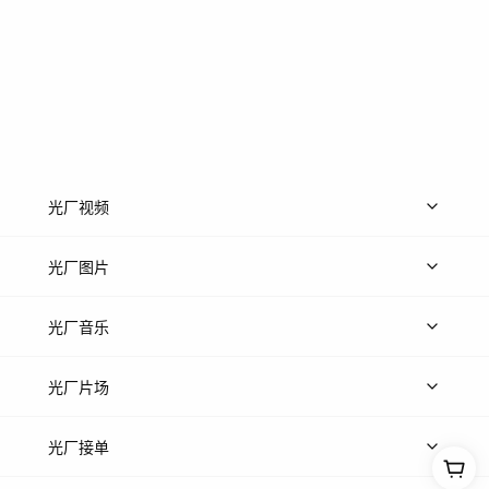
光厂视频
上传视频
精品视频
精选专辑
免费素材
光厂图片
上传图片
精品图片
光厂音乐
热门音乐
免费音效
热门歌单
立即入驻
光厂片场
上传案例
AI找镜头
片场榜单
精选案例
光厂接单