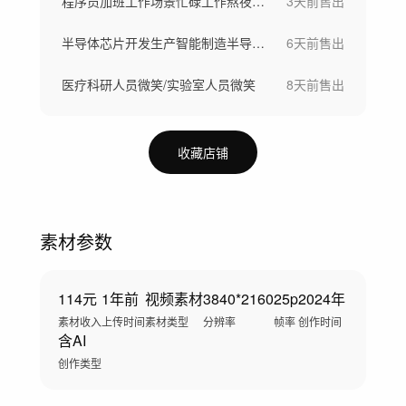
程序员加班工作场景忙碌工作熬夜写代码
3天前
售出
半导体芯片开发生产智能制造半导体晶圆制造
6天前
售出
医疗科研人员微笑/实验室人员微笑
8天前
售出
收藏店铺
素材参数
114元
1年前
视频素材
3840*2160
25p
2024年
素材收入
上传时间
素材类型
分辨率
帧率
创作时间
含AI
创作类型