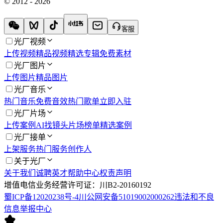
© 2012 - 2026
客服
光厂视频
上传视频
精品视频
精选专辑
免费素材
光厂图片
上传图片
精品图片
光厂音乐
热门音乐
免费音效
热门歌单
立即入驻
光厂片场
上传案例
AI找镜头
片场榜单
精选案例
光厂接单
上架服务
热门服务
创作人
关于光厂
关于我们
诚聘英才
帮助中心
权责声明
增值电信业务经营许可证：川B2-20160192
蜀ICP备12020238号-4
川公网安备51019002000262
违法和不良
信息举报中心