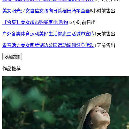
美女阳光少女自信女孩向日葵稻田骑车画画
6小时前
售出
【合集】美女超市购买家电 购物
12小时前
售出
户外各类体育运动美好生活健康生活城市宣传
1天前
售出
青春活力美女跑步湖边公园运动瑜伽健身运动
1天前
售出
收藏店铺
作品推荐