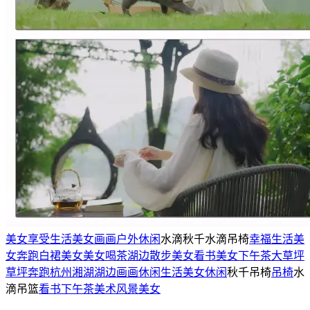
美女
享受生活
美女画画
户外休闲
水滴秋千
水滴吊椅
幸福生活
美
女奔跑
白裙美女
美女喝茶
湖边散步
美女看书
美女下午茶
大草坪
草坪奔跑
杭州湘湖
湖边画画
休闲生活
美女休闲
秋千吊椅
吊椅
水
滴吊篮
看书下午茶
美术
风景美女