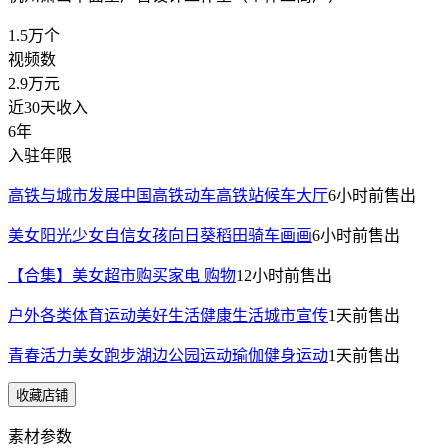
1.5万
个
视频数
2.9万
元
近30天收入
6年
入驻年限
高铁与城市发展中国高铁动车高铁站候车大厅
6小时前
售出
美女阳光少女自信女孩向日葵稻田骑车画画
6小时前
售出
【合集】美女超市购买家电 购物
12小时前
售出
户外各类体育运动美好生活健康生活城市宣传
1天前
售出
青春活力美女跑步湖边公园运动瑜伽健身运动
1天前
售出
收藏店铺
素材参数