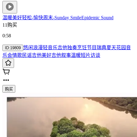
温暖美好轻松-愉快周末-Sunday Smile
Epidemic Sound
11购买
0:58
悠闲
浪漫
轻音乐
吉他独奏
烹饪节目
瑞典夏天
花园音
ID:
19809
乐会
情歌
民谣吉他
美好
吉他
叙事
温暖
短片
访谈
购买