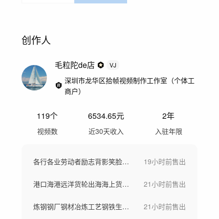
创作人
毛粒陀de店
VJ
深圳市龙华区拾帧视频制作工作室（个体工
商户）
119
个
6534.65
元
2年
视频数
近30天收入
入驻年限
各行各业劳动者励志背影笑脸工作场景劳动节
19小时前
售出
港口海港远洋货轮出海海上货船一带一路
21小时前
售出
炼钢钢厂钢材冶炼工艺钢铁生产大型工厂航拍
21小时前
售出