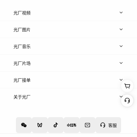
光厂视频
上传视频
精品视频
精选专辑
免费素材
光厂图片
上传图片
精品图片
光厂音乐
热门音乐
免费音效
热门歌单
立即入驻
光厂片场
上传案例
AI找镜头
片场榜单
精选案例
光厂接单
上架服务
热门服务
创作人
关于光厂
关于我们
诚聘英才
帮助中心
权责声明
客服