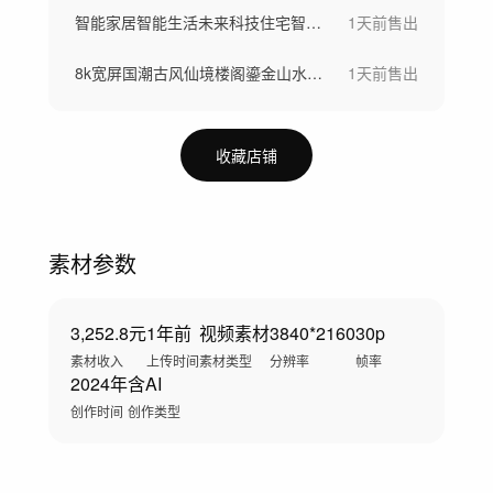
智能家居智能生活未来科技住宅智慧社区
1天前
售出
8k宽屏国潮古风仙境楼阁鎏金山水仙鹤背景
1天前
售出
收藏店铺
素材参数
3,252.8元
1年前
视频素材
3840*2160
30p
素材收入
上传时间
素材类型
分辨率
帧率
2024年
含AI
创作时间
创作类型