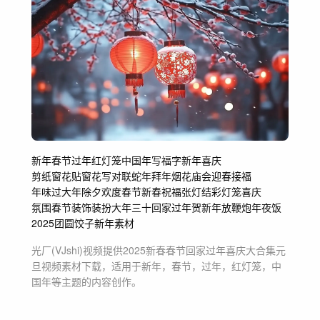
新年
春节
过年
红灯笼
中国年
写福字
新年喜庆
剪纸窗花贴窗花
写对联
蛇年
拜年
烟花
庙会
迎春接福
年味过大年
除夕
欢度春节
新春祝福
张灯结彩
灯笼喜庆
氛围春节装饰装扮
大年三十
回家过年
贺新年
放鞭炮
年夜饭
2025
团圆
饺子
新年素材
光厂(VJshi)视频提供
2025新春春节回家过年喜庆大合集元
旦
视频素材
下载，适用于
新年，春节，过年，红灯笼，中
国年等主题
的内容创作。