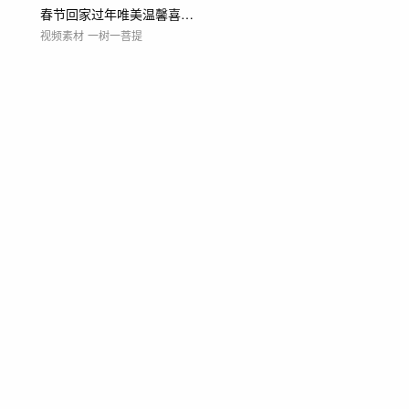
春节回家过年唯美温馨喜庆镜头大合集 新年
视频素材
一树一菩提