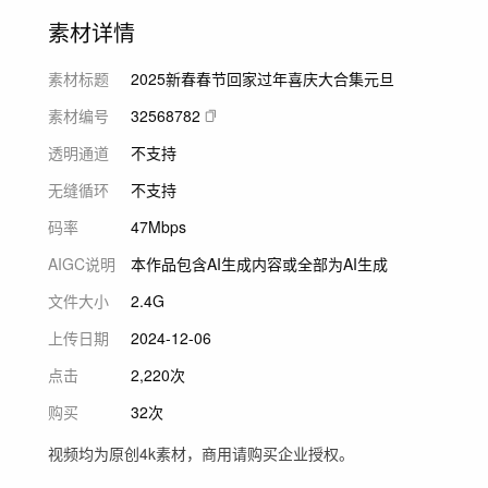
素材详情
素材标题
2025新春春节回家过年喜庆大合集元旦
素材编号
32568782
透明通道
不支持
无缝循环
不支持
码率
47Mbps
AIGC说明
本作品包含AI生成内容或全部为AI生成
文件大小
2.4G
上传日期
2024-12-06
点击
2,220次
购买
32次
视频均为原创4k素材，商用请购买企业授权。