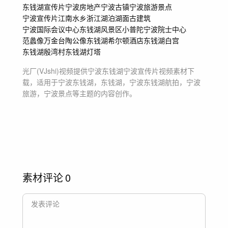
东钱湖宣传片
宁波房地产
宁波古镇
宁波旅游景点
宁波宣传片
江南水乡
浙江湖泊
湖面古建筑
宁波国际会议中心
东钱湖风景区小普陀
宁波院士中心
范蠡像
万金台陶公像
东钱湖希尔顿酒店
东钱湖白宫
东钱湖殷湾村
东钱湖灯塔
光厂(VJshi)视频提供
宁波东钱湖宁波宣传片
视频素材
下
载，适用于
宁波东钱湖，东钱湖，宁波东钱湖航拍，宁波
旅游，宁波景点等主题
的内容创作。
素材评论
0