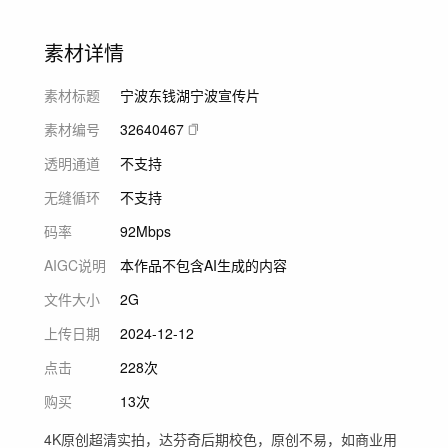
素材详情
素材标题
宁波东钱湖宁波宣传片
素材编号
32640467
透明通道
不支持
无缝循环
不支持
码率
92Mbps
AIGC说明
本作品不包含AI生成的内容
文件大小
2G
上传日期
2024-12-12
点击
228次
购买
13次
4K原创超清实拍，达芬奇后期校色，原创不易，如商业用