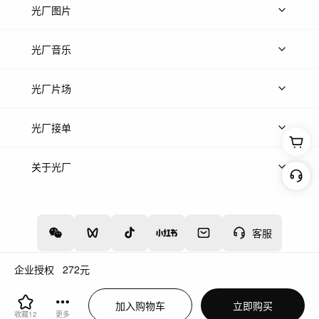
上传视频
精品视频
精选专辑
免费素材
光厂图片
上传图片
精品图片
光厂音乐
热门音乐
免费音效
热门歌单
立即入驻
光厂片场
上传案例
AI找镜头
片场榜单
精选案例
光厂接单
上架服务
热门服务
创作人
关于光厂
关于我们
诚聘英才
帮助中心
权责声明
客服
企业授权
272
元
增值电信业务经营许可证：川B2-20160192
蜀ICP备12020238号-4
加入购物车
立即购买
川公网安备51019002000262
违法和不良信息举报中心
收藏
12
更多