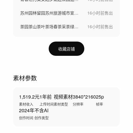
苏州园林留园苏州旅游城市宣传片
16小时前
售出
茶园茶山茶叶茶场春茶采茶绿茶龙井茶明前茶
16小时前
售出
收藏店铺
素材参数
1,519.2元
1年前
视频素材
3840*2160
25p
素材收入
上传时间
素材类型
分辨率
帧率
2024年
不含AI
创作时间
创作类型