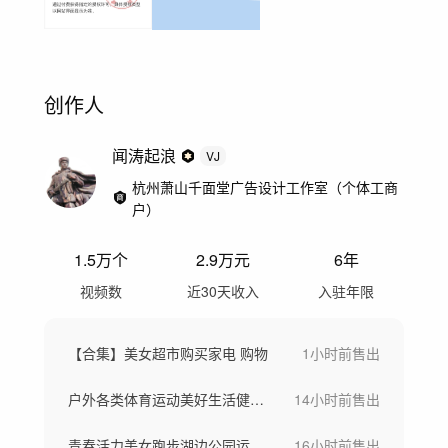
创作人
闻涛起浪
VJ
杭州萧山千面堂广告设计工作室（个体工商
户）
1.5万
个
2.9万
元
6年
视频数
近30天收入
入驻年限
【合集】美女超市购买家电 购物
1小时前
售出
户外各类体育运动美好生活健康生活城市宣传
14小时前
售出
青春活力美女跑步湖边公园运动瑜伽健身运动
16小时前
售出