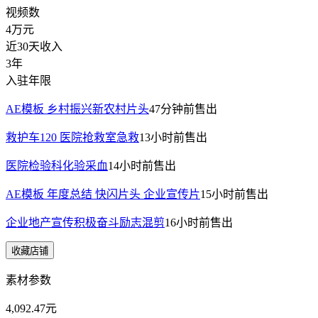
视频数
4万
元
近30天收入
3年
入驻年限
AE模板 乡村振兴新农村片头
47分钟前
售出
救护车120 医院抢救室急救
13小时前
售出
医院检验科化验采血
14小时前
售出
AE模板 年度总结 快闪片头 企业宣传片
15小时前
售出
企业地产宣传积极奋斗励志混剪
16小时前
售出
收藏店铺
素材参数
4,092.47元