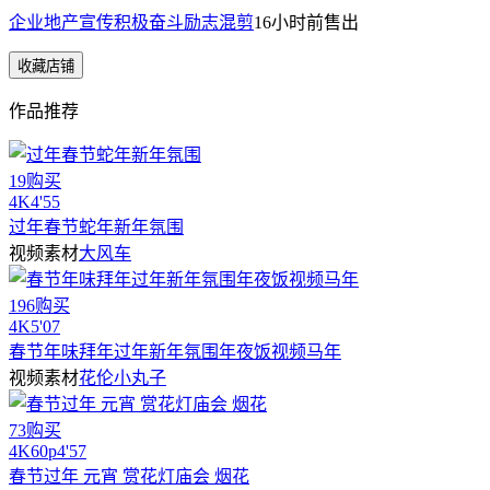
企业地产宣传积极奋斗励志混剪
16小时前
售出
收藏店铺
作品推荐
19购买
4
K
4'55
过年春节蛇年新年氛围
视频素材
大风车
196购买
4
K
5'07
春节年味拜年过年新年氛围年夜饭视频马年
视频素材
花伦小丸子
73购买
4
K
60
p
4'57
春节过年 元宵 赏花灯庙会 烟花