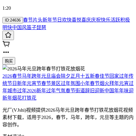
1:20
春节
片头
新年
节日
欢快
喜悦
喜庆
庆祝
快乐
活跃
积极
ID:
24636
明快
中国风
笛子
琵琶
购买
2026
春节
马年
跨年
元旦
庙会
除夕
正月十五
新春佳节
回家过年
传
统节日
新年
元宵节
春节景区
过年氛围
小年
春节烟火
拜年
元宵
过
年
城市过年
2026新年
过年气氛
春节街道
辞旧迎新
中国年
年味
迎
新年
烟花
打铁花
光厂(VJshi)视频提供
2026马年元旦跨年春节打铁花放烟花
视频
素材
下载，适用于
2026，春节，马年，跨年，元旦等主题
的内
容创作。