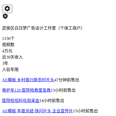
武侯区白日梦广告设计工作室（个体工商户）
1156
个
视频数
4万
元
近30天收入
3年
入驻年限
AE模板 乡村振兴新农村片头
47分钟前
售出
救护车120 医院抢救室急救
13小时前
售出
医院检验科化验采血
14小时前
售出
AE模板 年度总结 快闪片头 企业宣传片
15小时前
售出