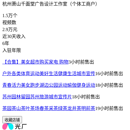
杭州萧山千面堂广告设计工作室（个体工商户）
1.5万
个
视频数
2.9万
元
近30天收入
6年
入驻年限
【合集】美女超市购买家电 购物
3小时前
售出
户外各类体育运动美好生活健康生活城市宣传
16小时前
售出
青春活力美女跑步湖边公园运动瑜伽健身运动
18小时前
售出
苏州园林留园苏州旅游城市宣传片
18小时前
售出
茶园茶山茶叶茶场春茶采茶绿茶龙井茶明前茶
19小时前
售出
收藏店铺