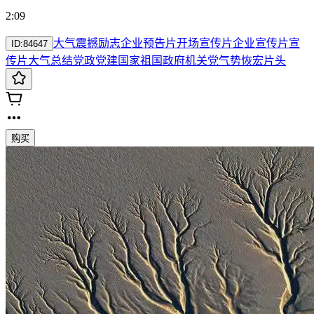
2:09
大气
震撼
励志
企业
预告片
开场
宣传片
企业宣传片
宣
ID:
84647
传片大气
总结
党政
党建
国家祖国政府机关
党
气势恢宏片头
购买