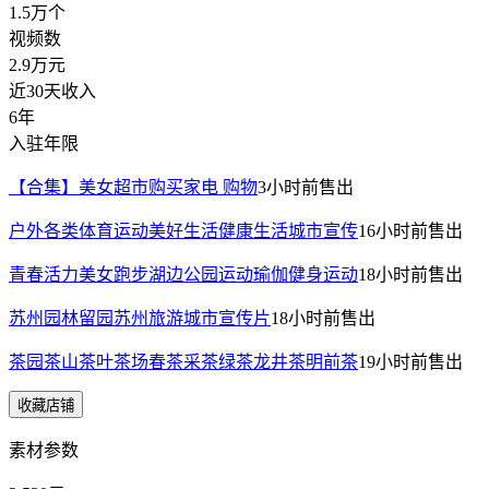
1.5万
个
视频数
2.9万
元
近30天收入
6年
入驻年限
【合集】美女超市购买家电 购物
3小时前
售出
户外各类体育运动美好生活健康生活城市宣传
16小时前
售出
青春活力美女跑步湖边公园运动瑜伽健身运动
18小时前
售出
苏州园林留园苏州旅游城市宣传片
18小时前
售出
茶园茶山茶叶茶场春茶采茶绿茶龙井茶明前茶
19小时前
售出
收藏店铺
素材参数