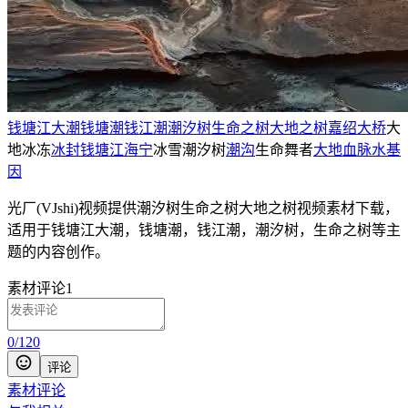
钱塘江大潮
钱塘潮
钱江潮
潮汐树
生命之树
大地之树
嘉绍大桥
大
地冰冻
冰封
钱塘江
海宁
冰雪潮汐树
潮沟
生命舞者
大地血脉
水基
因
光厂(VJshi)视频提供
潮汐树生命之树大地之树
视频素材
下载，
适用于
钱塘江大潮，钱塘潮，钱江潮，潮汐树，生命之树等主
题
的内容创作。
素材评论
1
0
/
120
评论
素材评论