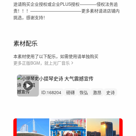
途请购买企业授权或企业PLUS授权————侵权法务追
责！！！————————————更多素材请进店铺内
挑选，感谢支持！
素材配乐
本素材使用了以下配乐，如需使用请单独购买
更多正版BGM，就上光厂音乐
小提琴史诗 大气震撼宣传
ID:
168204
磅礴
恢弘
激昂
史诗
希望
紧张
汽车
激烈
重鼓点
大气
高级
震撼
励志
振奋
开场