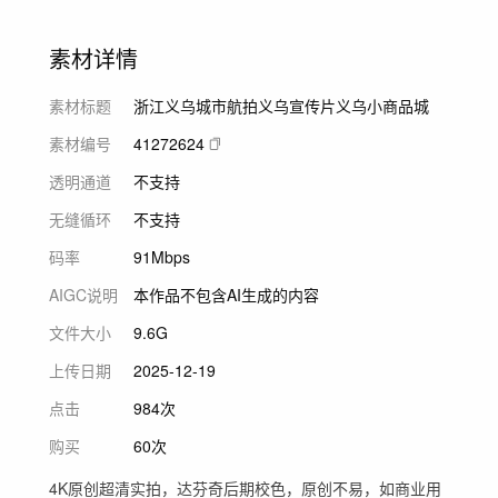
素材详情
素材标题
浙江义乌城市航拍义乌宣传片义乌小商品城
素材编号
41272624
透明通道
不支持
无缝循环
不支持
码率
91Mbps
AIGC说明
本作品不包含AI生成的内容
文件大小
9.6G
上传日期
2025-12-19
点击
984次
购买
60次
4K原创超清实拍，达芬奇后期校色，原创不易，如商业用