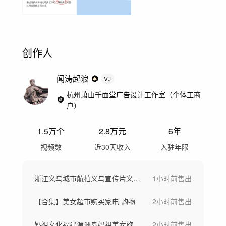
创作人
闻涛起浪
VJ
杭州萧山千面堂广告设计工作室（个体工商
户）
1.5万
个
2.8万
元
6年
视频数
近30天收入
入驻年限
浙江义乌城市航拍义乌宣传片义乌小商品城
1小时前
售出
【合集】美女超市购买家电 购物
2小时前
售出
妈祖文化福建湄洲岛妈祖美女旅拍海岛度假
2小时前
售出