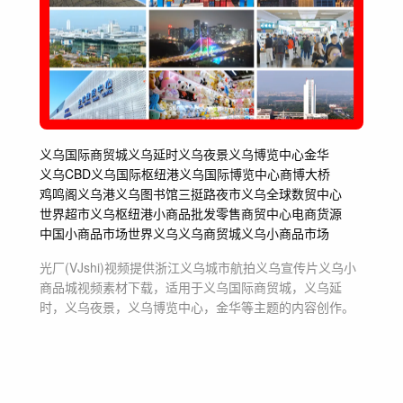
义乌国际商贸城
义乌延时
义乌夜景
义乌博览中心
金华
义乌CBD
义乌国际枢纽港
义乌国际博览中心
商博大桥
鸡鸣阁
义乌港
义乌图书馆
三挺路夜市
义乌全球数贸中心
世界超市
义乌枢纽港
小商品
批发零售
商贸中心
电商货源
中国小商品市场
世界义乌
义乌商贸城
义乌小商品市场
光厂(VJshi)视频提供
浙江义乌城市航拍义乌宣传片义乌小
商品城
视频素材
下载，适用于
义乌国际商贸城，义乌延
时，义乌夜景，义乌博览中心，金华等主题
的内容创作。