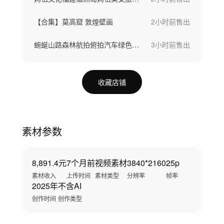
【合集】莫高窟 敦煌壁画
2小时前
售出
蜿蜒山路森林航拍俯拍汽车绿色生态盘山公路
3小时前
售出
收藏店铺
素材参数
8,891.4元
7个月前
视频素材
3840*2160
25p
素材收入
上传时间
素材类型
分辨率
帧率
2025年
不含AI
创作时间
创作类型