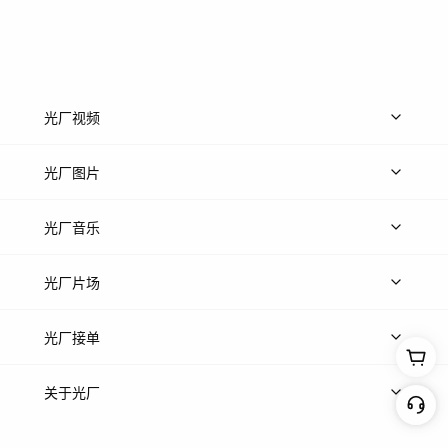
光厂视频
上传视频
精品视频
精选专辑
免费素材
光厂图片
上传图片
精品图片
光厂音乐
热门音乐
免费音效
热门歌单
立即入驻
光厂片场
上传案例
AI找镜头
片场榜单
精选案例
光厂接单
上架服务
热门服务
创作人
关于光厂
关于我们
诚聘英才
帮助中心
权责声明