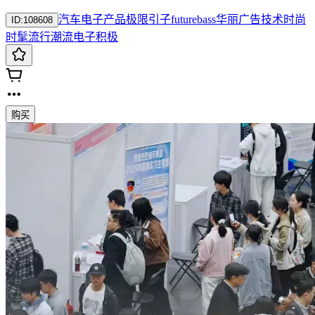
汽车
电子产品
极限
引子
future
bass
华丽
广告
技术
时尚
ID:
108608
时髦
流行
潮流
电子
积极
购买