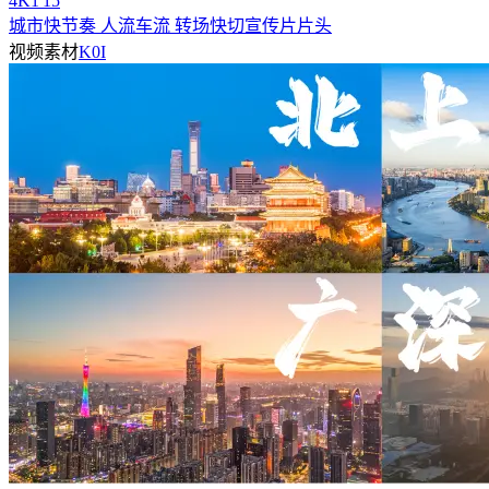
4
K
1'15
城市快节奏 人流车流 转场快切宣传片片头
视频素材
K0I