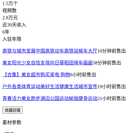
1.5万
个
视频数
2.9万
元
近30天收入
6年
入驻年限
高铁与城市发展中国高铁动车高铁站候车大厅
10分钟前
售出
美女阳光少女自信女孩向日葵稻田骑车画画
58分钟前
售出
【合集】美女超市购买家电 购物
6小时前
售出
户外各类体育运动美好生活健康生活城市宣传
19小时前
售出
青春活力美女跑步湖边公园运动瑜伽健身运动
21小时前
售出
收藏店铺
素材参数