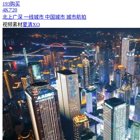
193购买
4
K
7'20
北上广深 一线城市 中国城市 城市航拍
视频素材
夏清XQ