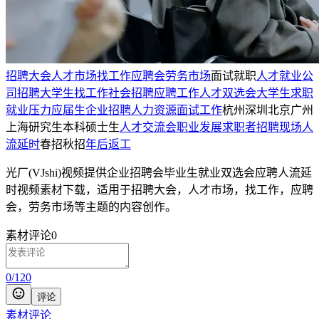
招聘大会
人才市场
找工作
应聘会
劳务市场
面试就职
人才就业
公
司招聘
大学生找工作
社会招聘
应聘工作
人才双选会
大学生求职
就业压力
应届生
企业招聘
人力资源
面试工作
杭州深圳北京广州
上海
研究生本科硕士生
人才交流会
职业发展
求职者
招聘现场
人
流延时
春招秋招
年后返工
光厂(VJshi)视频提供
企业招聘会毕业生就业双选会应聘人流延
时
视频素材
下载，适用于
招聘大会，人才市场，找工作，应聘
会，劳务市场等主题
的内容创作。
素材评论
0
0
/
120
评论
素材评论