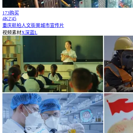
173购买
4
K
2'45
重庆航拍人文街景城市宣传片
视频素材
X深蓝L