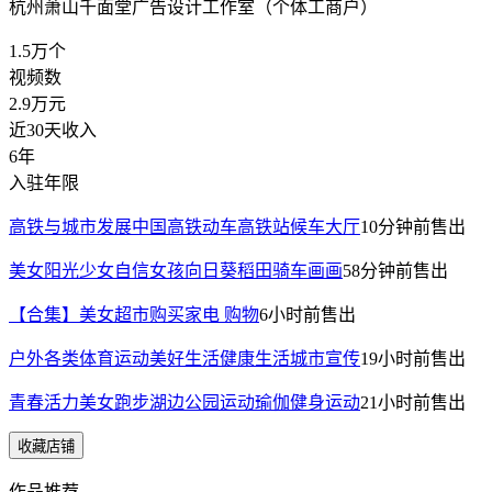
杭州萧山千面堂广告设计工作室（个体工商户）
1.5万
个
视频数
2.9万
元
近30天收入
6年
入驻年限
高铁与城市发展中国高铁动车高铁站候车大厅
10分钟前
售出
美女阳光少女自信女孩向日葵稻田骑车画画
58分钟前
售出
【合集】美女超市购买家电 购物
6小时前
售出
户外各类体育运动美好生活健康生活城市宣传
19小时前
售出
青春活力美女跑步湖边公园运动瑜伽健身运动
21小时前
售出
收藏店铺
作品推荐