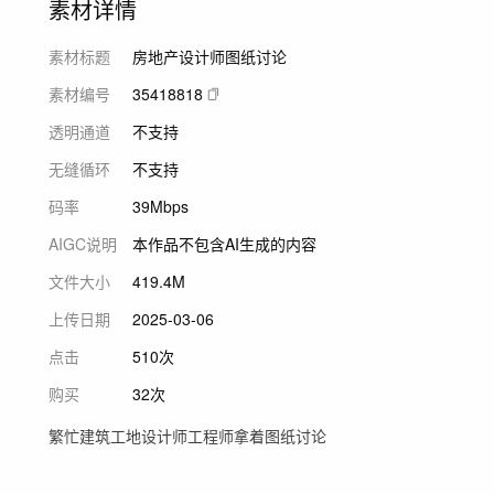
素材详情
素材标题
房地产设计师图纸讨论
素材编号
35418818
透明通道
不支持
无缝循环
不支持
码率
39Mbps
AIGC说明
本作品不包含AI生成的内容
文件大小
419.4M
上传日期
2025-03-06
点击
510次
购买
32次
繁忙建筑工地设计师工程师拿着图纸讨论