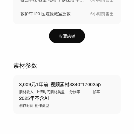
救护车120 医院抢救室急救
6小时前
售出
收藏店铺
素材参数
3,009元
1年前
视频素材
3840*1700
25p
素材收入
上传时间
素材类型
分辨率
帧率
2025年
不含AI
创作时间
创作类型