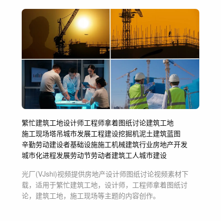
繁忙建筑工地
设计师
工程师拿着图纸讨论
建筑工地
施工现场
塔吊
城市发展
工程建设
挖掘机
泥土
建筑蓝图
辛勤劳动
建设者
基础设施
施工机械
建筑行业
房地产开发
城市化进程
发展
劳动节
劳动者
建筑工人
城市建设
光厂(VJshi)视频提供
房地产设计师图纸讨论
视频素材
下
载，适用于
繁忙建筑工地，设计师，工程师拿着图纸讨
论，建筑工地，施工现场等主题
的内容创作。