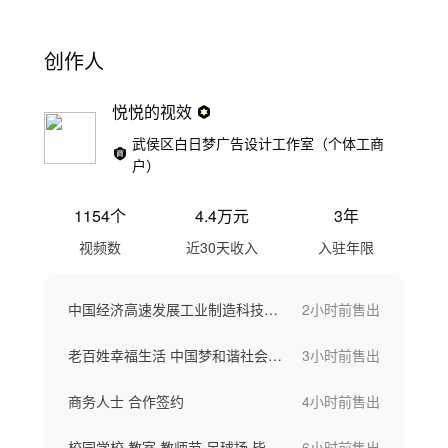
创作人
悦悦的视效
武侯区白日梦广告设计工作室（个体工商
户）
1154
个
4.4万
元
3年
视频数
近30天收入
入驻年限
中国经济高速发展工业制造科技创新绿色发展
2小时前
售出
老百姓幸福生活 中国梦和谐社会 温馨陪伴
3小时前
售出
商务人士 合作签约
4小时前
售出
校园学校 教室 教师节 足球场 毕业学生
6小时前
售出