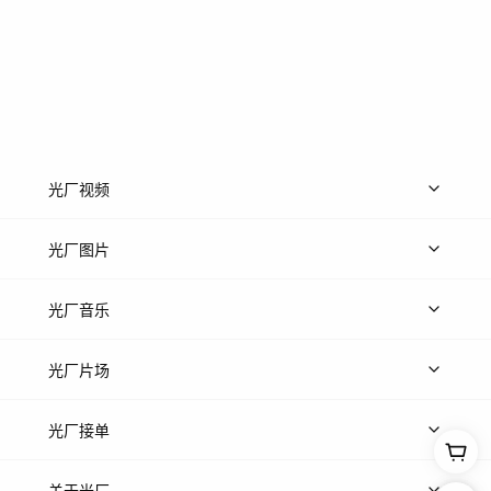
光厂视频
上传视频
精品视频
精选专辑
免费素材
光厂图片
上传图片
精品图片
光厂音乐
热门音乐
免费音效
热门歌单
立即入驻
光厂片场
上传案例
AI找镜头
片场榜单
精选案例
光厂接单
上架服务
热门服务
创作人
关于光厂