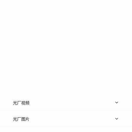
光厂视频
上传视频
精品视频
精选专辑
免费素材
光厂图片