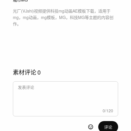
光厂(VJshi)视频提供
科技mg动画
AE模板
下载，适用于
mg，mg动画，mg模板，MG，科技MG等主题
的内容创
作。
素材评论
0
0
/
120
评论