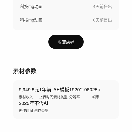
科技mg动画
4天前
售出
科技mg动画
6天前
售出
收藏店铺
素材参数
9,949.8元
1年前
AE模板
1920*1080
25p
素材收入
上传时间
素材类型
分辨率
帧率
2025年
不含AI
创作时间
创作类型