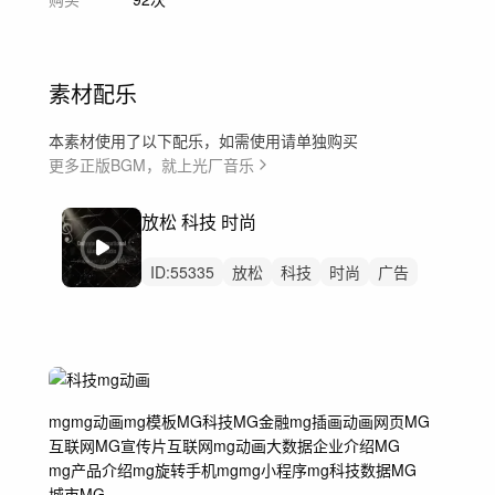
素材配乐
本素材使用了以下配乐，如需使用请单独购买
更多正版BGM，就上光厂音乐
放松 科技 时尚
ID:
55335
放松
科技
时尚
广告
轻快
促销
动感
流行
电子
钢琴
贝斯
电子鼓
合成器
弦乐组
mg
mg动画
mg模板
MG
科技MG
金融mg
插画动画
网页MG
互联网MG
宣传片
互联网mg动画
大数据
企业介绍MG
mg产品介绍
mg旋转
手机mg
mg小程序
mg科技
数据MG
城市MG