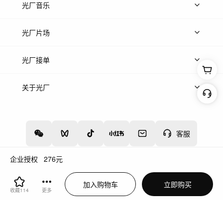
上传图片
精品图片
光厂音乐
热门音乐
免费音效
热门歌单
立即入驻
光厂片场
上传案例
AI找镜头
片场榜单
精选案例
光厂接单
上架服务
热门服务
创作人
关于光厂
关于我们
诚聘英才
帮助中心
权责声明
客服
企业授权
276
元
增值电信业务经营许可证：川B2-20160192
蜀ICP备12020238号-4
加入购物车
立即购买
川公网安备51019002000262
违法和不良信息举报中心
收藏
114
更多