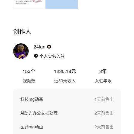
创作人
24tan
个人实名入驻
153
个
1230.18
元
3年
视频数
近30天收入
入驻年限
科技mg动画
1天前
售出
AI助力办公文档处理
2天前
售出
医药mg动画
2天前
售出