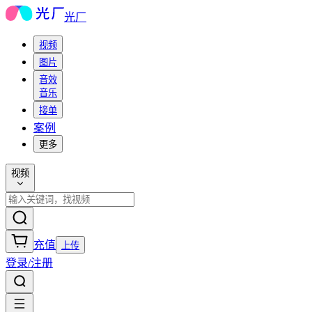
光厂
视频
图片
音效
音乐
接单
案例
更多
视频
充值
上传
登录/注册