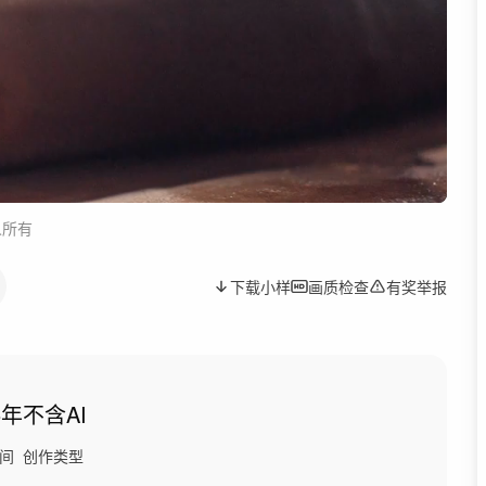
人所有
下载小样
画质检查
有奖举报
5年
不含AI
间
创作类型