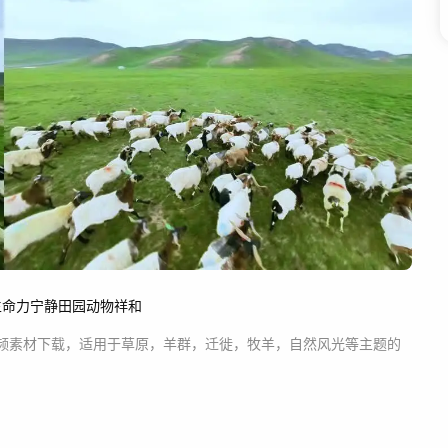
生命力
宁静
田园
动物
祥和
频素材
下载，适用于
草原，羊群，迁徙，牧羊，自然风光等主题
的