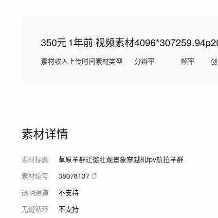
350元
1年前
视频素材
4096*3072
59.94p
2
素材收入
上传时间
素材类型
分辨率
帧率
创
素材详情
素材标题
草原羊群迁徙壮观景象穿越机fpv航拍羊群
素材编号
38078137
透明通道
不支持
无缝循环
不支持