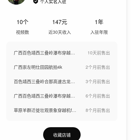
个人实名入驻
10
个
147
元
1年
视频数
近30天收入
入驻年限
广西百色靖西三叠岭瀑布穿越机fpv航拍
10天前
售出
广西崇左明仕田园航拍4k
2个月前
售出
百色靖西三叠岭合那高速古龙山穿越机航拍
3个月前
售出
广西百色靖西三叠岭瀑布穿越机fpv航拍
6个月前
售出
草原羊群迁徙壮观景象穿越机fpv航拍羊群
8个月前
售出
收藏店铺