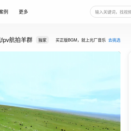
案例
更多
fpv航拍羊群
独家
买正版BGM，就上光厂音乐
去挑选