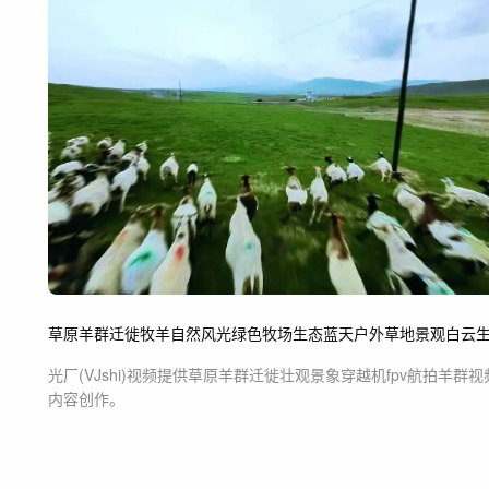
草原
羊群
迁徙
牧羊
自然风光
绿色
牧场
生态
蓝天
户外
草地
景观
白云
光厂(VJshi)视频提供
草原羊群迁徙壮观景象穿越机fpv航拍羊群
视
内容创作。