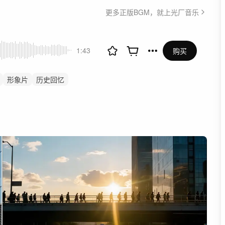
更多正版BGM，就上光厂音乐
1:43
购买
形象片
历史回忆
故事
微光
上升
纪录片
人物采访
访问
回忆
升华