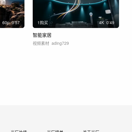
60
p
0'57
1购买
4
K
0'49
智能家居
视频素材
ading729