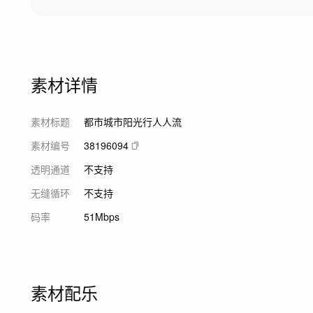
素材详情
素材标题
都市城市阳光行人人流
素材编号
38196094
透明通道
不支持
无缝循环
不支持
码率
51Mbps
素材配乐