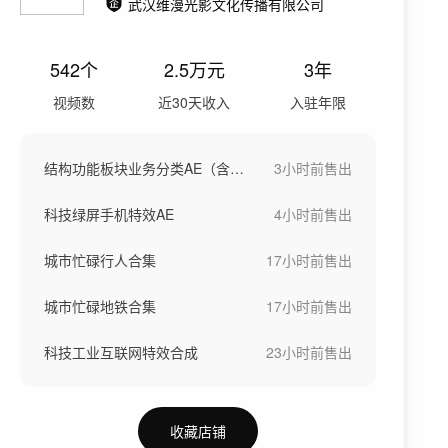
武汉维漫光影文化传播有限公司
542
个
2.5万
元
3年
视频数
近30天收入
入驻年限
结构功能板块业务分类AE（含背景视频）
3小时前
售出
科技绿屏手机特效AE
4小时前
售出
城市忙碌行人合集
17小时前
售出
城市忙碌地铁合集
17小时前
售出
科技工业互联网特效合成
23小时前
售出
收藏店铺