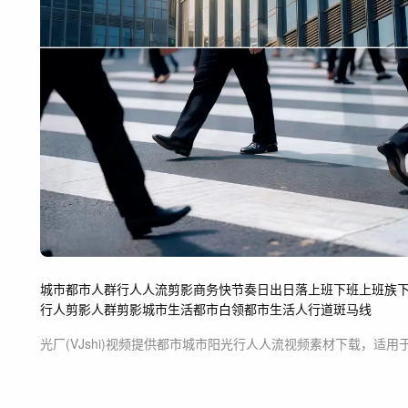
城市
都市
人群
行人
人流
剪影
商务
快节奏
日出
日落
上班
下班
上班族
行人剪影
人群剪影
城市生活
都市白领
都市生活
人行道
斑马线
光厂(VJshi)视频提供
都市城市阳光行人人流
视频素材
下载，适用