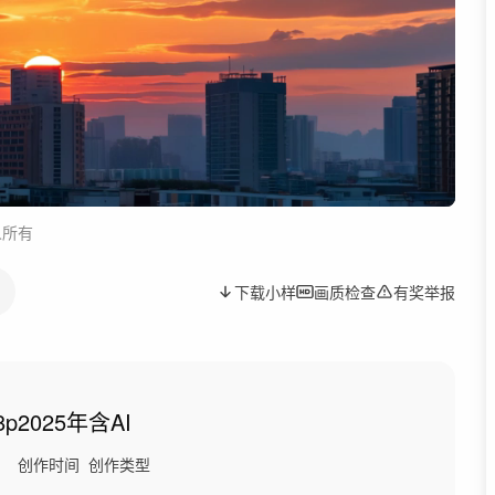
人所有
下载小样
画质检查
有奖举报
8p
2025年
含AI
创作时间
创作类型