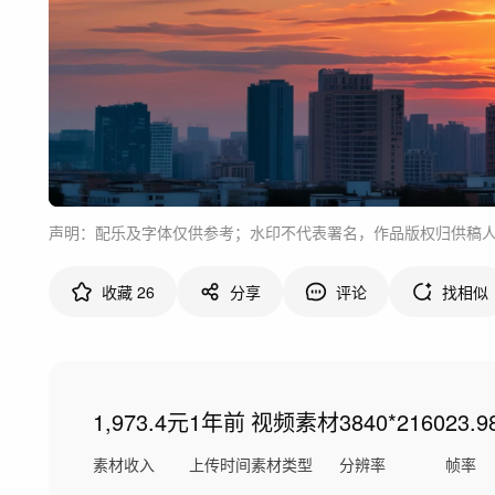
声明：配乐及字体仅供参考；水印不代表署名，作品版权归供稿
收藏
26
分享
评论
找相似
1,973.4元
1年前
视频素材
3840*2160
23.9
素材收入
上传时间
素材类型
分辨率
帧率