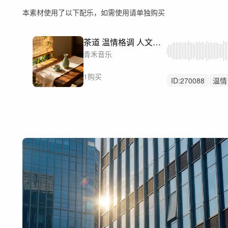
本素材使用了以下配乐，如需使用请单独购买
茶道 温情格调 人文故事 白酒
青禾音乐
1购买
ID:
270088
温情
人物讲述
人文
白酒茶叶宣传片
励志人物
感恩