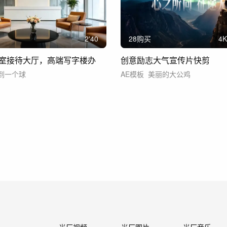
2'40
28购买
4
K
室接待大厅，高端写字楼办
创意励志大气宣传片快剪
到一个球
AE模板
美丽的大公鸡