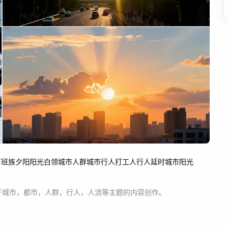
下班族
夕阳
阳光
白领
城市人群
城市行人
打工人
行人延时
城市阳光
于
城市，都市，人群，行人，人流等主题
的内容创作。