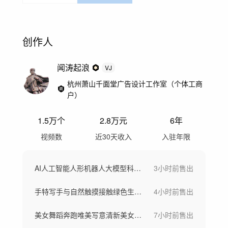
创作人
闻涛起浪
VJ
杭州萧山千面堂广告设计工作室（个体工商
户）
1.5万
个
2.8万
元
6年
视频数
近30天收入
入驻年限
AI人工智能人形机器人大模型科技智能设备
3小时前
售出
手特写手与自然触摸接触绿色生态与生命力
4小时前
售出
美女舞蹈奔跑唯美写意清新美女大自然舞者
7小时前
售出