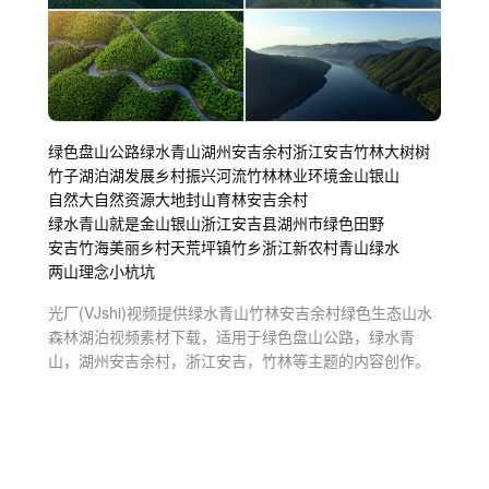
绿色盘山公路
绿水青山
湖州安吉余村
浙江安吉
竹林
大树
树
竹子湖泊湖
发展
乡村振兴
河流竹林
林业环境
金山银山
自然大自然
资源大地封山育林
安吉余村
绿水青山就是金山银山
浙江
安吉县
湖州市
绿色田野
安吉竹海
美丽乡村
天荒坪镇
竹乡
浙江新农村
青山绿水
两山理念
小杭坑
光厂(VJshi)视频提供
绿水青山竹林安吉余村绿色生态山水
森林湖泊
视频素材
下载，适用于
绿色盘山公路，绿水青
山，湖州安吉余村，浙江安吉，竹林等主题
的内容创作。