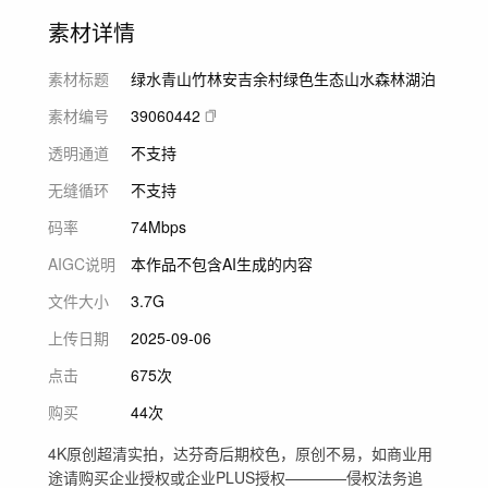
素材详情
素材标题
绿水青山竹林安吉余村绿色生态山水森林湖泊
素材编号
39060442
透明通道
不支持
无缝循环
不支持
码率
74Mbps
AIGC说明
本作品不包含AI生成的内容
文件大小
3.7G
上传日期
2025-09-06
点击
675次
购买
44次
4K原创超清实拍，达芬奇后期校色，原创不易，如商业用
途请购买企业授权或企业PLUS授权————侵权法务追