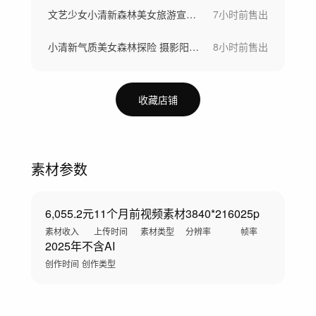
文艺少女小清新森林美女旅游宣传感受自然
7小时前
售出
小清新气质美女森林探险 摄影阳光穿透树林
8小时前
售出
收藏店铺
素材参数
6,055.2元
11个月前
视频素材
3840*2160
25p
素材收入
上传时间
素材类型
分辨率
帧率
2025年
不含AI
创作时间
创作类型