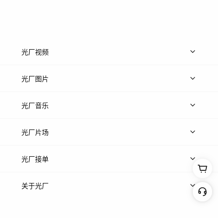
光厂视频
上传视频
精品视频
精选专辑
免费素材
光厂图片
上传图片
精品图片
光厂音乐
热门音乐
免费音效
热门歌单
立即入驻
光厂片场
上传案例
AI找镜头
片场榜单
精选案例
光厂接单
上架服务
热门服务
创作人
关于光厂
关于我们
诚聘英才
帮助中心
权责声明