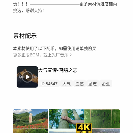
责！！！————————————更多素材请进店铺内
挑选，感谢支持！
素材配乐
本素材使用了以下配乐，如需使用请单独购买
更多正版BGM，就上光厂音乐
大气宣传-鸿鹄之志
ID:
84647
大气
震撼
励志
企业
预告片
开场
宣传片
企业宣传片
宣传片大气
总结
党政
党建
国家祖国政府机关
党
气势恢宏片头