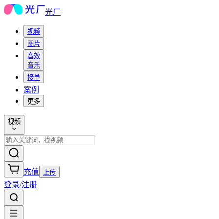
光厂
视频
图片
音效
音乐
接单
案例
更多
视频
充值
上传
登录/注册