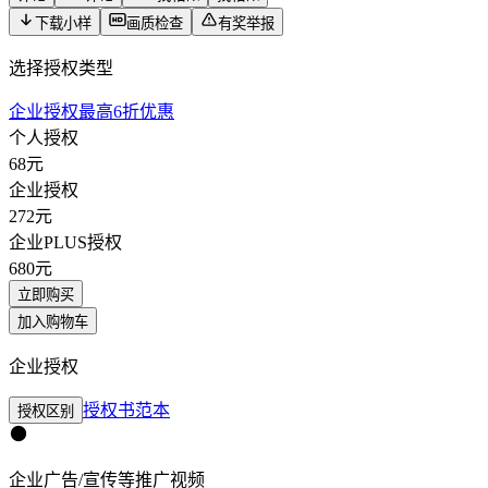
下载小样
画质检查
有奖举报
选择授权类型
企业授权最高6折优惠
个人授权
68
元
企业授权
272
元
企业PLUS授权
680
元
立即购买
加入购物车
企业授权
授权书范本
授权区别
企业广告/宣传等推广视频