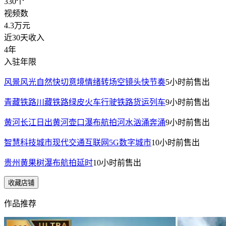
330
个
视频数
4.3万
元
近30天收入
4年
入驻年限
风景风光自然快切意境情绪转场空镜头快节奏
5小时前
售出
青藏铁路川藏铁路绿皮火车行驶铁路货运列车
9小时前
售出
黄河长江日出黄河壶口瀑布航拍河水汹涌奔涌
9小时前
售出
智慧科技城市现代交通互联网5G数字城市
10小时前
售出
贵州黄果树瀑布航拍延时
10小时前
售出
收藏店铺
作品推荐