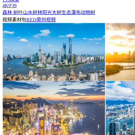
4
K
9'39
森林 树叶山水树林阳光大树生态瀑布动物树
视频素材包
RED原创视频