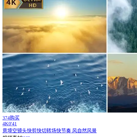
374购买
4
K
0'41
意境空镜头快剪快切转场快节奏 风自然风景