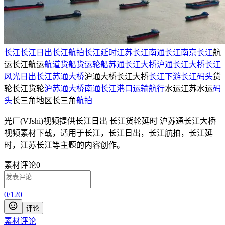
长江
长江日出
长江航拍
长江延时
江苏长江
南通长江
南京长江
航
运长江航运
航道
货船
货运
轮船
苏通长江大桥
沪通长江大桥
长江
风光
日出长江
苏通大桥
沪通大桥长江大桥
长江下游
长江码头
货
轮长江货轮
沪苏通大桥
南通
长江港口
运输
航行
水运江苏水运
码
头
长三角地区长三角
航拍
光厂(VJshi)视频提供
长江日出 长江货轮延时 沪苏通长江大桥
视频素材
下载，适用于
长江，长江日出，长江航拍，长江延
时，江苏长江等主题
的内容创作。
素材评论
0
0
/
120
评论
素材评论