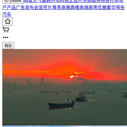
高级
大气
震撼
开场
科技
企业
片头
高级感
预告片
房地
ID:
106846
产
产品广告发布会
宣传片
尊贵高雅典雅高端
高贵优雅奢华预告
汽车
购买