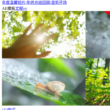
年度温馨短片/年终总结回顾/混剪开场
AE模板
尤郁yy
153购买