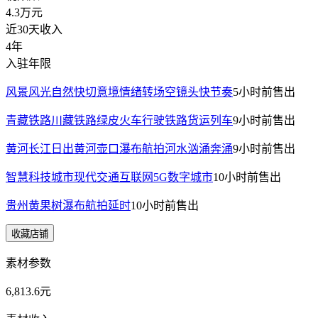
4.3万
元
近30天收入
4年
入驻年限
风景风光自然快切意境情绪转场空镜头快节奏
5小时前
售出
青藏铁路川藏铁路绿皮火车行驶铁路货运列车
9小时前
售出
黄河长江日出黄河壶口瀑布航拍河水汹涌奔涌
9小时前
售出
智慧科技城市现代交通互联网5G数字城市
10小时前
售出
贵州黄果树瀑布航拍延时
10小时前
售出
收藏店铺
素材参数
6,813.6元