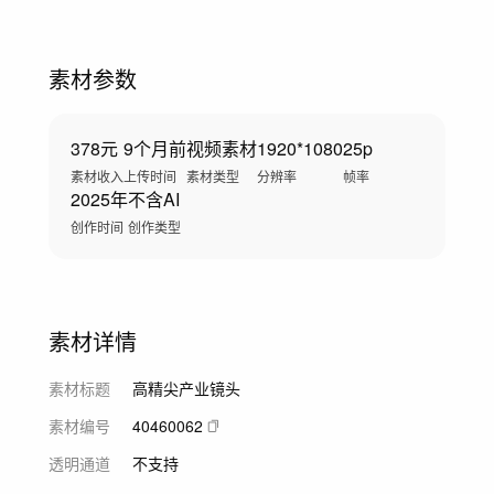
素材参数
378元
9个月前
视频素材
1920*1080
25p
素材收入
上传时间
素材类型
分辨率
帧率
2025年
不含AI
创作时间
创作类型
素材详情
素材标题
高精尖产业镜头
素材编号
40460062
透明通道
不支持