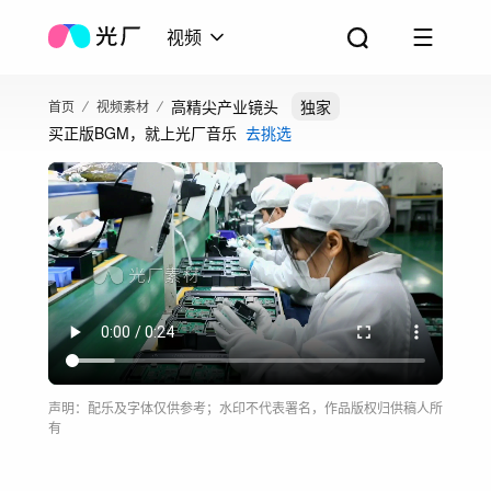
视频
高精尖产业镜头
独家
首页
视频素材
买正版BGM，就上光厂音乐
去挑选
声明：配乐及字体仅供参考；水印不代表署名，作品版权归供稿人所
有