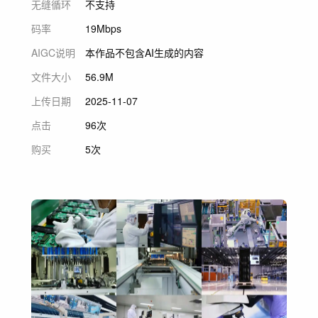
无缝循环
不支持
码率
19Mbps
AIGC说明
本作品不包含AI生成的内容
文件大小
56.9M
上传日期
2025-11-07
点击
96次
购买
5次