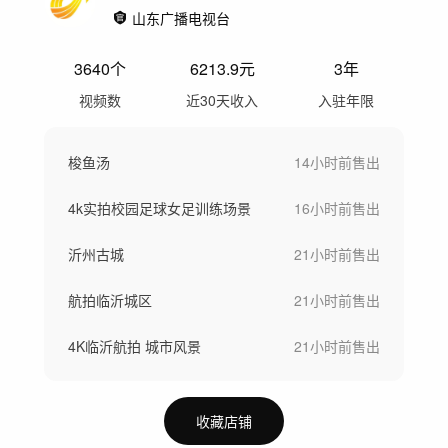
山东广播电视台
3640
个
6213.9
元
3年
视频数
近30天收入
入驻年限
梭鱼汤
14小时前
售出
4k实拍校园足球女足训练场景
16小时前
售出
沂州古城
21小时前
售出
航拍临沂城区
21小时前
售出
4K临沂航拍 城市风景
21小时前
售出
收藏店铺