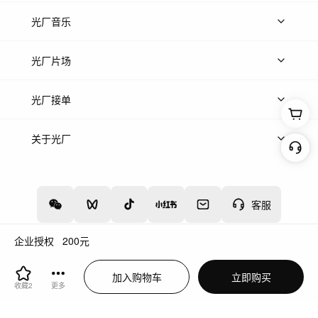
上传图片
精品图片
光厂音乐
热门音乐
免费音效
热门歌单
立即入驻
光厂片场
上传案例
AI找镜头
片场榜单
精选案例
光厂接单
上架服务
热门服务
创作人
关于光厂
关于我们
诚聘英才
帮助中心
权责声明
客服
企业授权
200
元
增值电信业务经营许可证：川B2-20160192
蜀ICP备12020238号-4
加入购物车
立即购买
川公网安备51019002000262
违法和不良信息举报中心
收藏
2
更多