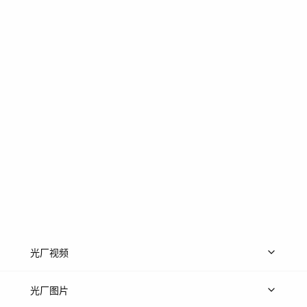
光厂视频
上传视频
精品视频
精选专辑
免费素材
光厂图片