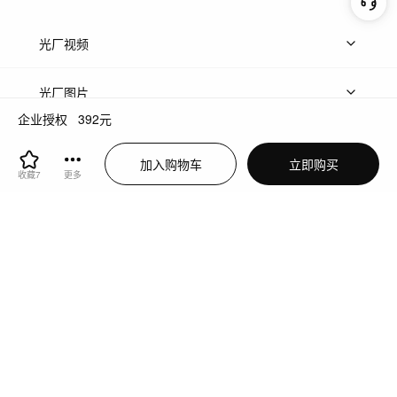
光厂视频
上传视频
精品视频
精选专辑
免费素材
光厂图片
企业授权
392
元
上传图片
精品图片
光厂音乐
加入购物车
立即购买
收藏
7
更多
热门音乐
免费音效
热门歌单
立即入驻
光厂片场
上传案例
AI找镜头
片场榜单
精选案例
光厂接单
上架服务
热门服务
创作人
关于光厂
关于我们
诚聘英才
帮助中心
权责声明
客服