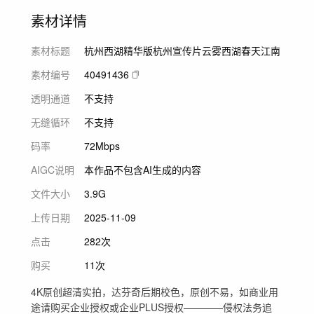
素材详情
素材标题
杭州西湖精华版杭州宣传片云雾西湖春天江南
素材编号
40491436
透明通道
不支持
无缝循环
不支持
码率
72Mbps
AIGC说明
本作品不包含AI生成的内容
文件大小
3.9G
上传日期
2025-11-09
点击
282次
购买
11次
4K原创超清实拍，达芬奇后期校色，原创不易，如商业用
途请购买企业授权或企业PLUS授权————侵权法务追