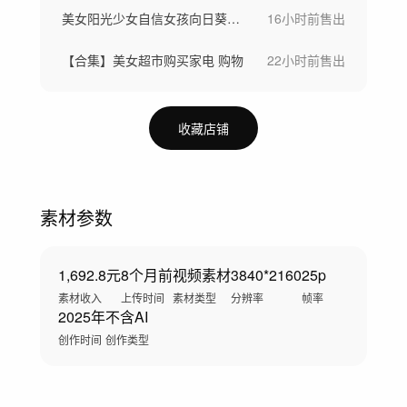
美女阳光少女自信女孩向日葵稻田骑车画画
16小时前
售出
【合集】美女超市购买家电 购物
22小时前
售出
收藏店铺
素材参数
1,692.8元
8个月前
视频素材
3840*2160
25p
素材收入
上传时间
素材类型
分辨率
帧率
2025年
不含AI
创作时间
创作类型