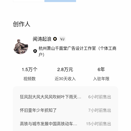
创作人
闻涛起浪
VJ
杭州萧山千面堂广告设计工作室（个体工商
户）
1.5万
个
2.8万
元
6年
视频数
近30天收入
入驻年限
狂风刮大风大风风吹树叶下雨天刮风下雨
6小时前
售出
怀旧童年少年抓知了
7小时前
售出
高铁与城市发展中国高铁动车高铁站候车大厅
15小时前
售出