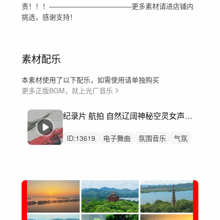
责！！！————————————更多素材请进店铺内
挑选，感谢支持！
素材配乐
本素材使用了以下配乐，如需使用请单独购买
更多正版BGM，就上光厂音乐
纪录片 航拍 自然辽阔神秘空灵女声-Winds Amassed
ID:
13619
电子舞曲
氛围音乐
气氛
正念疗法
天空
云
有风
纪录片
自然
航拍