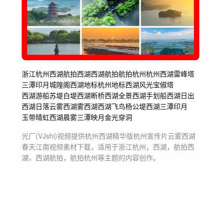
浙江杭州
西湖
航拍西湖
西湖航拍
航拍杭州
杭州西湖
雷峰塔
三潭印月
城隍阁
西湖地标
杭州地标
西湖风光
宝俶塔
西湖游船
苏堤
白堤
西湖断桥
西湖全景
西湖手划船
西湖日出
西湖日落
云雾西湖
雾西湖
西湖飞鸟
杨公堤
西湖三潭印月
玉带晴虹
西湖晨雾
三潭映月
金光穿洞
光厂(VJshi)视频提供
杭州西湖精华版杭州宣传片云雾西湖
春天江南
视频素材
下载，适用于
浙江杭州，西湖，航拍西
湖，西湖航拍，航拍杭州等主题
的内容创作。