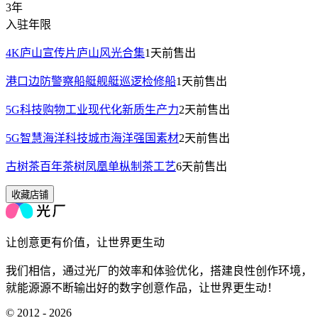
3年
入驻年限
4K庐山宣传片庐山风光合集
1天前
售出
港口边防警察船艇舰艇巡逻检修船
1天前
售出
5G科技购物工业现代化新质生产力
2天前
售出
5G智慧海洋科技城市海洋强国素材
2天前
售出
古树茶百年茶树凤凰单枞制茶工艺
6天前
售出
收藏店铺
让创意更有价值，让世界更生动
我们相信，通过光厂的效率和体验优化，搭建良性创作环境，
就能源源不断输出好的数字创意作品，让世界更生动！
© 2012 - 2026