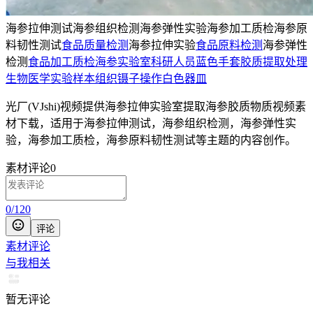
海参拉伸测试
海参组织检测
海参弹性实验
海参加工质检
海参原
料韧性测试
食品质量检测
海参拉伸实验
食品原料检测
海参弹性
检测
食品加工质检
海参
实验室
科研人员
蓝色手套
胶质
提取
处理
生物
医学
实验
样本
组织
镊子
操作
白色器皿
光厂(VJshi)视频提供
海参拉伸实验室提取海参胶质物质
视频素
材
下载，适用于
海参拉伸测试，海参组织检测，海参弹性实
验，海参加工质检，海参原料韧性测试等主题
的内容创作。
素材评论
0
0
/
120
评论
素材评论
与我相关
暂无评论