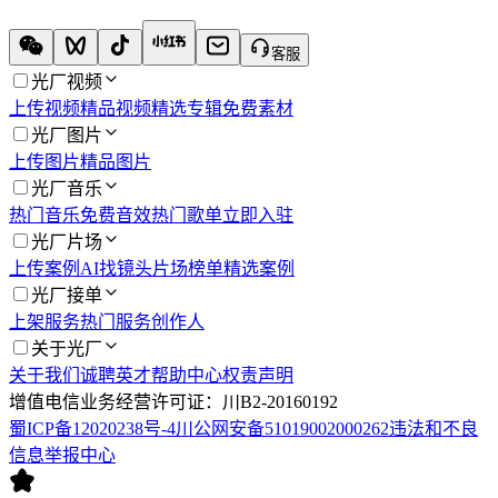
客服
光厂视频
上传视频
精品视频
精选专辑
免费素材
光厂图片
上传图片
精品图片
光厂音乐
热门音乐
免费音效
热门歌单
立即入驻
光厂片场
上传案例
AI找镜头
片场榜单
精选案例
光厂接单
上架服务
热门服务
创作人
关于光厂
关于我们
诚聘英才
帮助中心
权责声明
增值电信业务经营许可证：川B2-20160192
蜀ICP备12020238号-4
川公网安备51019002000262
违法和不良
信息举报中心