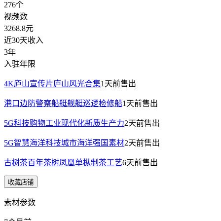
276
个
视频数
3268.8
元
近30天收入
3年
入驻年限
4K庐山宣传片庐山风光合集
1天前
售出
港口边防警察船艇舰艇巡逻检修船
1天前
售出
5G科技购物工业现代化新质生产力
2天前
售出
5G智慧海洋科技城市海洋强国素材
2天前
售出
古树茶百年茶树凤凰单枞制茶工艺
6天前
售出
收藏店铺
素材参数