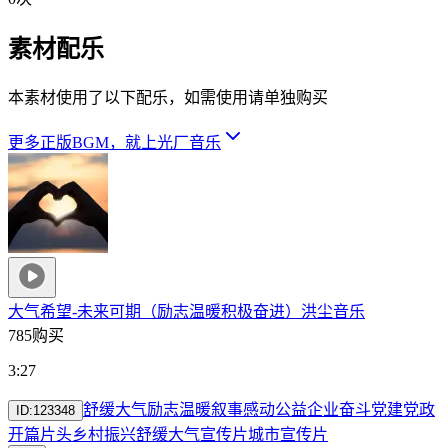
素材配乐
本素材使用了以下配乐，如需使用请单独购买
更多正版BGM，就上光厂音乐
大气希望-未来可期（励志温暖积极奋进）
洪尘音乐
785购买
3:27
舒缓
大气
励志
温暖
叙事
感动
公益
企业
奋斗
党建
党政
ID:
123348
开篇片头乡村振兴
舒缓大气
宣传片
城市宣传片