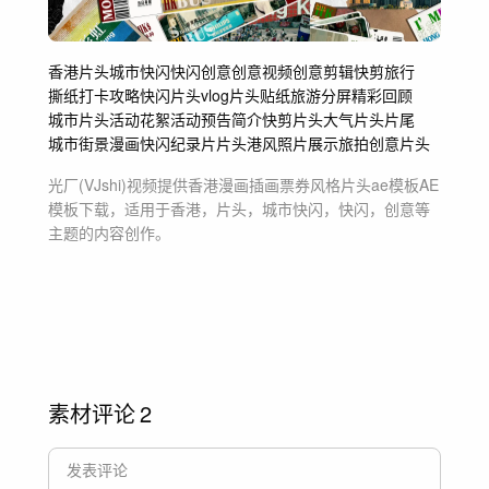
香港
片头
城市快闪
快闪
创意
创意视频
创意剪辑
快剪
旅行
撕纸
打卡攻略
快闪片头
vlog片头
贴纸
旅游
分屏
精彩回顾
城市片头
活动花絮
活动预告
简介
快剪片头
大气片头片尾
城市街景
漫画快闪
纪录片片头
港风
照片展示
旅拍
创意片头
光厂(VJshi)视频提供
香港漫画插画票券风格片头ae模板
AE
模板
下载，适用于
香港，片头，城市快闪，快闪，创意等
主题
的内容创作。
素材评论
2