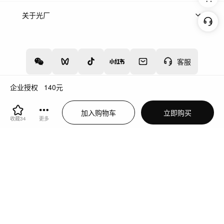
上架服务
热门服务
创作人
关于光厂
关于我们
诚聘英才
帮助中心
权责声明
客服
企业授权
140
元
增值电信业务经营许可证：川B2-20160192
蜀ICP备12020238号-4
加入购物车
立即购买
川公网安备51019002000262
违法和不良信息举报中心
收藏
34
更多
切换到电脑版