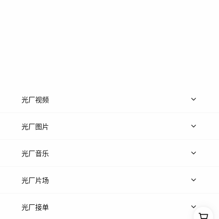
光厂视频
上传视频
精品视频
精选专辑
免费素材
光厂图片
上传图片
精品图片
光厂音乐
热门音乐
免费音效
热门歌单
立即入驻
光厂片场
上传案例
AI找镜头
片场榜单
精选案例
光厂接单