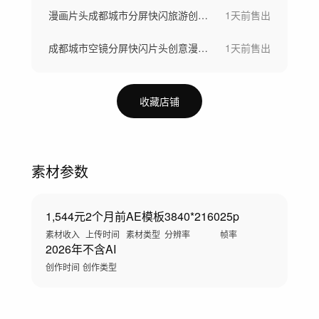
漫画片头成都城市分屏快闪旅游创意快闪视频
1天前
售出
成都城市空镜分屏快闪片头创意漫画分屏
1天前
售出
收藏店铺
素材参数
1,544元
2个月前
AE模板
3840*2160
25p
素材收入
上传时间
素材类型
分辨率
帧率
2026年
不含AI
创作时间
创作类型