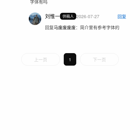
字体有吗
刘惟一
2026-07-27
回复
供稿人
回复
马废废废废
：
简介里有参考字体的
上一页
1
下一页