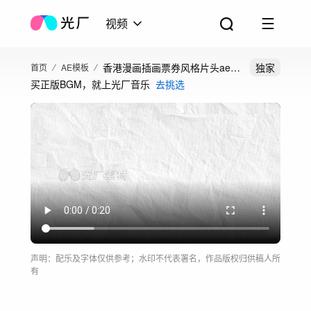
视频
香港漫画插画票券风格片头ae模
独家
首页
AE模板
买正版BGM，就上光厂音乐
去挑选
板
声明：配乐及字体仅供参考；水印不代表署名，作品版权归供稿人所
有