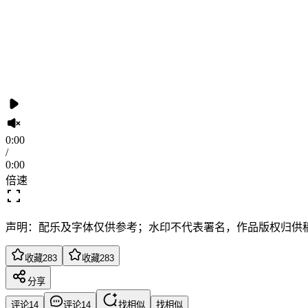
0:00
/
0:00
倍速
声明：配乐及字体仅供参考；水印不代表署名，作品版权归供
收藏
283
收藏
283
分享
评论
14
评论
14
找相似
找相似