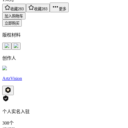
收藏
283
收藏
283
更多
加入购物车
立即购买
版权材料
创作人
ArtzVision
个人实名入驻
308
个