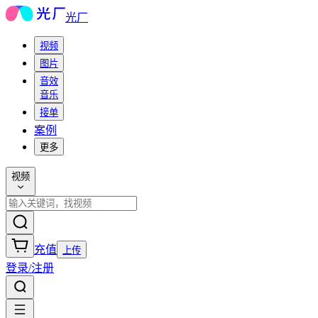
光厂
视频
图片
音效
音乐
接单
案例
更多
视频
充值
上传
登录/注册