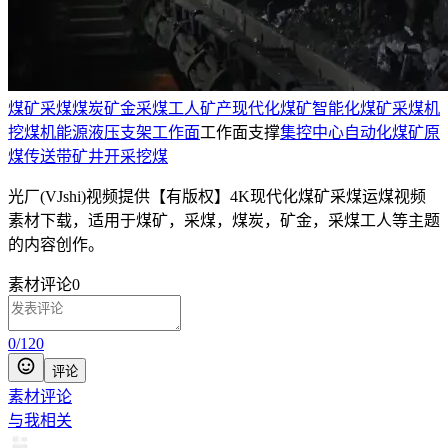
煤矿
采煤
煤炭
矿金
采煤工人
矿产
现代化煤矿
智能化煤矿
采煤机
挖煤机
能源
液压支架
工作面
工作面支撑
集控中心
自动化煤矿
原
煤
传送带
矿井
开采
挖煤
光厂(VJshi)视频提供
【有版权】4K现代化煤矿采煤运煤
视频
素材
下载，适用于
煤矿，采煤，煤炭，矿金，采煤工人等主题
的内容创作。
素材评论
0
0
/
120
评论
素材评论
与我相关