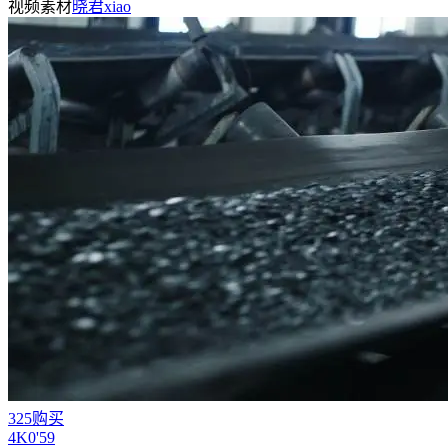
视频素材
晓君xiao
325购买
4
K
0'59