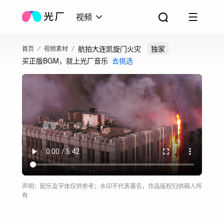
视频
航拍大连凯旋门火灾
独家
首页
视频素材
买正版BGM，就上光厂音乐
去挑选
声明：配乐及字体仅供参考；水印不代表署名，作品版权归供稿人所
有