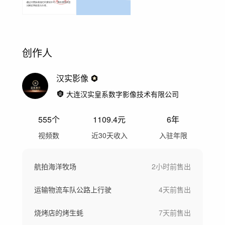
创作人
汉实影像
大连汉实皇系数字影像技术有限公司
555
个
1109.4
元
6年
视频数
近30天收入
入驻年限
航拍海洋牧场
2小时前
售出
运输物流车队公路上行驶
4天前
售出
烧烤店的烤生蚝
7天前
售出