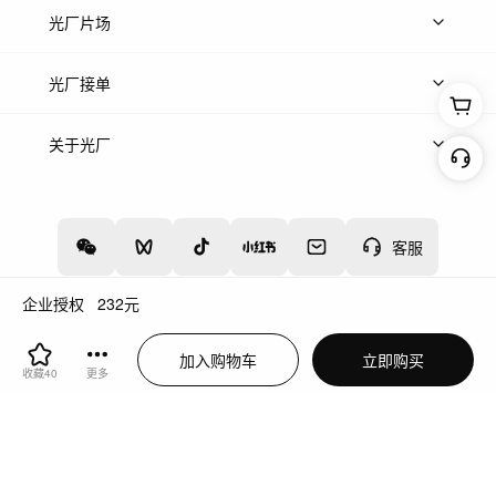
热门音乐
免费音效
热门歌单
立即入驻
光厂片场
上传案例
AI找镜头
片场榜单
精选案例
光厂接单
上架服务
热门服务
创作人
关于光厂
关于我们
诚聘英才
帮助中心
权责声明
客服
企业授权
232
元
增值电信业务经营许可证：川B2-20160192
蜀ICP备12020238号-4
加入购物车
立即购买
川公网安备51019002000262
违法和不良信息举报中心
收藏
40
更多
切换到电脑版