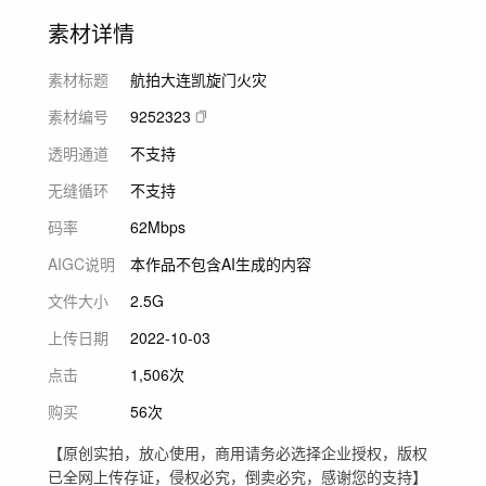
素材详情
素材标题
航拍大连凯旋门火灾
素材编号
9252323
透明通道
不支持
无缝循环
不支持
码率
62Mbps
AIGC说明
本作品不包含AI生成的内容
文件大小
2.5G
上传日期
2022-10-03
点击
1,506次
购买
56次
【原创实拍，放心使用，商用请务必选择企业授权，版权
已全网上传存证，侵权必究，倒卖必究，感谢您的支持】