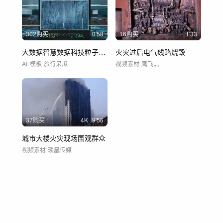
302购买
0'58
16购买
1'33
大数据智慧数据科技粒子网络开场信息互联网
火灾过后电气线路烧毁
AE模板
旅行呆瓜
视频素材
鹰飞灬
37购买
4
K
9'56
城市大楼火灾现场围观群众
视频素材
琰凰传媒