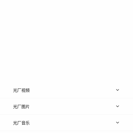
光厂视频
上传视频
精品视频
精选专辑
免费素材
光厂图片
上传图片
精品图片
光厂音乐