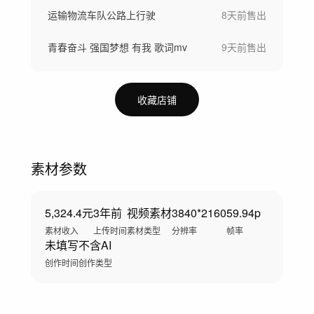
运输物流车队公路上行驶
8天前
售出
青春奋斗 强国梦想 有我 歌词mv
9天前
售出
收藏店铺
素材参数
5,324.4元
3年前
视频素材
3840*2160
59.94p
素材收入
上传时间
素材类型
分辨率
帧率
未填写
不含AI
创作时间
创作类型