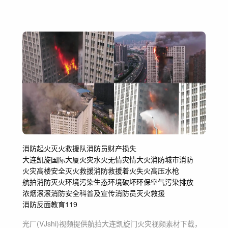
消防
起火
灭火
救援队
消防员
财产损失
大连凯旋国际大厦火灾
水火无情
灾情
大火消防
城市消防
火灾
高楼
安全
灭火救援
消防救援
着火
失火
高压水枪
航拍消防灭火
环境污染
生态环境破坏
环保
空气污染
排放
浓烟滚滚
消防安全科普及宣传
消防员灭火救援
消防反面教育
119
光厂(VJshi)视频提供
航拍大连凯旋门火灾
视频素材
下载，