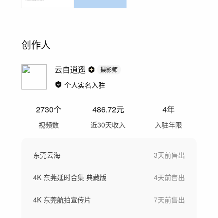
创作人
云自逍遥
摄影师
个人实名入驻
2730
个
486.72
元
4年
视频数
近30天收入
入驻年限
东莞云海
3天前
售出
4K 东莞延时合集 典藏版
4天前
售出
4K 东莞航拍宣传片
7天前
售出