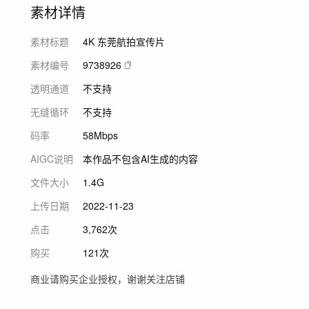
素材详情
素材标题
4K 东莞航拍宣传片
素材编号
9738926
透明通道
不支持
无缝循环
不支持
码率
58Mbps
AIGC说明
本作品不包含AI生成的内容
文件大小
1.4G
上传日期
2022-11-23
点击
3,762次
购买
121次
商业请购买企业授权，谢谢关注店铺