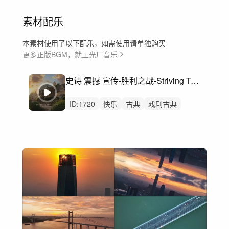
素材配乐
本素材使用了以下配乐，如需使用请单独购买
更多正版BGM，就上光厂音乐
史诗 震撼 宣传-胜利之战-Striving Towards Success
ID:
1720
快乐
古典
戏剧古典
号角
体育
弦乐
行军
奥运
庆典
宣传片
交响乐团
广阔
奋斗
强烈
企业