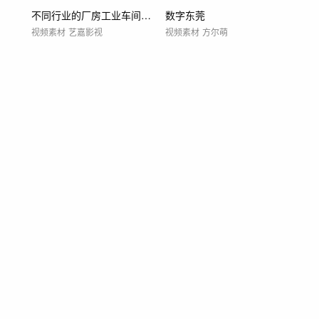
不同行业的厂房工业车间机械智能制造
数字东莞
视频素材
艺嘉影视
视频素材
方尔萌