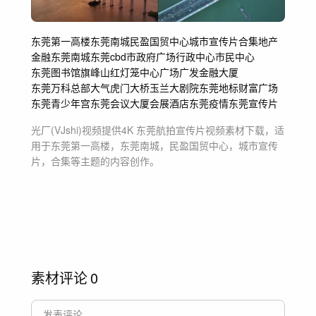
东莞第一高楼
东莞南城
民盈国贸中心
城市宣传片
合集
地产
金融
东莞
南城
东莞cbd
市政府广场
行政中心
市民中心
东莞图书馆
旗峰山
红灯笼
中心广场
广发金融大厦
东莞万科总部
大气
虎门大桥
玉兰大剧院
东莞地标
财富广场
东莞青少年宫
东莞会议大厦
会展酒店
东莞疫情
东莞宣传片
光厂(VJshi)视频提供
4K 东莞航拍宣传片
视频素材
下载，适
用于
东莞第一高楼，东莞南城，民盈国贸中心，城市宣传
片，合集等主题
的内容创作。
素材评论
0