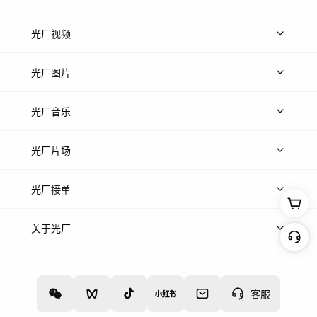
光厂视频
上传视频
精品视频
精选专辑
免费素材
光厂图片
上传图片
精品图片
光厂音乐
热门音乐
免费音效
热门歌单
立即入驻
光厂片场
上传案例
AI找镜头
片场榜单
精选案例
光厂接单
上架服务
热门服务
创作人
关于光厂
关于我们
诚聘英才
帮助中心
权责声明
客服