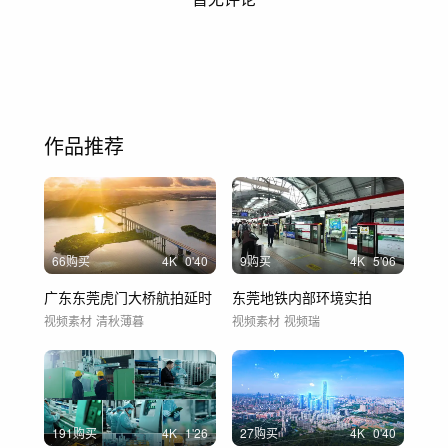
作品推荐
66购买
4
K
0'40
9购买
4
K
5'06
广东东莞虎门大桥航拍延时
东莞地铁内部环境实拍
视频素材
清秋薄暮
视频素材
视频瑞
191购买
4
K
1'26
27购买
4
K
0'40