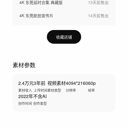
4K 东莞延时合集 典藏版
13天前
售出
4K 东莞航拍宣传片
14天前
售出
收藏店铺
素材参数
2.4万元
3年前
视频素材
4094*2160
60p
素材收入
上传时间
素材类型
分辨率
帧率
2022年
不含AI
创作时间
创作类型