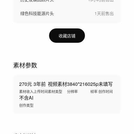
绿色科技能源片头
1天前
售出
收藏店铺
素材参数
270元
3年前
视频素材
3840*2160
25p
未填写
素材收入
上传时间
素材类型
分辨率
帧率
创作时间
不含AI
创作类型