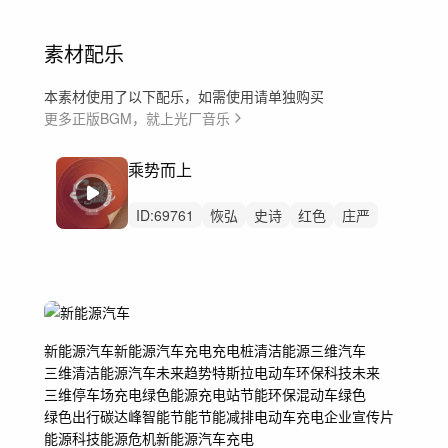
素材配乐
本素材使用了以下配乐，如需使用请单独购买
更多正版BGM，就上光厂音乐
乘势而上
ID:
69761
恢弘
史诗
红色
庄严
希望
辉煌
奋进
大气磅礴
无唱腔
中鼓
新能源汽车
新能源
汽车充电
充电桩
清洁能源
三维汽车
三维清洁能源汽车
未来趋势
特斯拉
电动车
环保
科技
未来
三维
停车场充电
绿色能源
充电站
节能环保
混动车
绿色
绿色出行
碳达峰
智能
节能
节能减排
电动车充电
企业宣传片
能源科技
能源危机
新能源汽车充电