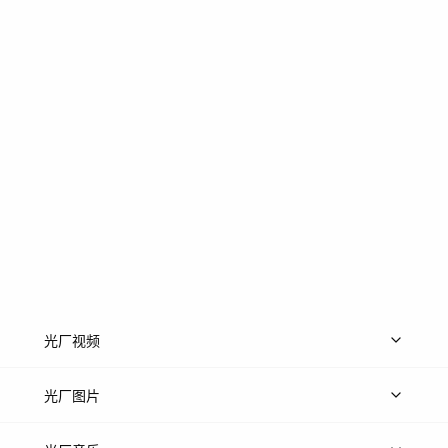
光厂视频
上传视频
精品视频
精选专辑
免费素材
光厂图片