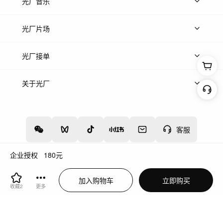
上传图片
精品图片
光厂音乐
热门音乐
免费音效
热门歌单
立即入驻
光厂片场
上传案例
AI找镜头
片场榜单
精选案例
光厂接单
上架服务
热门服务
创作人
关于光厂
关于我们
诚聘英才
帮助中心
权责声明
客服
企业授权
180
元
增值电信业务经营许可证：川B2-20160192
蜀ICP备12020238号-4
加入购物车
立即购买
川公网安备51019002000262
违法和不良信息举报中心
收藏
2
更多