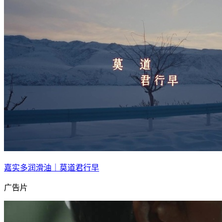
嘉实多润滑油｜莫道君行早
广告片