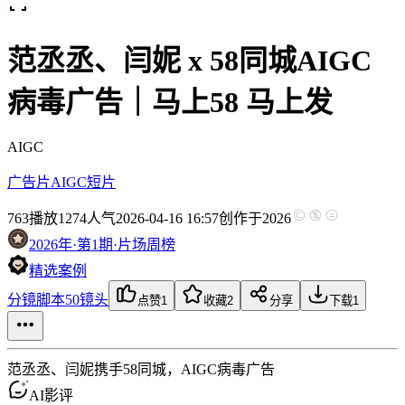
范丞丞、闫妮 x 58同城AIGC
病毒广告｜马上58 马上发
AIGC
广告片
AIGC短片
763
播放
1274人气
2026-04-16 16:57
创作于2026
2026年·第1期·片场周榜
精选案例
分镜脚本
50镜头
点赞
1
收藏
2
分享
下载
1
范丞丞、闫妮携手58同城，AIGC病毒广告
AI影评