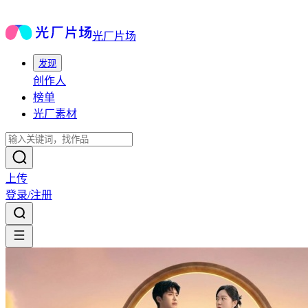
光厂片场
发现
创作人
榜单
光厂素材
上传
登录/注册