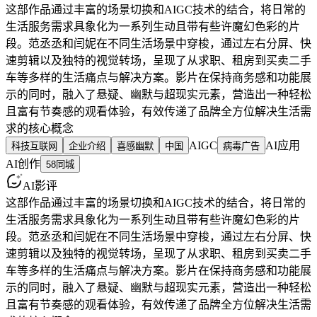
这部作品通过丰富的场景切换和AIGC技术的结合，将日常的
生活服务需求具象化为一系列生动且带有些许魔幻色彩的片
段。范丞丞和闫妮在不同生活场景中穿梭，通过左右分屏、快
速剪辑以及独特的视觉转场，呈现了从求职、租房到买卖二手
车等多样的生活痛点与解决方案。影片在保持商务感和功能展
示的同时，融入了悬疑、幽默与超现实元素，营造出一种轻松
且富有节奏感的观看体验，有效传递了品牌全方位解决生活需
求的核心概念
AIGC
AI应用
科技互联网
企业介绍
喜感幽默
中国
病毒广告
AI创作
58同城
AI影评
这部作品通过丰富的场景切换和AIGC技术的结合，将日常的
生活服务需求具象化为一系列生动且带有些许魔幻色彩的片
段。范丞丞和闫妮在不同生活场景中穿梭，通过左右分屏、快
速剪辑以及独特的视觉转场，呈现了从求职、租房到买卖二手
车等多样的生活痛点与解决方案。影片在保持商务感和功能展
示的同时，融入了悬疑、幽默与超现实元素，营造出一种轻松
且富有节奏感的观看体验，有效传递了品牌全方位解决生活需