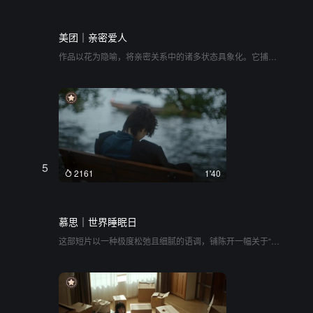
美团｜亲密爱人
作品以花为隐喻，将亲密关系中的诸多状态具象化。它捕捉
到了不同人群在生活间隙里流露的温柔与牵绊。画面中多次
出现的花卉不再是单纯的视觉点缀，而成为情绪的传递者，
将观众带入一种静谧而治愈的观看感受中。整部作品气质清
新，不刻意煽情，而是通过细腻的神态和生活化的场景，展
现了陪伴的温度
5
2161
1'40
慕思｜世界睡眠日
这部短片以一种极度松弛且细腻的语调，铺陈开一幅关于“休
息”与“好眠”的群像画卷。从清晨微雨中的空长椅起笔，镜头
温柔地滑过草地上的小憩、旧时光里相依的兄妹、庭院里慈
祥的母亲，以及城市夜色中各自入睡的面孔。没有强烈的冲
突或复杂的叙事，而是通过自然声响、柔和光影与缓缓流淌
的人声，将各种生活片段中的静谧时刻连接起来。它精准捕