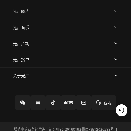
上传视频
精品视频
精选专辑
免费素材
光厂图片
上传图片
精品图片
光厂音乐
热门音乐
免费音效
热门歌单
立即入驻
光厂片场
上传案例
AI找镜头
片场榜单
精选案例
光厂接单
上架服务
热门服务
创作人
关于光厂
关于我们
诚聘英才
帮助中心
权责声明
客服
增值电信业务经营许可证：川B2-20160192
蜀ICP备12020238号-4