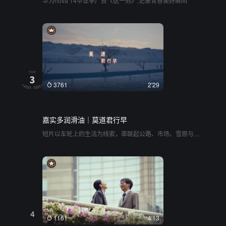
华为nova 14毕业季广告《这一刻》,记录青春美好瞬间
3761
2'29
嘉实多润滑油｜莫道君行早
短片以车轮上的生活为线索，串联起公路、市场、雪原与城
市的日常切片。它将镜头对准了穿行于途中的普通人——货
车司机、搬家工人、夜班网约车师傅，通过平实的旁白和生
活化的场景，勾勒出一种为了“小日子”和“小梦想”而奔波的韧
性。没有刻意拔高的宣言，只有车厢里做饭的烟火气、挂在
货箱旁的篮球，以及旅途中的片刻陪伴。整体气质质朴且温
情，将品牌所倡导的守护与启程，自然地融进了每一个平凡
而热烈的清晨
4
1161
4'13