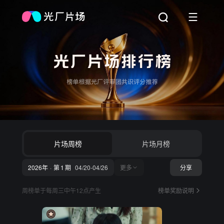
片场周榜
片场月榜
2026年
2026年
·
·
第
第
15
1
期
期
04
/
20
-
04
/
26
更多
分享
2026年
·
第
15
期
周榜单于每周三中午12点产生
榜单奖励说明