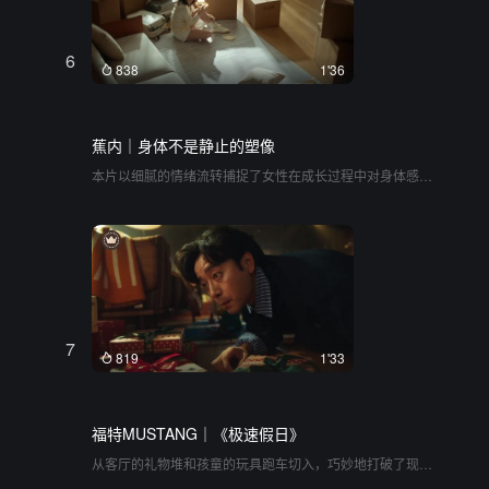
捉了现代人对于安宁与放松的渴望，用古朴的香囊、雨打青
瓦的涟漪和疗愈的颂钵声，营造出一种近乎冥想的氛围。整
体气质内敛、温暖，像是一声轻柔的晚安，不动声色地将观
6
众拉入一个远离喧嚣、只属于自己的安稳梦境中
838
1'36
蕉内｜身体不是静止的塑像
本片以细腻的情绪流转捕捉了女性在成长过程中对身体感知
与自我认同的觉醒。作品没有刻意去讲述一个完整的剧情，
而是用一系列碎片化的生活切片——教室里的隐藏、楼梯间
的悸动、浴室里的喘息、搬家后的舒展——拼凑出一种普遍
存在的压抑与释放。光影的运用非常讲究，从前半段幽暗压
抑的蓝灰冷调，自然过渡到后半段充满呼吸感的暖黄阳光，
视觉上直观地传递了从“藏”到“允许”的心境变化。它将观众带
入一种静谧而有力的内在探索之中，让人在这些不经意的琐
碎日常里，感受到身体挣脱外界评判、重新夺回呼吸权力的
7
从容与舒展
819
1'33
福特MUSTANG｜《极速假日》
从客厅的礼物堆和孩童的玩具跑车切入，巧妙地打破了现实
与微缩景观的边界。玩具车驶入阴影的瞬间，幻化为真实的