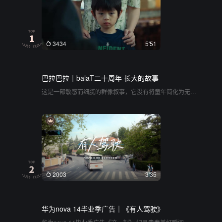
3434
5'51
巴拉巴拉｜balaT二十周年 长大的故事
这是一部敏感而细腻的群像叙事，它没有将童年简化为无忧
无虑的嬉闹，而是以一种克制、甚至略带哀伤的口吻，揭开
了成长过程中那些不被成人察觉的隐秘时刻。从面对死亡的
错愕，到发现解释无用的委屈，再到直面天赋与挫败的无
奈，影片精准捕捉了童年中那些微小却足以让人瞬间长大的
断裂感。这些散落的片段如湖面投石，静水深流般展现了孩
子们自我意识的觉醒。整部作品以客观中性的视角展开，不
渲染过度情绪，却在日常的真实细节中构建出一种极具共鸣
的哀矜与温情，让观众在那些微小的刺痛和柔软中，重新审
视何为真正的成长
2003
3'35
华为nova 14毕业季广告｜《有人驾驶》