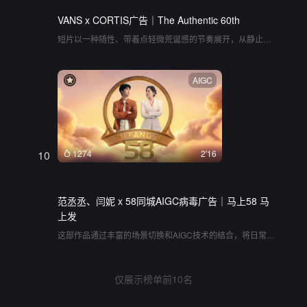
VANS x CORTIS广告｜The Authentic 60th
短片以一种随性、带着点轻微荒诞感的节奏展开，从静止的
陀螺、打盹的老人到老式洗衣房里百无聊赖的年轻人，构建
了一个充满日常沉闷感却又暗流涌动的空间。随着节奏的加
速，这种沉闷被彻底打破，洗衣房变成了狂欢的现场。水
AIGC
流、电子跳动的节拍、在潮湿地面上跳动的棋盘格帆布鞋，
共同制造出一种充满活力、甚至带有几分叛逆的街头气质。
它没有试图去讲一个清晰的故事，而是捕捉了一种从无聊中
挣脱出来的、肆意且充满生命力的状态，将观众带入一种轻
松、直接且充满动感的观看体验之中
10
1274
2'16
范丞丞、闫妮 x 58同城AIGC病毒广告｜马上58 马
上发
这部作品通过丰富的场景切换和AIGC技术的结合，将日常的
生活服务需求具象化为一系列生动且带有些许魔幻色彩的片
段。范丞丞和闫妮在不同生活场景中穿梭，通过左右分屏、
快速剪辑以及独特的视觉转场，呈现了从求职、租房到买卖
仅展示榜单前10名
二手车等多样的生活痛点与解决方案。影片在保持商务感和
功能展示的同时，融入了悬疑、幽默与超现实元素，营造出