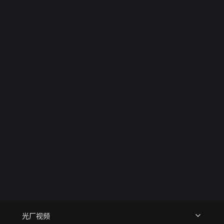
一种轻松且富有节奏感的观看体验，有效传递了品牌全方位
解决生活需求的核心概念
光厂视频