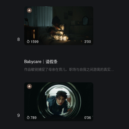
跑车穿梭在城市街道、海岸线和密林之中。这不仅是一场跨
越四季的公路旅行，更是一次找回童心的驾驶体验。沙滩上
的遮阳伞、溪边的露营者以及雪地里的滑雪小人，共同构建
出一个充满趣味和奇观的微观世界。最终跑车被真实的手拿
起，重回男孩的手中，形成一个精巧的叙事闭环。全片在真
实与模型的无缝切换中，将驾驶的自由感与童年对速度的纯
真想象交织在一起，带来一场充满惊喜的视觉游戏
8
1599
3'00
Babycare｜请假条
作品敏锐捕捉了母亲在育儿、职场与自我之间游离的真实状
态，将杂乱的客厅、无尽的家务与对自由的向往交织展现。
它并没有沉溺于苦情，而是通过一纸“请假条”，把观众带入一
场短暂却充满力量的精神出逃。画面从琐碎压抑的日常，顺
畅过渡到那些重拾自我高光时刻的回溯，舞台的歌声、球场
的挥汗、起舞的身姿，共同构筑了属于女性自身生命力的释
放场。那句“今天别叫我妈妈”，温柔而坚定地划破了母亲角色
的重负，邀请每一位观看者共情这份从“妈妈”退回“你”本身的
释然与美好
9
789
0'36