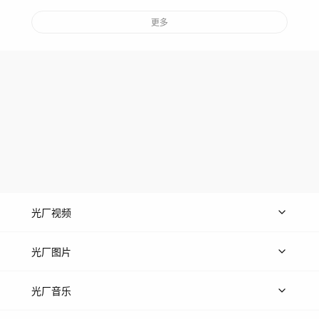
更多
光厂视频
上传视频
精品视频
精选专辑
免费素材
光厂图片
上传图片
精品图片
光厂音乐