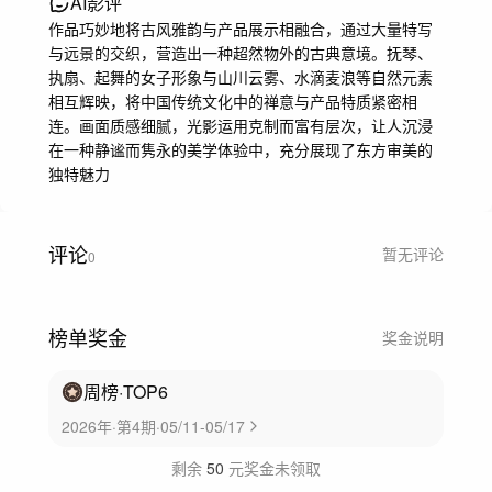
AI影评
作品巧妙地将古风雅韵与产品展示相融合，通过大量特写
与远景的交织，营造出一种超然物外的古典意境。抚琴、
执扇、起舞的女子形象与山川云雾、水滴麦浪等自然元素
相互辉映，将中国传统文化中的禅意与产品特质紧密相
连。画面质感细腻，光影运用克制而富有层次，让人沉浸
在一种静谧而隽永的美学体验中，充分展现了东方审美的
独特魅力
评论
暂无评论
0
榜单奖金
奖金说明
周榜
·TOP
6
2026年·第4期·05/11-05/17
剩余
50
元奖金未领取