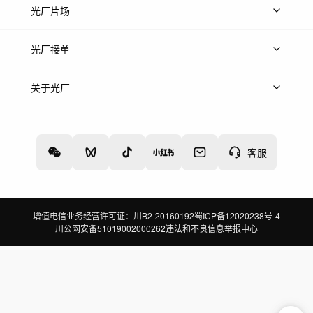
热门音乐
免费音效
热门歌单
立即入驻
光厂片场
上传案例
AI找镜头
片场榜单
精选案例
光厂接单
上架服务
热门服务
创作人
关于光厂
关于我们
诚聘英才
帮助中心
权责声明
客服
增值电信业务经营许可证：川B2-20160192
蜀ICP备12020238号-4
川公网安备51019002000262
违法和不良信息举报中心