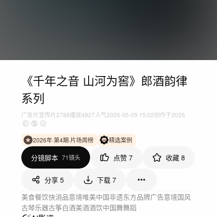
《千年之音 山河为窖》郎酒韵律
系列
广告片
宣传片
2788
播放
4827人气
2026-05-09 15:02
创作于2026
2026年·第4期·片场周榜
精选案例
分镜脚本
点赞
7
收藏
8
71镜头
分享
5
下载
7
美食餐饮
快消品
意境唯美
中国
非遗
东方
品牌广告
意境
国风
古琴
乐器
古筝
白酒
美酒
酒饮
中国舞
舞蹈