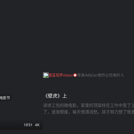
墨蓝视界Vision
导演/AIGCer/制作公司/制片人
《壁虎》上
电影节
讲述工伤的微电影。家里的顶梁柱在工作中受了
了，逐渐颓废，每天借酒消愁。孩子努力想了很
19'31
4K