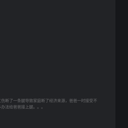
工伤断了一条腿导致家庭断了经济来源，爸爸一时接受不
多办法给爸爸接上腿。。。