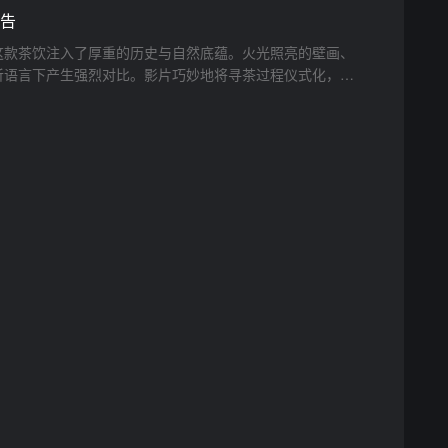
告
这款茶饮注入了厚重的历史与自然底蕴。火光照亮的壁画、
听语言下产生强烈对比。影片巧妙地将寻茶过程仪式化，从
品的升华，展现出一种具有史诗感的原始生命力与产品品