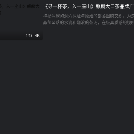
《寻一杯茶，入一座山》麒麟大口茶品牌广
神秘深邃的洞穴探险与原始的部落图腾交织，为
晶莹坠落的水滴和翻滚的茶汤，在极具质感的视
深山古树到金奖茶杯的叠化，完成了从自然到产
质。
1'43
4K