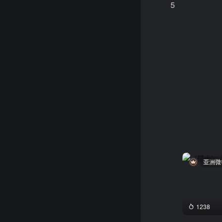
5
亚洲微
1238