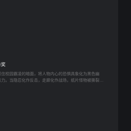
秀奖
抓住校园霸凌的暗面，将人物内心的恐惧具象化为黑色幽
张力。当隐忍化作反击，走廊化作战场，纸片怪物被撕裂的
故障艺术和流畅动作的加持下，营造出一种极其硬核的叛逆
时刻的人提供了一份极具能量的视觉宣言