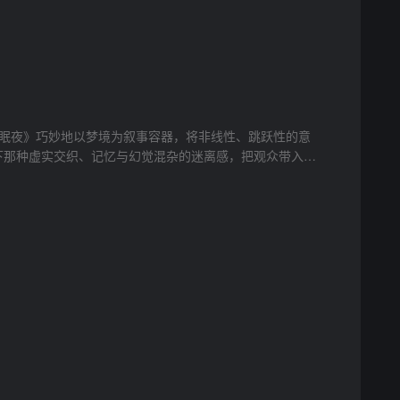
《失眠夜》巧妙地以梦境为叙事容器，将非线性、跳跃性的意
下那种虚实交织、记忆与幻觉混杂的迷离感，把观众带入了
压抑的卧室到天花板上翻涌的波浪，从冷峻的画廊奔逃到迷
高空，这些充满超现实意味的场景切换，不仅呈现了视觉上
配合着略带惊悚感的旁白和音效，短片散发着一种冷峻、怀
”的探索之路上，已经有能力去触碰情感的模糊地带，用一种