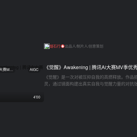
燧石行
出品人/制片人/创意策划
《觉醒》Awakening | 腾讯Ai大赛MV季优
腾讯Ai大赛MV季优秀奖
AIGC
《觉醒》是一次对被压抑自我的高燃释放。作品
灵，通过镜面构建出真实自我与觉醒力量的对抗
过程正是对标签的粉碎。整部短片在色彩碰撞、
气质。从无处可逃到重塑秩序，作品为身处至暗
4'00