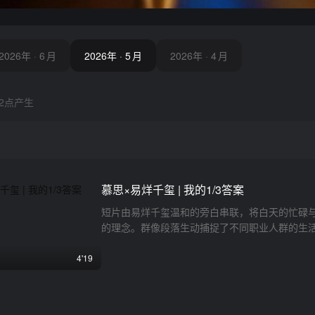
2026年
2026年
·
·
7
6
月
月
2026年
·
5
月
2026年
·
4
月
2点产生
慕思×易烊千玺 | 我的1/3答案
短片由易烊千玺温和的旁白串联，将白天的忙碌与夜
的理念。群像段落生动捕捉了不同职业人群的生
的冷暖切换极具质感，成功塑造出慕思品牌静谧
4'19