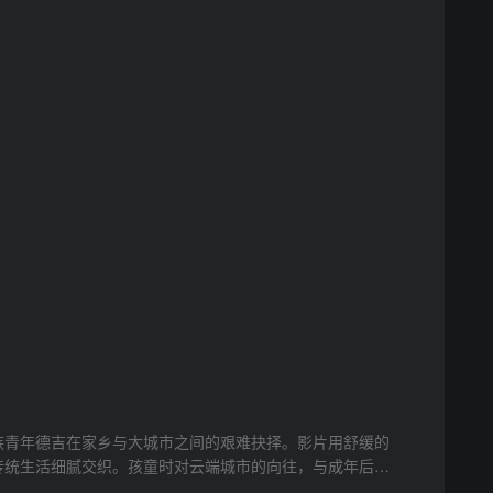
族青年德吉在家乡与大城市之间的艰难抉择。影片用舒缓的
传统生活细腻交织。孩童时对云端城市的向往，与成年后面
老人关于“黑颈鹤总会归巢”的讲述，成为最动人的隐喻。音轨