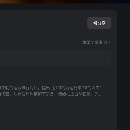
分享
榜单奖励说明
晚的睡眠进行对比，提出“用1/3的沉睡托举2/3的人生”
活切面，从奔波焦灼到卸下防备，情绪推进自然细腻。光影
、包容的调性。