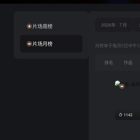
2026年
2026年
·
·
7
7
月
月
片场周榜
片场月榜
月榜单于每月3日中午1
排名
作品
1142