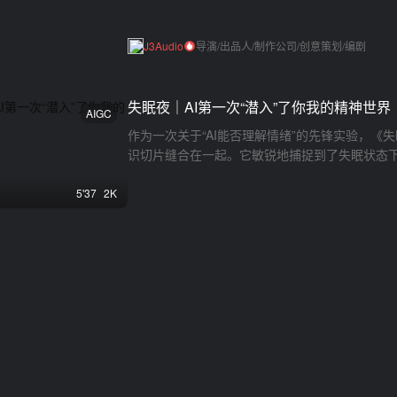
J3Audio
导演/出品人/制作公司/创意策划/编剧
失眠夜｜AI第一次“潜入”了你我的精神世界
AIGC
作为一次关于“AI能否理解情绪”的先锋实验，
识切片缝合在一起。它敏锐地捕捉到了失眠状态
一个充满悬疑与幽闭恐惧的精神迷宫中。从静谧
雾深锁的伦敦街头，再到坠落于赛博朋克都市的
5'37
2K
的冲击力，更精准地传达了情绪的焦灼与失控。
旧而又神秘的气质。它证明了AI影像在“更懂人
拟人化的意识流表达，触动观众内心深处的共鸣