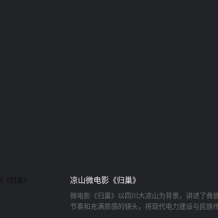
凉山微电影《归巢》
微电影《归巢》以四川大凉山为背景，讲述了彝
节奏和充满质感的镜头，将现代电力建设与民族
对“西电东送”工程的责任感形成情感呼应。藏族