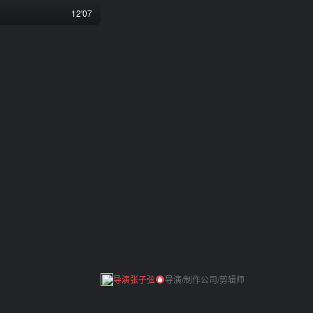
中自然的民族语言与质朴的对白，赋予了这部主旋
12'07
乡”的真挚情感。
导演张子弦
导演/制作公司/剪辑师