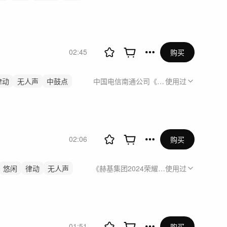
02:45
购买
律动
无人声
中鼓点
中国电信南通公司《平凡，却有力量》
使用过
02:06
购买
悠闲
律动
无人声
《赫基集团2024荣耀盛典》项目活动视频
使用过
01:51
购买