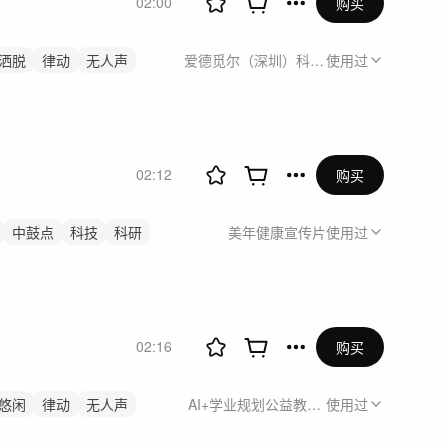
02:00
购买
洒脱
律动
无人声
爱德觅尔（深圳）科技有限公司企业宣传
使用过
02:12
购买
中鼓点
科技
科研
美年健康宣传片
使用过
02:16
购买
悠闲
律动
无人声
AI+学业规划公益教育行动暨千问高考产
使用过