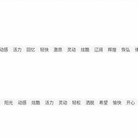
动感
活力
回忆
轻快
激昂
灵动
炫酷
辽阔
辉煌
恢弘
阳光
动感
炫酷
活力
灵动
轻松
洒脱
希望
愉快
开心