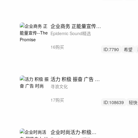
优雅
企业商务 正能量宣传--The Promise
Epidemic Sound精选
16购买
ID:
7790
希望
摇滚乐
活力 积极 振奋 广告 时尚
寻浪文化
17购买
ID:
108639
轻快
男声
企业时尚活力-积极向上-Up Up Up