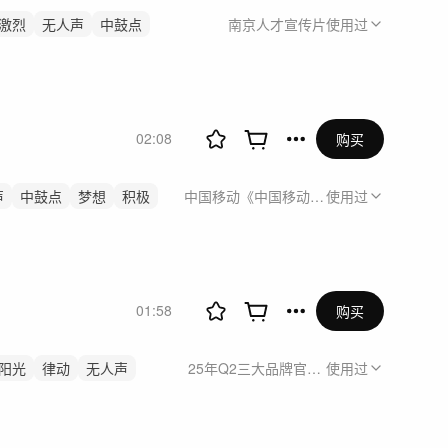
激烈
无人声
中鼓点
南京人才宣传片
使用过
02:08
购买
声
中鼓点
梦想
积极
中国移动《中国移动全球通用户机场快速安
使用过
01:58
购买
阳光
律动
无人声
25年Q2三大品牌官号品牌产品内容项目5月
使用过