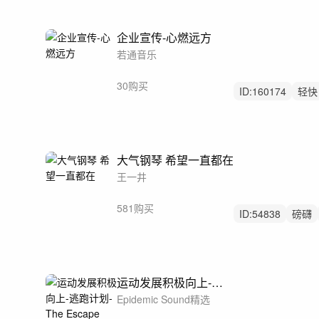
企业宣传-心燃远方
若通音乐
30购买
ID:
160174
轻快
酷炫
大气钢琴 希望一直都在
王一井
581购买
ID:
54838
磅礴
公益
运动发展积极向上-逃跑计划-The Escape
Epidemic Sound精选