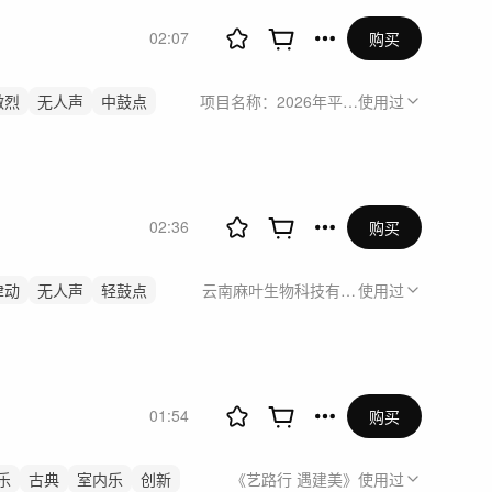
02:07
购买
激烈
无人声
中鼓点
项目名称：2026年平安银行评优表彰项目
使用过
02:36
购买
律动
无人声
轻鼓点
云南麻叶生物科技有限公司形象宣传片
使用过
01:54
购买
乐
古典
室内乐
创新
《艺路行 遇建美》
使用过