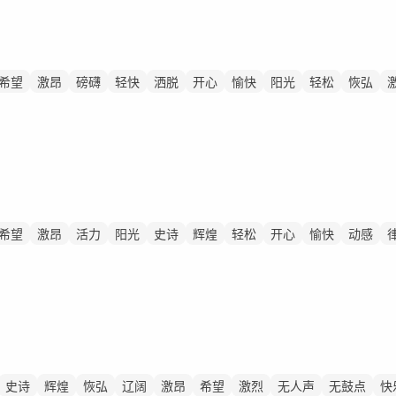
希望
激昂
磅礴
轻快
洒脱
开心
愉快
阳光
轻松
恢弘
希望
激昂
活力
阳光
史诗
辉煌
轻松
开心
愉快
动感
史诗
辉煌
恢弘
辽阔
激昂
希望
激烈
无人声
无鼓点
快