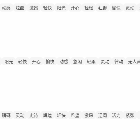
动感
炫酷
激昂
轻快
阳光
开心
轻松
狂野
愉快
灵动
阳光
轻快
开心
愉快
动感
悠闲
轻柔
灵动
律动
无人
磅礴
灵动
史诗
辉煌
轻快
希望
激昂
辽阔
活力
紧张