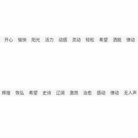
开心
愉快
阳光
活力
动感
灵动
轻松
希望
洒脱
律动
辉煌
恢弘
希望
史诗
辽阔
激昂
治愈
感动
律动
无人声