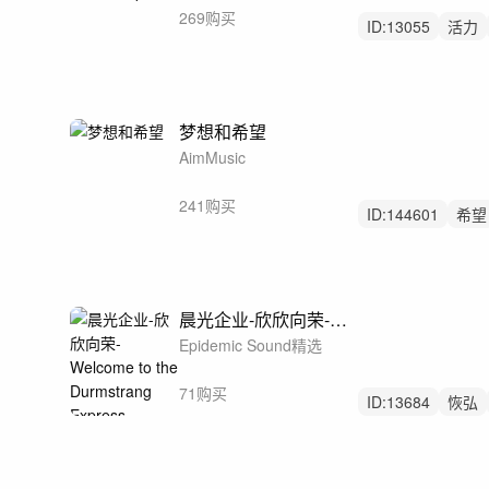
269购买
ID:
13055
活力
快乐
梦想和希望
AimMusic
241购买
ID:
144601
希望
鼓舞
晨光企业-欣欣向荣-Welcome to the Durmstrang Express
Epidemic Sound精选
71购买
ID:
13684
恢弘
轻鼓点