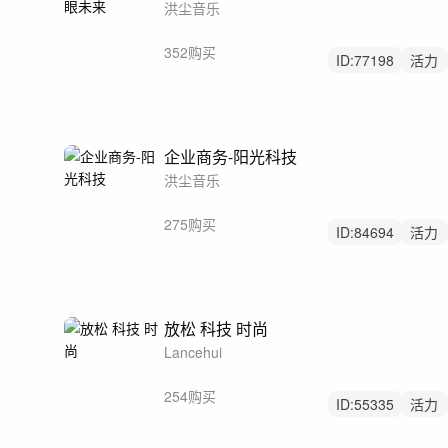
洪尘音乐
352购买
ID:
77198
活力
中鼓点
企业商务-阳光科技
洪尘音乐
275购买
ID:
84694
活力
科普
放松 科技 时尚
Lancehui
254购买
ID:
55335
活力
中鼓点