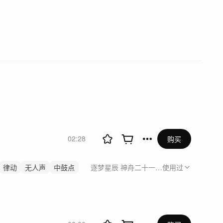
02:28
购买
律动
无人声
中鼓点
逐梦星辰 神舟二十一号载人飞船发射特别
使用过