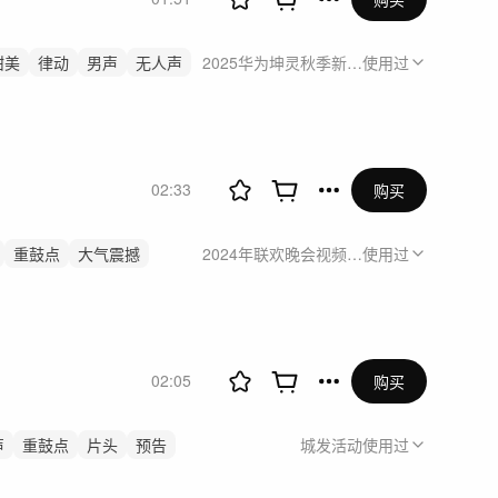
甜美
律动
男声
无人声
2025华为坤灵秋季新品发布会预热视频
使用过
02:33
购买
重鼓点
大气震撼
2024年联欢晚会视频项目
使用过
02:05
购买
声
重鼓点
片头
预告
城发活动
使用过