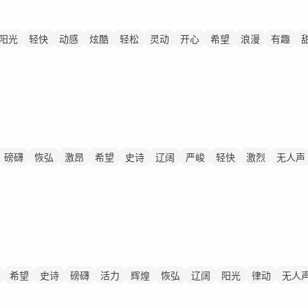
阳光
轻快
动感
炫酷
轻松
灵动
开心
希望
浪漫
有趣
磅礴
恢弘
激昂
希望
史诗
辽阔
严峻
轻快
激烈
无人声
传
希望
史诗
磅礴
活力
辉煌
恢弘
辽阔
阳光
律动
无人