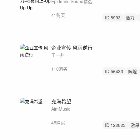
Epidemic Sound精选
41购买
ID:
8993
活力
企业宣传 风雨逆行
王一井
110购买
ID:
56433
辉煌
宣传片
企业宣
充满希望
AimMusic
45购买
ID:
122823
激昂
管弦乐