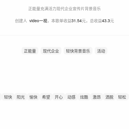
正能量充满活力现代企业宣传片背景音乐
创建人
video一视
，
本歌单收益
31.54
元，总收益
43.3
元
正能量
现代企业
轻快背景音乐
活动
轻快
阳光
愉快
希望
开心
动感
炫酷
激昂
洒脱
轻松