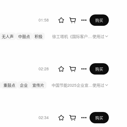
01:58
购买
无人声
中鼓点
积极
徐工塔机《国际客户节》活动采访
使用过
02:28
购买
重鼓点
企业
宣传片
中国节能2025企业宣传片
使用过
02:34
购买