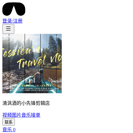
登录/注册
清沨酒的小先锋剪辑店
视频
图片
音乐
接单
联系
音乐
0