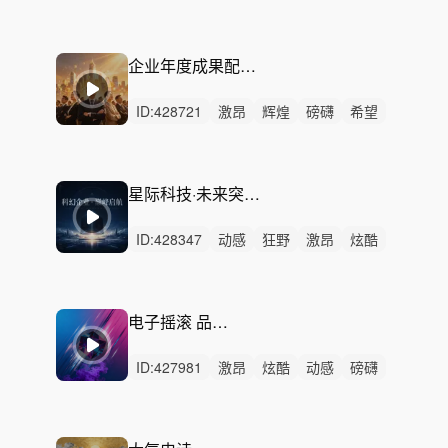
辽阔
史诗
激昂
悠扬
律动
大合唱
重鼓点
颁奖
荣誉
荣耀
典礼
企业年度成果配乐 - 辉煌震撼 - 满载荣光
ID:
428721
激昂
辉煌
磅礴
希望
辽阔
史诗
恢弘
紧迫
动感
严峻
律动
无人声
大合唱
重鼓点
磅礴辉煌希望辽阔
星际科技·未来突破 科幻企业宣传片史诗配乐
ID:
428347
动感
狂野
激昂
炫酷
磅礴
活力
紧迫
恢弘
辽阔
洒脱
激烈
无人声
重鼓点
科技
未来科技
电子摇滚 品牌宣言-极速飞驰
ID:
427981
激昂
炫酷
动感
磅礴
狂野
辉煌
轻快
辽阔
活力
恢弘
轻松
洒脱
激烈
大合唱
无人声