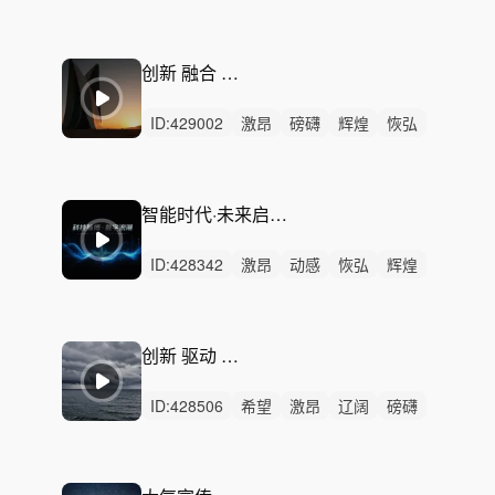
悲伤
回忆
悠闲
轻松
精神
无人声
无鼓点
温暖
平静
忧伤
创新 融合 产业新未来
ID:
429002
激昂
磅礴
辉煌
恢弘
辽阔
希望
史诗
动感
律动
大合唱
无人声
重鼓点
大气
航拍
宣传片
智能时代·未来启航 科技企业品牌宣传片配乐
ID:
428342
激昂
动感
恢弘
辉煌
磅礴
史诗
希望
活力
辽阔
狂野
激烈
大合唱
无人声
重鼓点
科技
创新 驱动 企业新未来
ID:
428506
希望
激昂
辽阔
磅礴
恢弘
动感
悠扬
活力
史诗
辉煌
律动
无人声
大合唱
中鼓点
大气