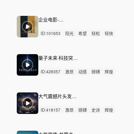
动感
辽阔
紧迫
史诗
狂野
活力
紧张
严峻
激烈
无人声
重鼓点
企业电影-茁壮成长
ID:
101653
阳光
希望
轻松
轻快
活力
灵动
感动
治愈
律动
无人声
无鼓点
回忆
悠扬
辉煌
精神
量子未来·科技突破 企业创新宣传片音乐
ID:
428357
激昂
动感
磅礴
辉煌
希望
恢弘
炫酷
辽阔
活力
激烈
无人声
重鼓点
科技
未来科技
科技感
大气震撼片头发布会 - 新品神秘宣传片开场
ID:
418157
激昂
磅礴
史诗
辉煌
严峻
紧迫
恢弘
希望
辽阔
悬疑
隐秘
动感
律动
无人声
重鼓点