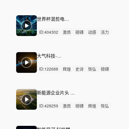
希望
史诗
激昂
活力
律动
无人声
重鼓点
大气
震撼
阳光
温暖
世界杯混剪电子管弦—冠军之夜
ID:
404302
激昂
磅礴
动感
活力
史诗
恢弘
希望
辽阔
辉煌
炫酷
激烈
无人声
重鼓点
足球赛事
体育赛事
大气科技-Discovery
ID:
122688
辉煌
史诗
恢弘
磅礴
激昂
辽阔
活力
动感
激烈
无人声
重鼓点
大气
震撼
宇宙
科技
新能源企业片头 - 温暖磅礴 - 绿动未来
ID:
428259
激昂
磅礴
辉煌
恢弘
希望
动感
辽阔
活力
史诗
律动
无人声
重鼓点
磅礴辉煌希望辽阔
恢弘希望辉煌恢弘
史诗感动大气