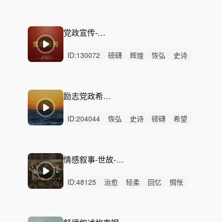
活力
回忆
阳光
辽阔
恢弘
悠扬
愉快
紧张
感动
史诗
动感
党政宣传-不忘初心
ID:
130072
磅礴
辉煌
恢弘
史诗
辽阔
激昂
希望
律动
无人声
中鼓点
党
党建
党政
政府
大气感动
励志党政希望宣传片—答卷
ID:
204044
恢弘
史诗
磅礴
希望
辽阔
辉煌
阳光
激昂
紧迫
感动
律动
无人声
中鼓点
纪录片
叙事
情感叙事-世故-电视剧《人世间》
ID:
48125
治愈
轻柔
回忆
惆怅
悲伤
感动
空灵
轻松
隐秘
悠闲
慵懒
梦幻
平静
无人声
无鼓点