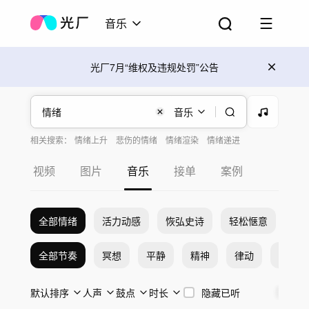
音乐
光厂7月“维权及违规处罚”公告
音乐
相关搜索：
情绪上升
悲伤的情绪
情绪渲染
情绪递进
悲伤 情绪
情绪变化
小情绪
情绪转折
情绪情感
视频
图片
音乐
接单
案例
全部情绪
活力动感
恢弘史诗
轻松惬意
希
全部节奏
冥想
平静
精神
律动
激烈
默认排序
人声
鼓点
时长
隐藏已听