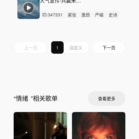
大气宣传-共赢未来（完整版丨60秒丨30秒）
ID:
347331
紧张
激昂
严峻
史诗
辉煌
紧迫
恢弘
磅礴
希望
辽阔
激烈
无人声
重鼓点
宣传片
大气
上一页
1
下一页
“
情绪
”相关歌单
查看更多