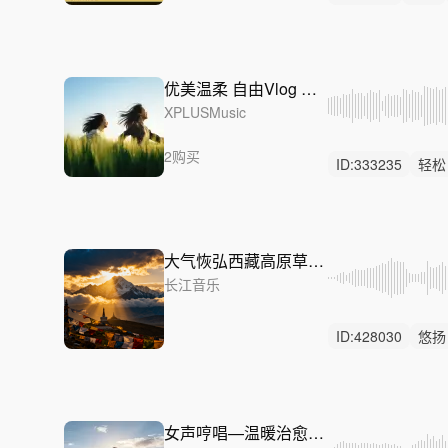
优美温柔 自由Vlog 年轻女声合唱-麦浪与云Wheat Waves Under Clouds(+1分钟,90s,60s,45s,30s版)
XPLUSMusic
2购买
ID:
333235
轻松
女声
大气恢弘西藏高原草原航拍文旅纪录片
长江音乐
ID:
428030
悠扬
激昂
女声哼唱—温暖治愈钢琴抒情舒缓美好幸福温情轻柔采访叙事述说感人空灵升华感恩