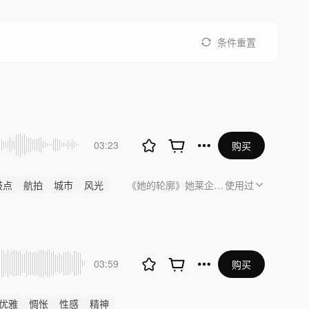
条件重置
03:23
购买
鼓点
航拍
城市
风光
《她的轮廓》她莱企业微电影宣传片
使用过
03:59
购买
优雅
惆怅
性感
精神