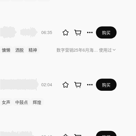
06:35
购买
慵懒
洒脱
精神
数字营销25年6月海消视频项目-唐宇佳
使用过
02:04
购买
女声
中鼓点
辉煌