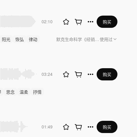
02:10
购买
阳光
恢弘
律动
默克生命科学《经销商大会》会议总结快
使用过
03:24
购买
琴
思念
温柔
抒情
01:49
购买