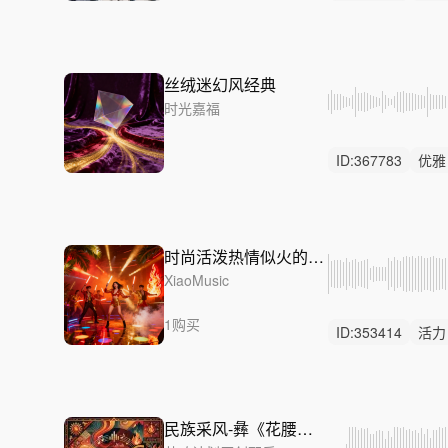
大合唱
丝绒迷幻风经典
时光嘉福
ID:
367783
优雅
电子
时尚活泼热情似火的派对氛围—《埃尔曼波舞曲》
XiaoMusic
1购买
ID:
353414
活力
热情
民族采风-彝《花腰调》