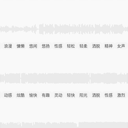
浪漫
慵懒
悠闲
悠扬
性感
轻松
轻柔
洒脱
精神
女声
动感
炫酷
愉快
有趣
灵动
轻快
阳光
洒脱
性感
激烈