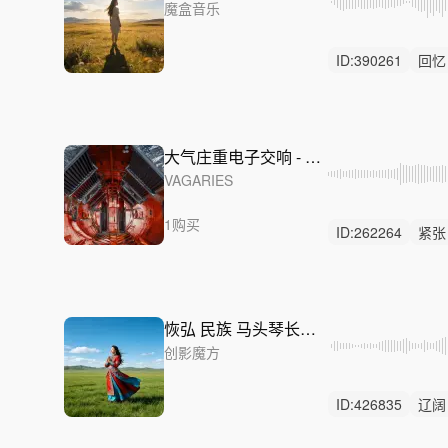
魔盒音乐
ID:
390261
回忆
灵动
大气庄重电子交响 - 末日天启 (交响版)
VAGARIES
1购买
ID:
262264
紧张
隐秘
恢弘 民族 马头琴长调 空吟
创影魔方
ID:
426835
辽阔
无人声