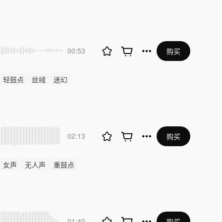
00:53
购买
轻鼓点
丝绒
迷幻
02:13
购买
女声
无人声
重鼓点
01:40
购买