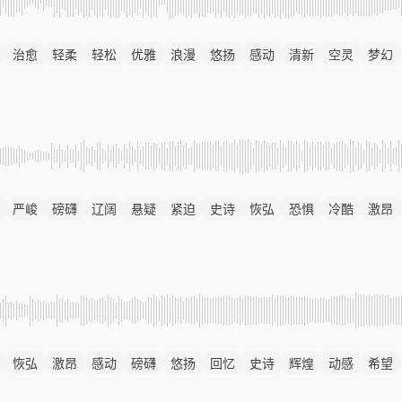
治愈
轻柔
轻松
优雅
浪漫
悠扬
感动
清新
空灵
梦幻
严峻
磅礴
辽阔
悬疑
紧迫
史诗
恢弘
恐惧
冷酷
激昂
恢弘
激昂
感动
磅礴
悠扬
回忆
史诗
辉煌
动感
希望