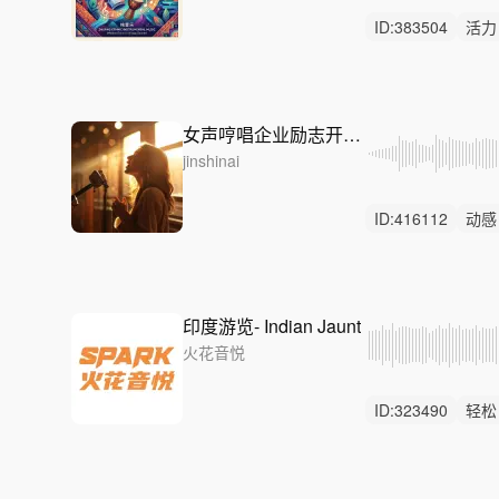
ID:
383504
活力
中鼓点
女声哼唱企业励志开场配乐
jinshinai
ID:
416112
动感
灵动
印度游览- Indian Jaunt
火花音悦
ID:
323490
轻松
轻鼓点