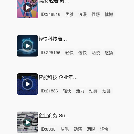
高级 轻奢 时尚 鼓点 广告
ID:
348816
优雅
浪漫
性感
慵懒
悠闲
悠扬
轻柔
轻松
洒脱
灵动
精神
无人声
中鼓点
时尚
节奏
轻快科技商务-探索未来
ID:
225196
轻快
愉快
洒脱
悠扬
希望
阳光
清新
开心
活力
轻松
动感
炫酷
激昂
灵动
律动
智能科技 企业年报 -What Surrounds Us
ID:
21886
轻快
活力
动感
炫酷
开心
灵动
阳光
愉快
洒脱
轻松
激烈
无人声
重鼓点
电子舞曲
放松浩室舞曲
企业商务-Sun Melt Waves
ID:
8338
炫酷
动感
洒脱
轻快