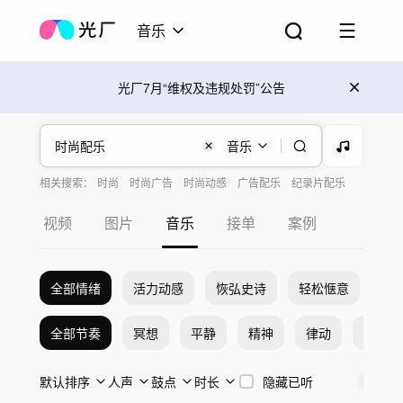
音乐
光厂7月“维权及违规处罚”公告
音乐
相关搜索：
时尚
时尚广告
时尚动感
广告配乐
纪录片配乐
视频配乐
时尚节奏
影视配乐
配乐
电影配乐
视频
图片
音乐
接单
案例
全部情绪
活力动感
恢弘史诗
轻松惬意
希
全部节奏
冥想
平静
精神
律动
激烈
默认排序
人声
鼓点
时长
隐藏已听