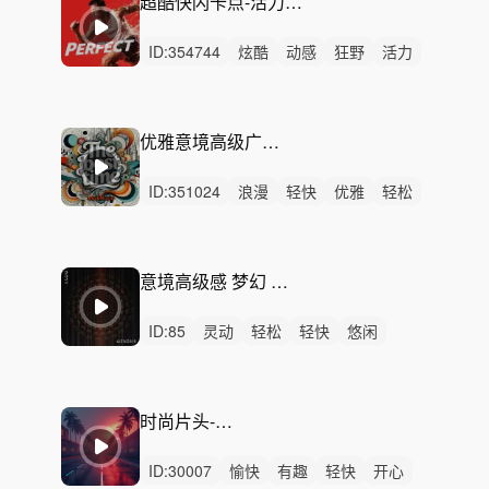
超酷快闪卡点-活力爆发（完整版，一分钟，30秒）
ID:
354744
炫酷
动感
狂野
活力
激昂
灵动
激烈
无人声
重鼓点
快闪
卡点
时尚
运动
比赛
发布会
优雅意境高级广告 - The best time 最佳时间
ID:
351024
浪漫
轻快
优雅
轻松
慵懒
悠扬
洒脱
性感
悠闲
灵动
活力
动感
律动
无人声
中鼓点
意境高级感 梦幻 科技 艺术展-Gelatin Nature
ID:
85
灵动
轻松
轻快
悠闲
洒脱
慵懒
开心
浪漫
活力
愉快
性感
梦幻
炫酷
优雅
轻柔
时尚片头-活力节奏
ID:
30007
愉快
有趣
轻快
开心