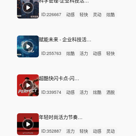
科学管理-企业科技活力宣传会议宣讲会开幕式发布会电视节目综艺快闪
ID:
226667
动感
轻快
灵动
炫酷
阳光
活力
洒脱
愉快
开心
轻松
律动
无人声
中鼓点
轻鼓点
活动
赋能未来 - 企业科技活力宣传会议宣讲会开幕式发布会电视节目综艺快闪
ID:
255763
炫酷
活力
动感
轻快
阳光
灵动
轻松
慵懒
洒脱
悠闲
悠扬
开心
律动
无人声
中鼓点
超酷快闪卡点-闪耀登场（一分钟，30秒）
ID:
339574
动感
活力
炫酷
洒脱
轻快
悠闲
阳光
开心
激昂
希望
愉快
轻松
灵动
律动
无人声
年轻时尚活力节奏动感电商广告TVC - 轻松生活
ID:
352887
活力
轻快
动感
灵动