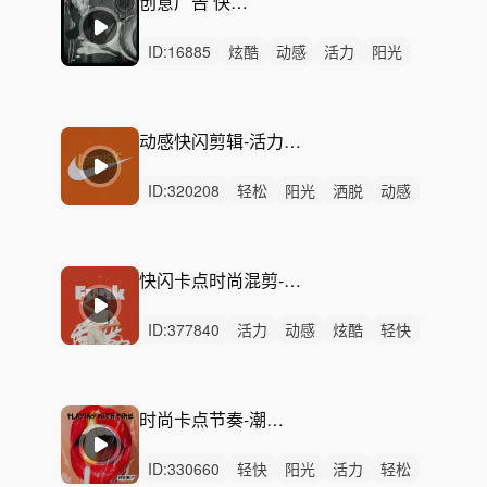
创意广告 快闪卡点-Bird Flex
ID:
16885
炫酷
动感
活力
阳光
狂野
开心
愉快
激昂
有趣
灵动
洒脱
幽默
激烈
无人声
男声
动感快闪剪辑-活力无限（3版本/30秒/一分钟/15秒）
ID:
320208
轻松
阳光
洒脱
动感
悠闲
轻快
活力
灵动
炫酷
悠扬
希望
开心
慵懒
律动
无人声
快闪卡点时尚混剪-Neon Funk（完整版/60秒/30秒）
ID:
377840
活力
动感
炫酷
轻快
愉快
阳光
灵动
开心
轻松
有趣
律动
无人声
男声
重鼓点
宣传片
时尚卡点节奏-潮流一夏 （30秒/15秒/完整版）
ID:
330660
轻快
阳光
活力
轻松