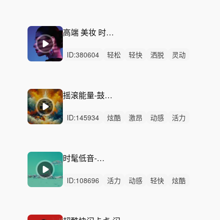
活力
阳光
轻松
优雅
可爱
洒脱
幽默
悠闲
律动
无人声
中鼓点
高端 美妆 时尚 氛围 广告
ID:
380604
轻松
轻快
洒脱
灵动
动感
悠闲
炫酷
优雅
活力
轻柔
慵懒
空灵
精神
无人声
女声
摇滚能量-鼓演奏-狂野燃动
ID:
145934
炫酷
激昂
动感
活力
狂野
开心
灵动
愉快
洒脱
激烈
无人声
重鼓点
欢乐
精神
卡点
时髦低音-未来俱乐部
ID:
108696
活力
动感
轻快
炫酷
阳光
灵动
轻松
激昂
愉快
律动
无人声
重鼓点
氛围
驰放
俱乐部