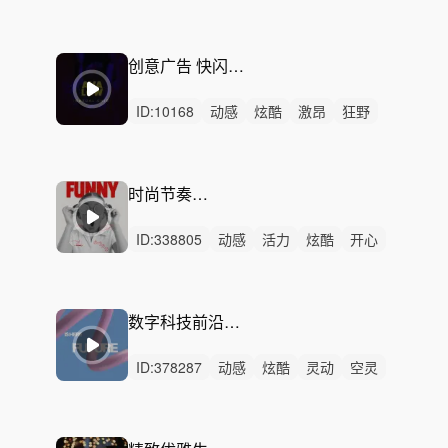
中鼓点
时尚
走秀
冷酷
卡点
快闪
节奏
模特
高级感
展会
快剪
广告
创意广告 快闪卡点-Casual Chic
ID:
10168
动感
炫酷
激昂
狂野
活力
紧张
严峻
愤怒
阳光
紧迫
洒脱
律动
无人声
中鼓点
黑暗
时尚节奏卡点-行动派
ID:
338805
动感
活力
炫酷
开心
愉快
轻快
阳光
律动
无人声
中鼓点
宣传
活动
节奏
快闪
卡点
数字科技前沿技术-Future Is Here
ID:
378287
动感
炫酷
灵动
空灵
冷酷
律动
无人声
女声
中鼓点
宣传片
节奏
科技
时尚
数码
发布会