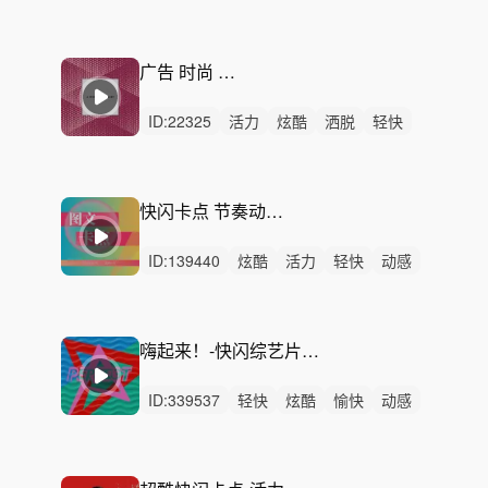
灵动
炫酷
洒脱
阳光
开心
慵懒
律动
无人声
中鼓点
宣传片
活动
广告 时尚 潮流-Hold It
ID:
22325
活力
炫酷
洒脱
轻快
动感
阳光
希望
开心
愉快
灵动
激昂
轻松
悠闲
律动
无人声
快闪卡点 节奏动感（30秒/纯打击乐版本）
ID:
139440
炫酷
活力
轻快
动感
开心
洒脱
灵动
愉快
激昂
狂野
激烈
无人声
重鼓点
宣传片
快剪
嗨起来！-快闪综艺片头广告创意活动剪辑（30秒一分钟完整版）
ID:
339537
轻快
炫酷
愉快
动感
开心
活力
洒脱
轻松
阳光
灵动
律动
无人声
中鼓点
快闪
卡点