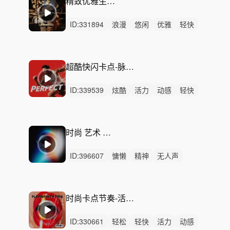
精致优雅生活 - 爵士味道
ID:
331894
浪漫
悠闲
优雅
轻快
开心
慵懒
轻松
活力
愉快
洒脱
律动
无人声
轻鼓点
高雅
高端
超酷快闪卡点-脉动能量（一分钟，30秒）
ID:
339539
炫酷
活力
动感
轻快
愉快
轻松
洒脱
开心
灵动
悠闲
律动
无人声
中鼓点
快闪
卡点
时尚 艺术 高级 格调
ID:
396607
慵懒
精神
无人声
轻鼓点
时尚
高级
高级感
高端
优雅
产品
广告
时装
走秀
美妆
节奏
时尚卡点节奏-活力极限 （30秒/15秒/完整版）
ID:
330661
轻松
轻快
活力
动感