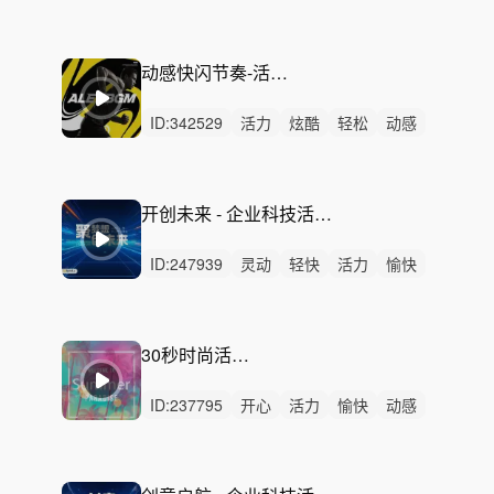
炫酷
愉快
阳光
轻松
洒脱
开心
有趣
律动
无人声
中鼓点
放克
动感快闪节奏-活出精彩（一分钟，30秒）
ID:
342529
活力
炫酷
轻松
动感
阳光
轻快
清新
开心
冷酷
愉快
灵动
洒脱
律动
无人声
中鼓点
开创未来 - 企业科技活力宣传会议宣讲会开幕式发布会电视节目综艺快闪
ID:
247939
灵动
轻快
活力
愉快
动感
阳光
清新
开心
洒脱
轻松
悠闲
悠扬
律动
无人声
中鼓点
30秒时尚活动快闪开幕
ID:
237795
开心
活力
愉快
动感
洒脱
阳光
炫酷
希望
轻快
悠闲
律动
无人声
中鼓点
时尚
活动