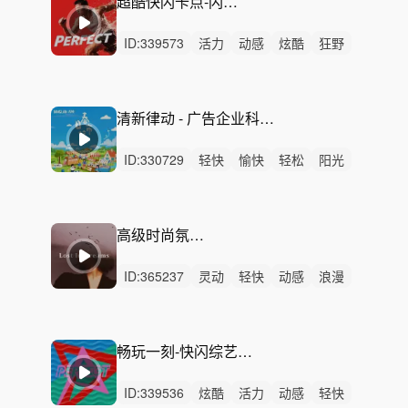
超酷快闪卡点-闪亮出场（90秒，60秒，30秒）
ID:
339573
活力
动感
炫酷
狂野
激昂
灵动
阳光
洒脱
轻快
轻松
激烈
无人声
重鼓点
快闪
卡点
清新律动 - 广告企业科技活力宣传会议宣讲会开幕式发布会电视节目综艺快闪
ID:
330729
轻快
愉快
轻松
阳光
开心
动感
炫酷
清新
活力
洒脱
有趣
律动
无人声
中鼓点
轻鼓点
高级时尚氛围-迷失在梦中
ID:
365237
灵动
轻快
动感
浪漫
活力
性感
优雅
轻松
开心
愉快
梦幻
炫酷
阳光
空灵
律动
畅玩一刻-快闪综艺广告片头创意活动剪辑（30秒15秒1分钟）
ID:
339536
炫酷
活力
动感
轻快