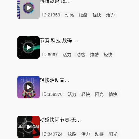
科技数码 炫酷时尚-Ashes
ID:
21359
动感
炫酷
轻快
活力
激昂
洒脱
灵动
狂野
开心
激烈
无人声
重鼓点
电子舞曲
回响贝斯
下落
节奏 科技 数码 时尚-Brighton Breakdown
ID:
6067
活力
动感
炫酷
轻快
阳光
灵动
希望
愉快
洒脱
性感
律动
无人声
中鼓点
不安
流行乐
轻快活动宣传-焕新出发
ID:
356370
活力
轻快
阳光
愉快
轻松
动感
开心
清新
灵动
炫酷
律动
无人声
中鼓点
宣传片
活动
动感快闪节奏-无限精彩（含一分钟，30秒）
ID:
340724
炫酷
活力
动感
阳光