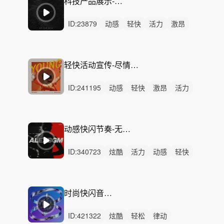
科技产品展示-律动-Transmissions
ID:
23879
动感
轻快
活力
激昂
灵动
炫酷
阳光
狂野
洒脱
轻松
律动
无人声
中鼓点
电子舞曲
氛围音乐
轻快活动宣传-尽情热爱（60秒／90秒／30秒／完整版）
ID:
241195
动感
轻快
激昂
活力
炫酷
阳光
灵动
轻松
洒脱
律动
无人声
中鼓点
宣传片
快闪
卡点
动感快闪节奏-无限激情（一分钟，30秒）
ID:
340723
炫酷
活力
动感
轻快
阳光
洒脱
慵懒
轻松
悠闲
激烈
无人声
重鼓点
快闪
时尚
运动
时尚快闪音乐-冷调节奏
ID:
421322
炫酷
轻松
律动