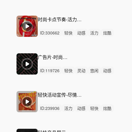
灵动
慵懒
洒脱
动感
炫酷
悠闲
律动
无人声
中鼓点
宣传片
活动
时尚卡点节奏-活力四射 （60秒/30秒/15秒/完整版）
ID:
330662
轻快
动感
活力
炫酷
洒脱
阳光
轻松
开心
悠闲
慵懒
灵动
律动
无人声
中鼓点
宣传片
广告片-时尚炫酷-Volatile
ID:
119726
轻快
灵动
悠闲
动感
炫酷
慵懒
洒脱
轻松
浪漫
活力
治愈
精神
无人声
中鼓点
梦幻
轻快活动宣传-尽情释放（60秒／90秒30秒／完整版）
ID:
239936
活力
动感
轻快
炫酷
灵动
阳光
轻松
悠闲
清新
律动
无人声
中鼓点
宣传片
快闪
卡点