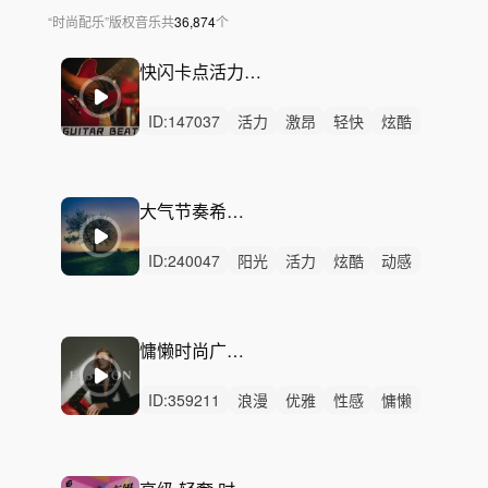
“
时尚配乐
”
版权音乐
共
36,874
个
快闪卡点活力吉他-无限精彩
ID:
147037
活力
激昂
轻快
炫酷
动感
阳光
愉快
洒脱
开心
轻松
灵动
激烈
无人声
男声
大合唱
大气节奏希望——拾光之旅
ID:
240047
阳光
活力
炫酷
动感
希望
悠闲
慵懒
轻松
轻快
开心
愉快
洒脱
灵动
辉煌
律动
慵懒时尚广告-梦幻意境
ID:
359211
浪漫
优雅
性感
慵懒
悠闲
轻松
轻柔
洒脱
精神
无人声
轻鼓点
梦幻
动感
神秘
爱情