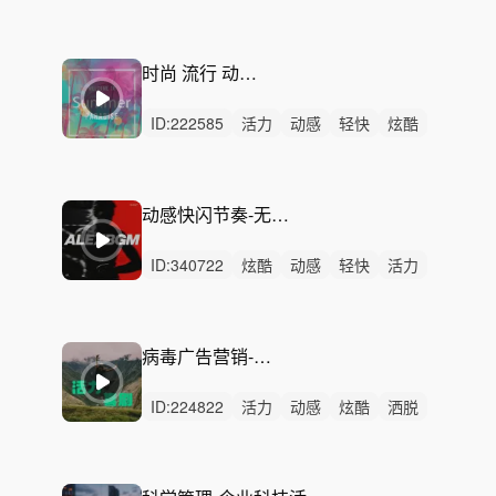
轻松
洒脱
灵动
悠闲
激烈
无人声
重鼓点
快闪
卡点
时尚
运动
时尚 流行 动感 节奏 卡点
ID:
222585
活力
动感
轻快
炫酷
开心
愉快
洒脱
阳光
轻松
灵动
悠闲
律动
无人声
中鼓点
时尚
动感快闪节奏-无限活力（一分钟，30秒）
ID:
340722
炫酷
动感
轻快
活力
阳光
灵动
悠扬
慵懒
洒脱
悠闲
律动
无人声
重鼓点
快闪
卡点
病毒广告营销-动感节奏 喜剧预告
ID:
224822
活力
动感
炫酷
洒脱
灵动
轻快
轻松
悠扬
阳光
律动
无人声
重鼓点
节奏
快闪
活动