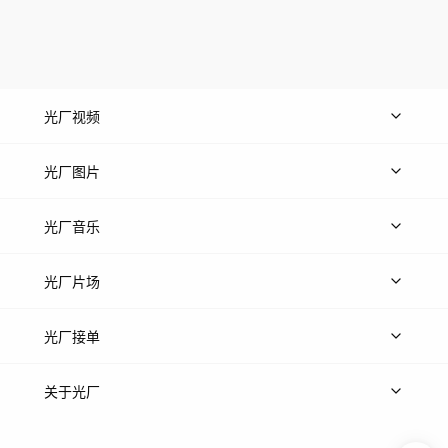
光厂视频
上传视频
精品视频
精选专辑
免费素材
光厂图片
上传图片
精品图片
光厂音乐
热门音乐
免费音效
热门歌单
立即入驻
光厂片场
上传案例
AI找镜头
片场榜单
精选案例
光厂接单
上架服务
热门服务
创作人
关于光厂
关于我们
诚聘英才
帮助中心
权责声明