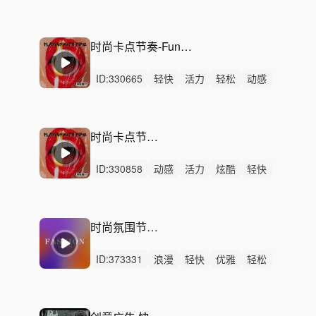
活力
阳光
优雅
希望
浪漫
性感
慵懒
轻松
律动
无人声
重鼓点
时尚卡点节奏-Funk一夏 （60秒/30秒/完整版）
ID:
330665
轻快
活力
轻松
动感
炫酷
洒脱
灵动
阳光
慵懒
悠闲
开心
律动
无人声
中鼓点
宣传片
时尚卡点节奏-时尚动感
ID:
330858
动感
活力
炫酷
轻快
洒脱
开心
愉快
轻松
律动
无人声
中鼓点
宣传片
活动
快剪
快闪
时尚氛围节奏-Better Day
ID:
373331
浪漫
轻快
优雅
轻松
灵动
清新
阳光
动感
活力
洒脱
性感
空灵
律动
无人声
中鼓点