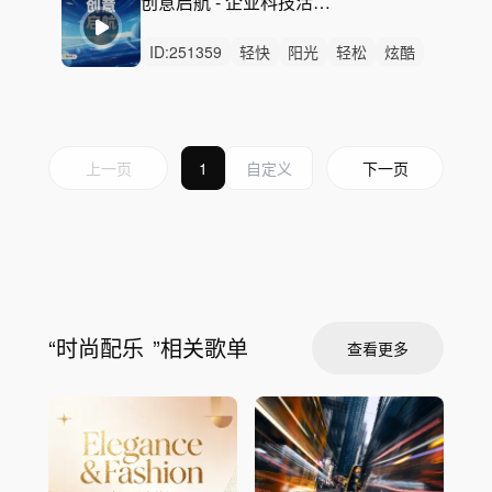
创意启航 - 企业科技活力宣传会议宣讲会开幕式发布会电视节目综艺快闪
ID:
251359
轻快
阳光
轻松
炫酷
活力
动感
灵动
愉快
清新
开心
洒脱
律动
无人声
中鼓点
轻鼓点
上一页
1
下一页
“
时尚配乐
”相关歌单
查看更多