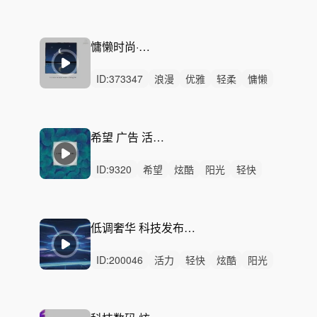
轻松
开心
愉快
洒脱
阳光
律动
无人声
中鼓点
快闪
卡点
时尚
慵懒时尚·温柔噪点
ID:
373347
浪漫
优雅
轻柔
慵懒
轻松
洒脱
性感
悠闲
回忆
精神
无人声
中鼓点
空灵
梦幻
隐秘
希望 广告 活动-Starry Eyes
ID:
9320
希望
炫酷
阳光
轻快
开心
活力
愉快
激昂
洒脱
灵动
轻松
动感
律动
无人声
中鼓点
低调奢华 科技发布会 动感 汽车 手机 商务 宣传片 带感
ID:
200046
活力
轻快
炫酷
阳光
洒脱
动感
轻松
激昂
希望
愉快
悠闲
灵动
激烈
无人声
重鼓点