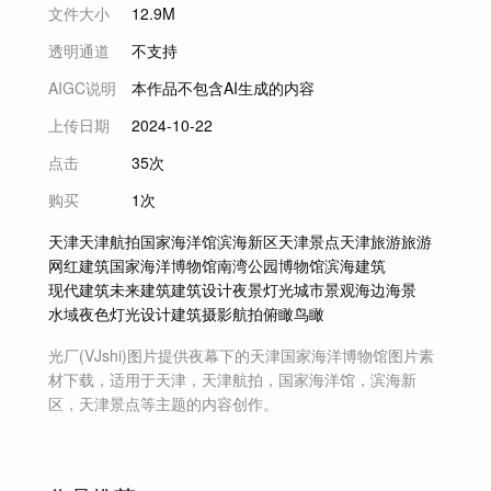
文件大小
12.9M
透明通道
不支持
AIGC说明
本作品不包含AI生成的内容
上传日期
2024-10-22
点击
35次
购买
1次
天津
天津航拍
国家海洋馆
滨海新区
天津景点
天津旅游
旅游
网红建筑
国家海洋博物馆
南湾公园
博物馆
滨海建筑
现代建筑
未来建筑
建筑设计
夜景
灯光
城市景观
海边
海景
水域
夜色
灯光设计
建筑摄影
航拍
俯瞰
鸟瞰
光厂(VJshi)图片提供
夜幕下的天津国家海洋博物馆
图片素
材
下载，适用于
天津，天津航拍，国家海洋馆，滨海新
区，天津景点等主题
的内容创作。