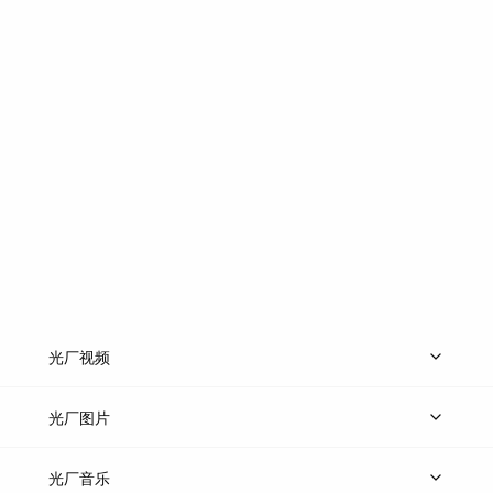
光厂视频
上传视频
精品视频
精选专辑
免费素材
光厂图片
上传图片
精品图片
光厂音乐