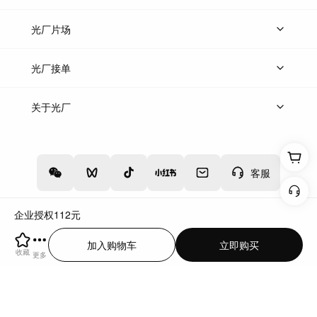
热门音乐
免费音效
热门歌单
立即入驻
光厂片场
上传案例
AI找镜头
片场榜单
精选案例
光厂接单
上架服务
热门服务
创作人
关于光厂
关于我们
诚聘英才
帮助中心
权责声明
客服
企业授权
112
元
增值电信业务经营许可证：川B2-20160192
蜀ICP备12020238号-4
加入购物车
立即购买
川公网安备51019002000262
违法和不良信息举报中心
收藏
更多
切换到电脑版