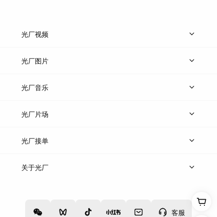
光厂视频
上传视频
精品视频
精选专辑
免费素材
光厂图片
上传图片
精品图片
光厂音乐
热门音乐
免费音效
热门歌单
立即入驻
光厂片场
上传案例
AI找镜头
片场榜单
精选案例
光厂接单
上架服务
热门服务
创作人
关于光厂
关于我们
诚聘英才
帮助中心
权责声明
客服