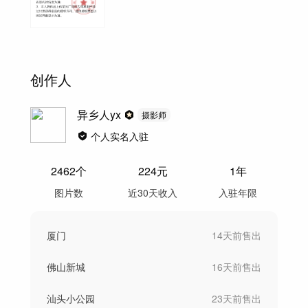
创作人
异乡人yx
摄影师
个人实名入驻
2462
个
224
元
1年
图片数
近30天收入
入驻年限
厦门
14天前
售出
佛山新城
16天前
售出
汕头小公园
23天前
售出