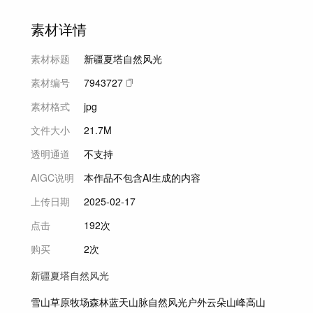
素材详情
素材标题
新疆夏塔自然风光
素材编号
7943727
素材格式
jpg
文件大小
21.7M
透明通道
不支持
AIGC说明
本作品不包含AI生成的内容
上传日期
2025-02-17
点击
192次
购买
2次
新疆夏塔自然风光
雪山
草原
牧场
森林
蓝天
山脉
自然风光
户外
云朵
山峰
高山