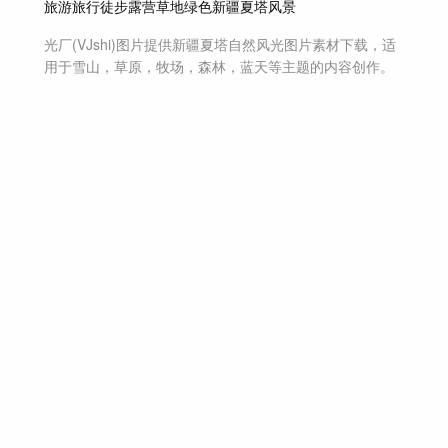
旅游
旅行
徒步
露营
草地
绿色
新疆
夏塔
风景
光厂(VJshi)图片提供
新疆夏塔自然风光
图片素材
下载，适
用于
雪山，草原，牧场，森林，蓝天等主题
的内容创作。