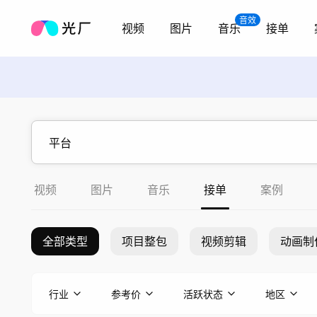
音效
视频
图片
音乐
接单
视频
图片
音乐
接单
案例
全部类型
项目整包
视频剪辑
动画制
行业
参考价
活跃状态
地区