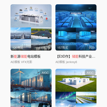
130购买
4
K
1'11
157购买
0'20
新
能
源
储能
电站模板
【E3D作】
储能
科技产业展示2
AE模板
VFX光影
AE模板
jankrey6
AIGC
AIGC