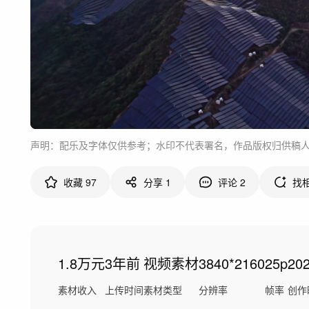
声明：配乐及字体仅供参考；水印不代表署名，作品版权归供稿
收藏
97
分享
1
评论
2
找
1.8万元
3年前
视频素材
3840*2160
25p
20
素材收入
上传时间
素材类型
分辨率
帧率
创作