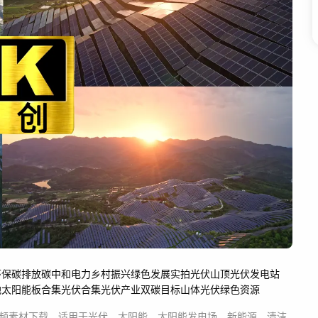
环保
碳排放
碳中和
电力
乡村振兴
绿色发展
实拍光伏
山顶光伏
发电站
地太阳能板合集
光伏合集
光伏产业
双碳目标
山体光伏
绿色资源
频素材
下载，适用于
光伏，太阳能，太阳能发电场，新能源，清洁