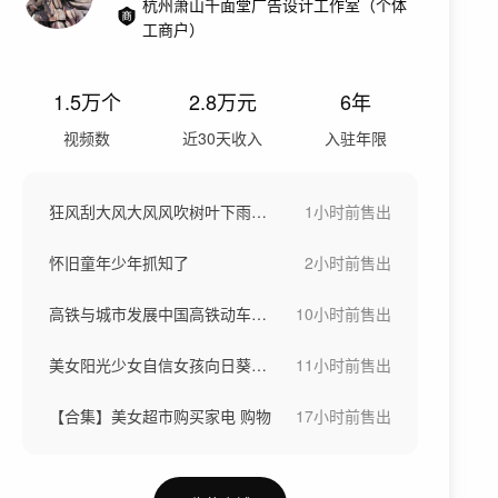
杭州萧山千面堂广告设计工作室（个体
工商户）
1.5万
个
2.8万
元
6年
视频数
近30天收入
入驻年限
狂风刮大风大风风吹树叶下雨天刮风下雨
1小时前
售出
怀旧童年少年抓知了
2小时前
售出
高铁与城市发展中国高铁动车高铁站候车大厅
10小时前
售出
美女阳光少女自信女孩向日葵稻田骑车画画
11小时前
售出
【合集】美女超市购买家电 购物
17小时前
售出