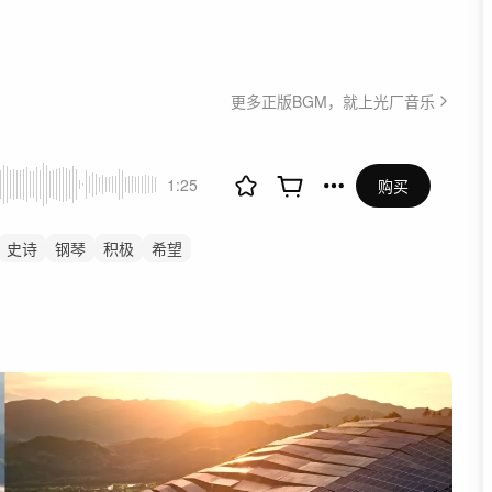
更多正版BGM，就上光厂音乐
1:25
购买
史诗
钢琴
积极
希望
宣传片
视频
汽车
弦乐
弘
激情