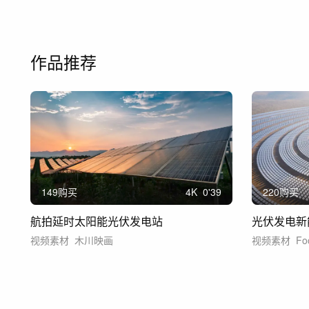
作品推荐
149购买
4
K
0'39
220购买
航拍延时太阳能光伏发电站
视频素材
木川映画
视频素材
Fo