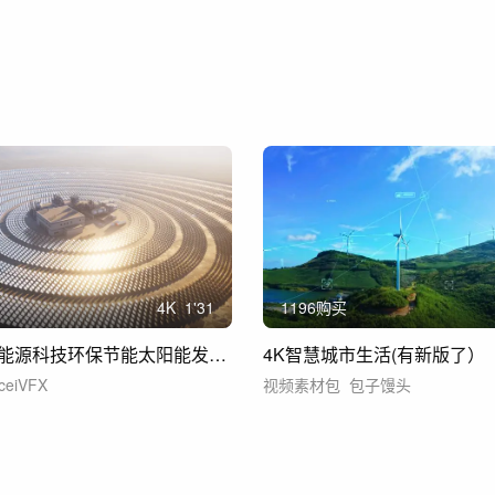
4
K
1'31
1196购买
光伏发电新能源科技环保节能太阳能发电片头
4K智慧城市生活(有新版了）
ceiVFX
视频素材包
包子馒头