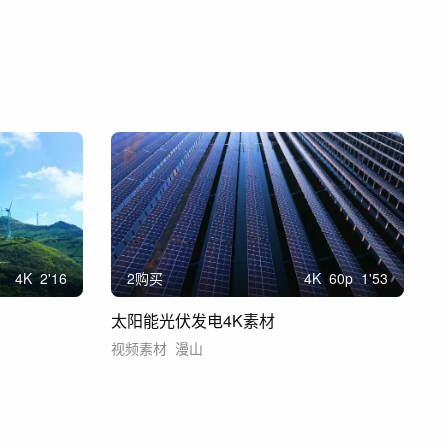
4
K
2'16
2购买
4
K
60
p
1'53
太阳能光伏发电4K素材
视频素材
漫山