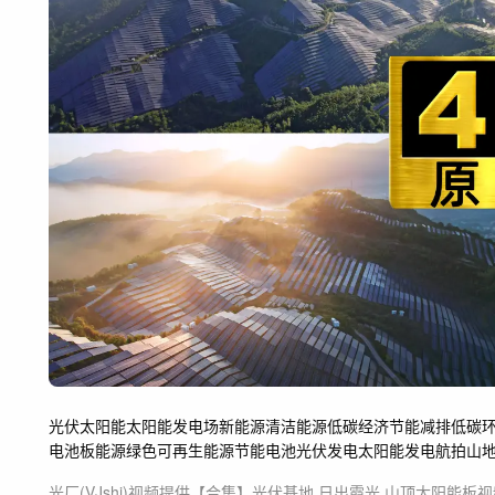
光伏
太阳能
太阳能发电场
新能源
清洁能源
低碳经济
节能减排
低碳
电池板
能源
绿色
可再生能源
节能
电池
光伏发电
太阳能发电
航拍山
光厂(VJshi)视频提供
【合集】光伏基地 日出霞光 山顶太阳能板
视