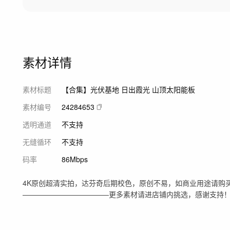
素材详情
素材标题
【合集】光伏基地 日出霞光 山顶太阳能板
素材编号
24284653
透明通道
不支持
无缝循环
不支持
码率
86Mbps
4K原创超清实拍，达芬奇后期校色，原创不易，如商业用途请购买
————————————更多素材请进店铺内挑选，感谢支持