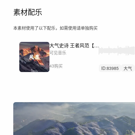
素材配乐
本素材使用了以下配乐，如需使用请单独购买
大气史诗 王者风范【高端定制版】
可见音乐
43购买
ID:
83985
大气
流行
广告片
党建
历史
恢