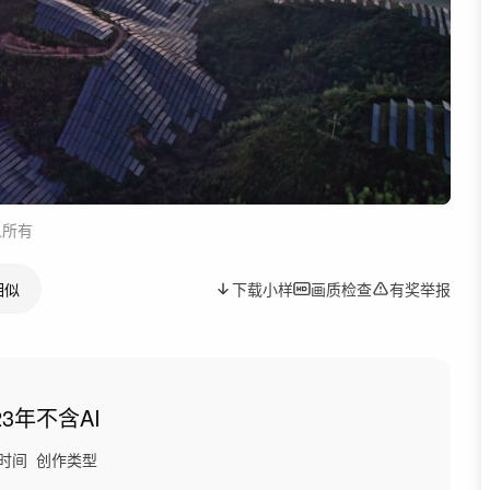
人所有
相似
下载小样
画质检查
有奖举报
23年
不含AI
时间
创作类型