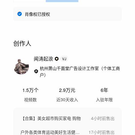
肖像权已授权
创作人
闻涛起浪
VJ
杭州萧山千面堂广告设计工作室（个体工商
户）
1.5万
个
2.9万
元
6年
视频数
近30天收入
入驻年限
【合集】美女超市购买家电 购物
4小时前
售出
户外各类体育运动美好生活健康生活城市宣传
17小时前
售出