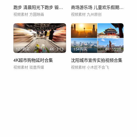
跑步 清晨阳光下跑步 锻炼 健身
商场游乐场 儿童欢乐假期 粉色海洋球
视频素材
方圆映画
视频素材
九州原创
127购买
4
K
1'13
154购买
4
K
15'00
4K超市购物延时合集
沈阳城市宣传实拍视频合集
视频素材
琰凰传媒
视频素材
小木匠不会飞