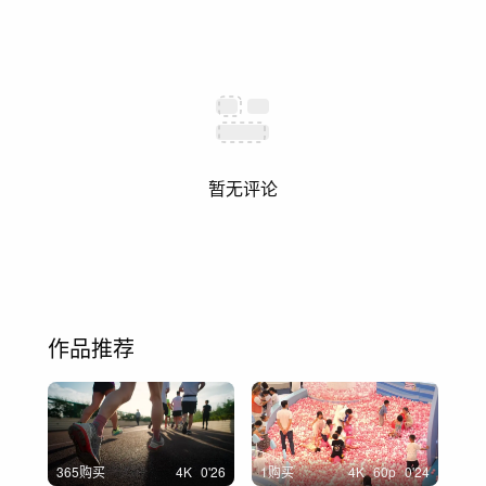
暂无评论
作品推荐
365购买
4
K
0'26
1购买
4
K
60
p
0'24