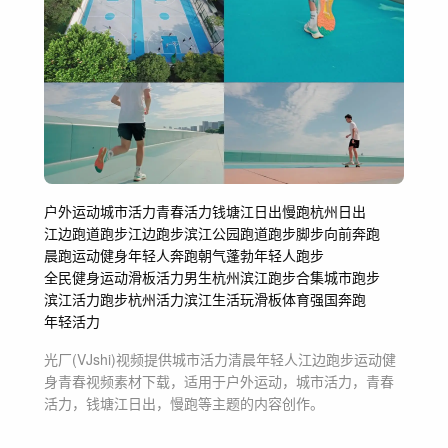
户外运动
城市活力
青春活力
钱塘江日出
慢跑
杭州日出
江边跑道跑步
江边跑步
滨江公园跑道跑步
脚步
向前奔跑
晨跑
运动健身
年轻人奔跑
朝气蓬勃
年轻人跑步
全民健身运动
滑板
活力男生
杭州滨江
跑步合集
城市跑步
滨江活力
跑步
杭州活力
滨江生活
玩滑板
体育强国
奔跑
年轻活力
光厂(VJshi)视频提供
城市活力清晨年轻人江边跑步运动健
身青春
视频素材
下载，适用于
户外运动，城市活力，青春
活力，钱塘江日出，慢跑等主题
的内容创作。