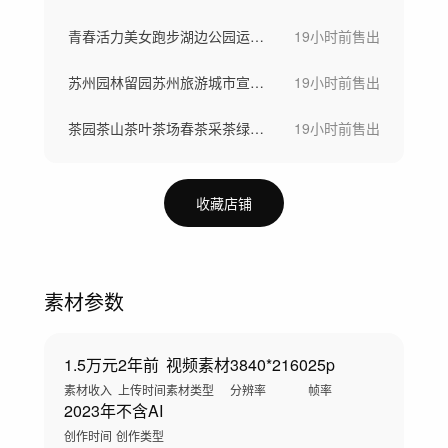
青春活力美女跑步湖边公园运动瑜伽健身运动
19小时前
售出
苏州园林留园苏州旅游城市宣传片
19小时前
售出
茶园茶山茶叶茶场春茶采茶绿茶龙井茶明前茶
19小时前
售出
收藏店铺
素材参数
1.5万元
2年前
视频素材
3840*2160
25p
素材收入
上传时间
素材类型
分辨率
帧率
2023年
不含AI
创作时间
创作类型