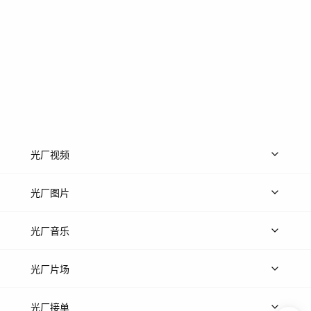
光厂视频
上传视频
精品视频
精选专辑
免费素材
光厂图片
上传图片
精品图片
光厂音乐
热门音乐
免费音效
热门歌单
立即入驻
光厂片场
上传案例
AI找镜头
片场榜单
精选案例
光厂接单