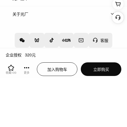
上架服务
热门服务
创作人
关于光厂
关于我们
诚聘英才
帮助中心
权责声明
客服
企业授权
320
元
增值电信业务经营许可证：川B2-20160192
蜀ICP备12020238号-4
加入购物车
立即购买
川公网安备51019002000262
违法和不良信息举报中心
收藏
100
更多
切换到电脑版