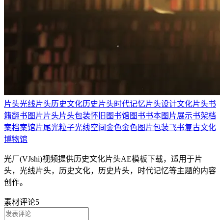
片头
光线片头
历史文化
历史片头
时代记忆
片头设计
文化片头
书
籍
翻书
图片片头
片头包装
怀旧
图书馆
图书
书本
图片展示
书架
档
案
档案馆
片尾
光
粒子光线
空间
金色
金色图片包装
飞书
复古文化
博物馆
光厂(VJshi)视频提供
历史文化片头
AE模板
下载，适用于
片
头，光线片头，历史文化，历史片头，时代记忆等主题
的内容
创作。
素材评论
5