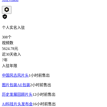
个人实名入驻
308
个
视频数
5624.78
元
近30天收入
7年
入驻年限
中国风古风片头
1小时前
售出
图片包装AE包装
2小时前
售出
历史发展回顾片头
12小时前
售出
AI科技片头发布会
16小时前
售出