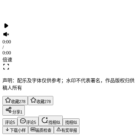
0:00
/
0:00
倍速
声明：配乐及字体仅供参考；水印不代表署名，作品版权归供
稿人所有
收藏
278
收藏
278
分享
1
评论
5
评论
5
找相似
找相似
下载小样
画质检查
有奖举报