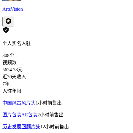
ArtzVision
个人实名入驻
308
个
视频数
5624.78
元
近30天收入
7年
入驻年限
中国风古风片头
1小时前
售出
图片包装AE包装
2小时前
售出
历史发展回顾片头
12小时前
售出