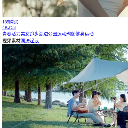
185购买
4
K
2'58
青春活力美女跑步湖边公园运动瑜伽健身运动
视频素材
闻涛起浪