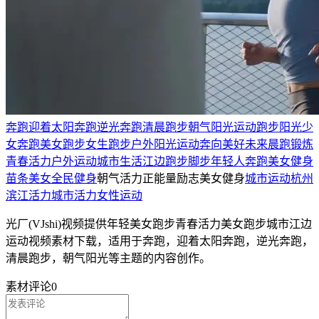
奔跑
迎着太阳奔跑
逆光奔跑
清晨跑步
朝气阳光
运动
跑步阳光
少
女奔跑
美女跑步
女生跑步
户外阳光运动
奔向美好未来
晨跑锻炼
青春活力
户外运动
城市生活
江边跑步
脚步
年轻人奔跑
美女健身
苗条美女
全民健身
朝气活力正能量
励志美女健身
城市运动
杭州
滨江活力
城市活力
女性运动
光厂(VJshi)视频提供
年轻美女跑步青春活力美女跑步城市江边
运动
视频素材
下载，适用于
奔跑，迎着太阳奔跑，逆光奔跑，
清晨跑步，朝气阳光等主题
的内容创作。
素材评论
0