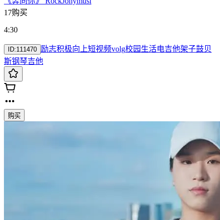
《奔向你》 Rock
Jonymusi
17购买
4:30
励志
积极
向上
短视频
volg
校园生活
电吉他
架子鼓
贝
ID:
111470
斯
钢琴
吉他
购买