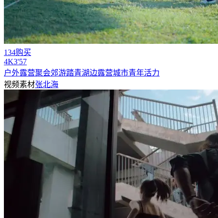
134购买
4
K
3'57
户外露营聚会郊游踏青湖边露营城市青年活力
视频素材
张北海