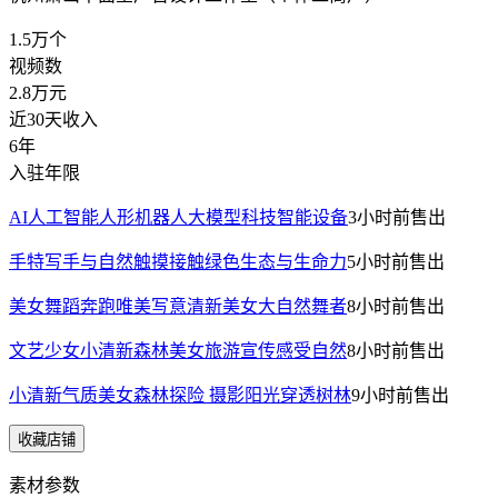
1.5万
个
视频数
2.8万
元
近30天收入
6年
入驻年限
AI人工智能人形机器人大模型科技智能设备
3小时前
售出
手特写手与自然触摸接触绿色生态与生命力
5小时前
售出
美女舞蹈奔跑唯美写意清新美女大自然舞者
8小时前
售出
文艺少女小清新森林美女旅游宣传感受自然
8小时前
售出
小清新气质美女森林探险 摄影阳光穿透树林
9小时前
售出
收藏店铺
素材参数