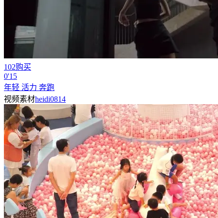
102购买
0'15
年轻 活力 奔跑
视频素材
heidi0814