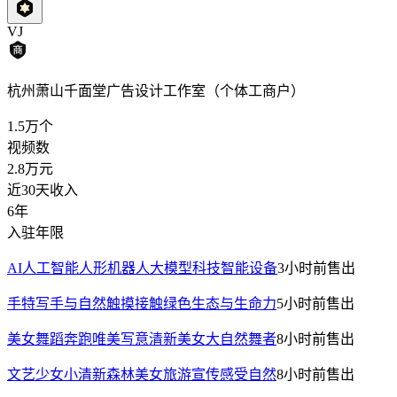
VJ
杭州萧山千面堂广告设计工作室（个体工商户）
1.5万
个
视频数
2.8万
元
近30天收入
6年
入驻年限
AI人工智能人形机器人大模型科技智能设备
3小时前
售出
手特写手与自然触摸接触绿色生态与生命力
5小时前
售出
美女舞蹈奔跑唯美写意清新美女大自然舞者
8小时前
售出
文艺少女小清新森林美女旅游宣传感受自然
8小时前
售出