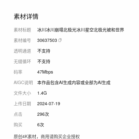
素材详情
素材标题
冰川冰川崩塌北极光冰川星空北极光被和世界
素材编号
30637503
透明通道
不支持
无缝循环
不支持
码率
47Mbps
AIGC说明
本作品包含AI生成内容或全部为AI生成
文件大小
1.4G
上传日期
2024-07-19
点击
296次
购买
6次
原创4K素材，商用请购买企业授权