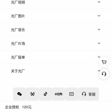
光厂视频
上传视频
精品视频
精选专辑
免费素材
光厂图片
上传图片
精品图片
光厂音乐
热门音乐
免费音效
热门歌单
立即入驻
光厂片场
上传案例
AI找镜头
片场榜单
精选案例
光厂接单
上架服务
热门服务
创作人
关于光厂
关于我们
诚聘英才
帮助中心
权责声明
客服
企业授权
120
元