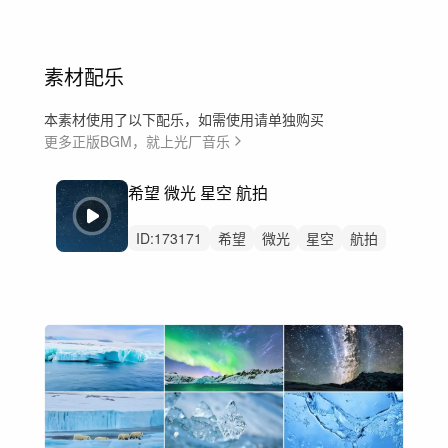
素材配乐
本素材使用了以下配乐，如需使用请单独购买
更多正版BGM，就上光厂音乐
希望 微光 星空 航拍
ID:
173171
希望
微光
星空
航拍
宣传片
纪录片
繁星
舒缓
环境
氛围
背景
梦想
回忆
访谈
钢琴