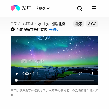
视频
冰川冰川崩塌北极光
独家
AIGC
首页
视频素材
当前配乐在光厂有售
去购买
冰川星空北极光被和
世界
声明：配乐及字体仅供参考；水印不代表署名，作品版权归供稿人所
有