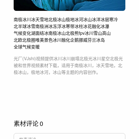
南极冰川
冰天雪地
北极冰山
极地冰河
冰山
冰洋
冰层
寒冷
北半球
冰雪
南极洲
冰冻
浮冰
寒带
冰柱
冰花
融化
冰瀑
气候变化
湖面结冰
南极冰山
北极熊
fpv冰川
雪山高山
北欧北极圈
唯美景色
冰川融化
企鹅
挪威芬兰冰岛
全球气候变暖
光厂(VJshi)视频提供
冰川冰川崩塌北极光冰川星空北极光
被和世界
视频素材
下载，适用于
南极冰川，冰天雪地，北
极冰山，极地冰河，冰山等主题
的内容创作。
素材评论
0