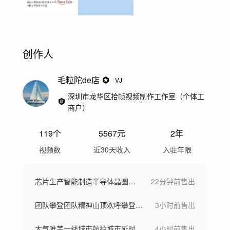
创作人
毛粒陀de店
VJ
深圳市龙华区拾帧视频制作工作室（个体工
商户）
119
个
5567
元
2年
视频数
近30天收入
入驻年限
芯片生产智能制造半导体晶圆制造高科技车间
22分钟前
售出
团队攀登团队精神山顶欢呼攀登雪山齐心协力
3小时前
售出
大气唯美一线城市航拍城市延时城市宣传片
4小时前
售出