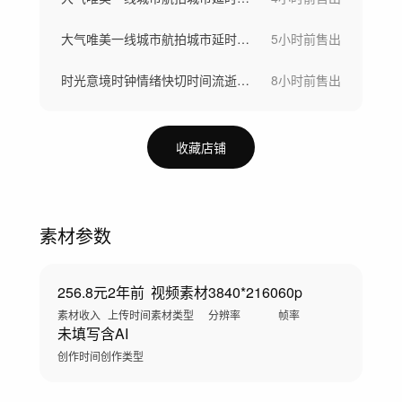
大气唯美一线城市航拍城市延时城市宣传片
5小时前
售出
时光意境时钟情绪快切时间流逝飞逝倒流延时
8小时前
售出
收藏店铺
素材参数
256.8元
2年前
视频素材
3840*2160
60p
素材收入
上传时间
素材类型
分辨率
帧率
未填写
含AI
创作时间
创作类型