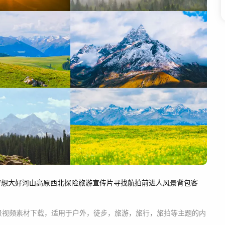
梦想
大好河山
高原
西北
探险
旅游宣传片
寻找
航拍
前进
人风景
背包客
景
视频素材
下载，适用于
户外，徒步，旅游，旅行，旅拍等主题
的内