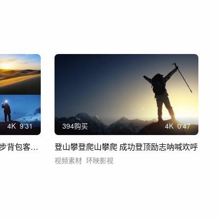
4
K
9'31
394购买
4
K
0'47
徒步探索旅行攀登探险脚步徒步背包客登山
登山攀登爬山攀爬 成功登顶励志呐喊欢呼
视频素材
环映影视