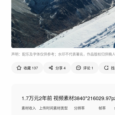
声明：配乐及字体仅供参考；水印不代表署名，作品版权归供稿
收藏
137
分享
4
评论
1
找
1.7万元
2年前
视频素材
3840*2160
29.97p
素材收入
上传时间
素材类型
分辨率
帧率