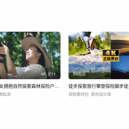
4
K
2'11
89购买
阳光气质美女拥抱自然探索森林探险户外摄影
涛起浪
视频素材包
原创设计库