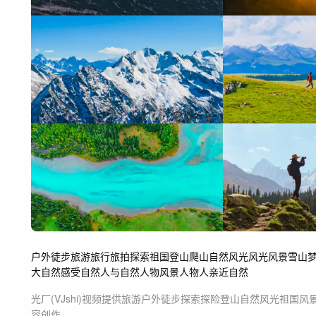
户外
徒步
旅游
旅行
旅拍
探索
祖国
登山
爬山
自然风光
风光
风景
雪山
大自然
感受自然
人与自然
人物风景
人物人
亲近自然
光厂(VJshi)视频提供
旅游户外徒步探索探险登山自然风光祖国风
容创作。