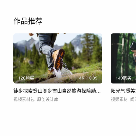
作品推荐
126购买
4
K
10'09
149购买
徒步探索登山脚步雪山自然旅游探险励志风景
视频素材包
原创设计库
视频素材
闻