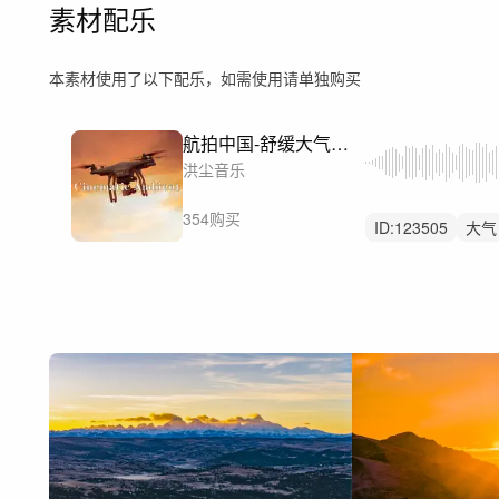
素材配乐
本素材使用了以下配乐，如需使用请单独购买
航拍中国-舒缓大气希望上升
洪尘音乐
354购买
ID:
123505
大气
延时
航拍
叙
国家地理旅游文旅
开篇开头洪尘音乐