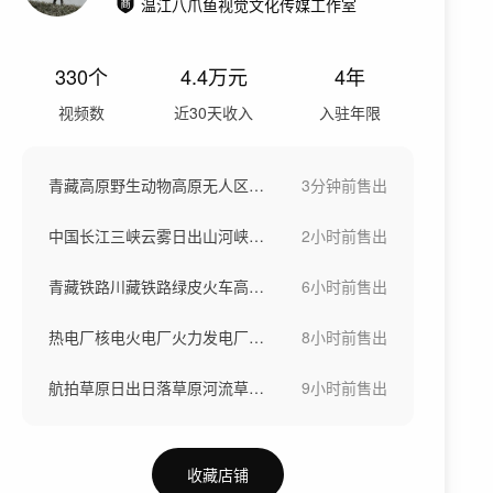
温江八爪鱼视觉文化传媒工作室
330
个
4.4万
元
4年
视频数
近30天收入
入驻年限
青藏高原野生动物高原无人区生态自然保护区
3分钟前
售出
中国长江三峡云雾日出山河峡谷瞿塘峡巫峡
2小时前
售出
青藏铁路川藏铁路绿皮火车高铁动车铁路货运
6小时前
售出
热电厂核电火电厂火力发电厂冷却塔
8小时前
售出
航拍草原日出日落草原河流草原风光云雾缭绕
9小时前
售出
收藏店铺