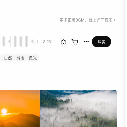
更多正版BGM，就上光厂音乐
2:23
购买
自然
城市
风光
事
讲述
舒缓
航拍中国
纪录片
片头
宣传片