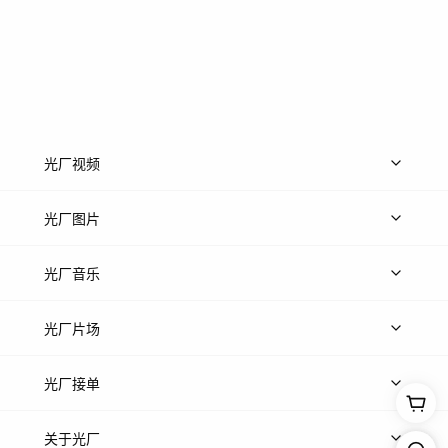
光厂视频
上传视频
精品视频
精选专辑
免费素材
光厂图片
上传图片
精品图片
光厂音乐
热门音乐
免费音效
热门歌单
立即入驻
光厂片场
上传案例
AI找镜头
片场榜单
精选案例
光厂接单
上架服务
热门服务
创作人
关于光厂