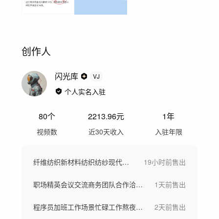
创作人
闪光库
VJ
个人实名入驻
80
个
2213.96
元
1年
视频数
近30天收入
入驻年限
纤维纺织新材料纺织纺纱现代工业车间工厂
19小时前
售出
职场精英会议交流商务团队合作洽谈团队欢呼
1天前
售出
程序员加班工作场景忙碌工作熬夜写代码
2天前
售出