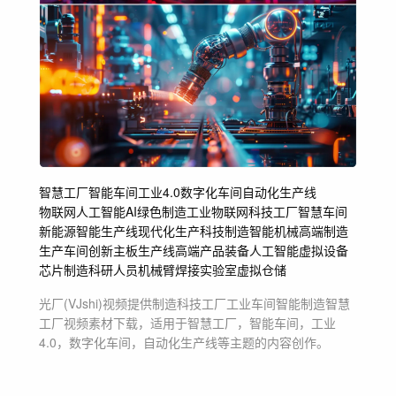
智慧工厂
智能车间
工业4.0
数字化车间
自动化生产线
物联网人工智能
AI
绿色制造
工业物联网
科技工厂
智慧车间
新能源
智能生产线
现代化生产
科技制造
智能机械
高端制造
生产车间
创新主板生产线高端
产品装备人工智能
虚拟设备
芯片制造
科研人员
机械臂
焊接
实验室
虚拟仓储
光厂(VJshi)视频提供
制造科技工厂工业车间智能制造智慧
工厂
视频素材
下载，适用于
智慧工厂，智能车间，工业
4.0，数字化车间，自动化生产线等主题
的内容创作。