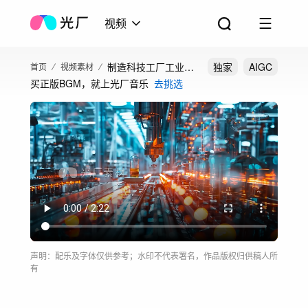
视频
制造科技工厂工业车
独家
AIGC
首页
视频素材
买正版BGM，就上光厂音乐
去挑选
间智能制造智慧工厂
声明：配乐及字体仅供参考；水印不代表署名，作品版权归供稿人所
有