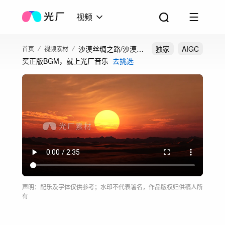
视频
沙漠丝绸之路/沙漠戈
独家
AIGC
首页
视频素材
买正版BGM，就上光厂音乐
去挑选
壁自然风光
声明：配乐及字体仅供参考；水印不代表署名，作品版权归供稿人所
有