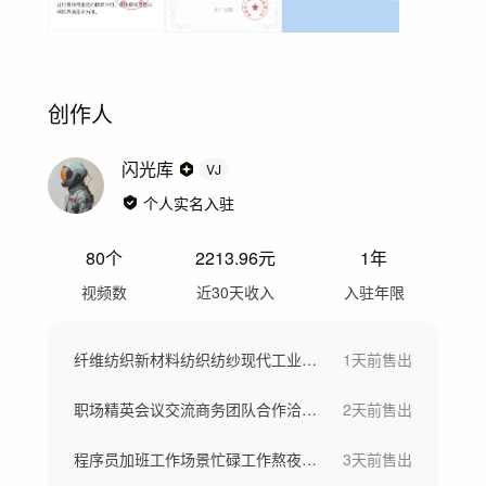
创作人
闪光库
VJ
个人实名入驻
80
个
2213.96
元
1年
视频数
近30天收入
入驻年限
纤维纺织新材料纺织纺纱现代工业车间工厂
1天前
售出
职场精英会议交流商务团队合作洽谈团队欢呼
2天前
售出
程序员加班工作场景忙碌工作熬夜写代码
3天前
售出