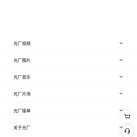
光厂视频
上传视频
精品视频
精选专辑
免费素材
光厂图片
上传图片
精品图片
光厂音乐
热门音乐
免费音效
热门歌单
立即入驻
光厂片场
上传案例
AI找镜头
片场榜单
精选案例
光厂接单
上架服务
热门服务
创作人
关于光厂