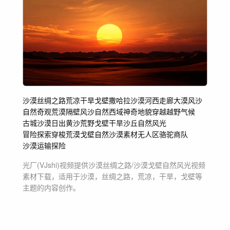
沙漠
丝绸之路
荒凉
干旱
戈壁
撒哈拉沙漠
河西走廊
大漠
风沙
自然奇观
荒漠隔壁
风沙自然
西域
神奇地貌
穿越越野
气候
古城
沙漠日出
黄沙
荒野戈壁
干旱沙丘
自然风光
冒险探索穿梭
荒漠戈壁
自然
沙漠素材
无人区
骆驼商队
沙漠运输
探险
光厂(VJshi)视频提供
沙漠丝绸之路/沙漠戈壁自然风光
视频
素材
下载，适用于
沙漠，丝绸之路，荒凉，干旱，戈壁等
主题
的内容创作。