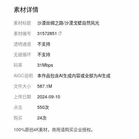
素材详情
素材标题
沙漠丝绸之路/沙漠戈壁自然风光
素材编号
31572851
透明通道
不支持
无缝循环
不支持
码率
31Mbps
AIGC说明
本作品包含AI生成内容或全部为AI生成
文件大小
587.1M
上传日期
2024-09-10
点击
550次
购买
24次
100%原创4K素材，商用请购买企业授权。